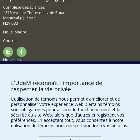
Complexe des sciences
1375 Avenue Thérèse-Lavoie-Roux
Montréal (Québec)
H2V 0B3
Nous joindre
Courriel
Nouvelles
Activités
Comment soutenir le Département?
L’UdeM reconnaît l’importance de
respecter la vie privée
BESOIN D'AIDE?
L’utilisation de témoins nous permet d’améliorer et de
Plan du site
personnaliser votre expérience Web. Certains témoins
Signaler une erreur
sont obligatoires pour assurer le fonctionnement et la
sécurité du site Web, alors que d’autres enregistrent vos
Accessibilité
préférences. En acceptant tout, vous consentez à notre
utilisation de témoins pour mieux répondre à vos besoins.
FACULTÉ DES ARTS ET DES SCIENCES
Nos départements et écoles