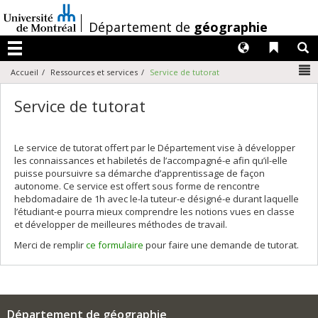
Passer
au
/
Département de
géographie
contenu
Langues
Liens 
R
Menu
N
Accueil
Ressources et services
Service de tutorat
Service de tutorat
Le service de tutorat offert par le Département vise à développer
les connaissances et habiletés de l’accompagné-e afin qu’il-elle
puisse poursuivre sa démarche d’apprentissage de façon
autonome. Ce service est offert sous forme de rencontre
hebdomadaire de 1h avec le-la tuteur-e désigné-e durant laquelle
l’étudiant-e pourra mieux comprendre les notions vues en classe
et développer de meilleures méthodes de travail.
Merci de remplir
ce formulaire
pour faire une demande de tutorat.
Département de géographie