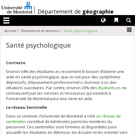
Passer
au
/
Département de
géographie
contenu
Langues
Liens 
R
Menu
N
Accueil
Ressources et services
Santé psychologique
Santé psychologique
Contexte
Environ 54% des étudiants.es ressentent le besoin d’obtenir une
aide en santé psychologique, que ce soit pour des symptômes
dépressifs, d’épuisement professionnel (« burnout ») ou des
idéations suicidaires. Par contre, environ 20% des
étudiants.es
ne
connaissent pas les services et ressources qui existent à
l’Université de Montréal pour leur venir en aide.
Le réseau Sentinelle
Dans ce contexte, l’Université de Montréal a créé
un réseau de
sentinelles
constitué de bénévoles parmi les membres du
personnel. Ces sentinelles sont formées et disponibles pour
accueillir les étudiants en détresse, les écouter et les orienter vers