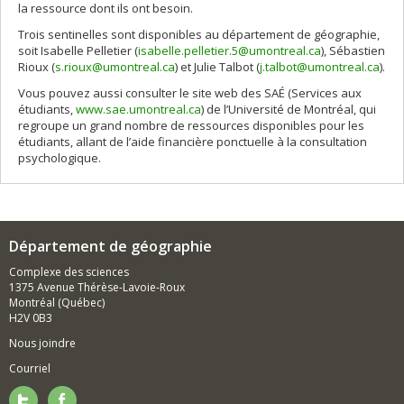
la ressource dont ils ont besoin.
Trois sentinelles sont disponibles au département de géographie,
soit Isabelle Pelletier (
isabelle.pelletier.5@umontreal.ca
), Sébastien
Rioux (
s.rioux@umontreal.ca
) et Julie Talbot (
j.talbot@umontreal.ca
).
Vous pouvez aussi consulter le site web des SAÉ (Services aux
étudiants,
www.sae.umontreal.ca
) de l’Université de Montréal, qui
regroupe un grand nombre de ressources disponibles pour les
étudiants, allant de l’aide financière ponctuelle à la consultation
psychologique.
Département de géographie
Complexe des sciences
1375 Avenue Thérèse-Lavoie-Roux
Montréal (Québec)
H2V 0B3
Nous joindre
Courriel