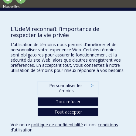
Nouvelles
Activités
Comment soutenir le Département?
L’UdeM reconnaît l’importance de
respecter la vie privée
BESOIN D'AIDE?
L’utilisation de témoins nous permet d’améliorer et de
Plan du site
personnaliser votre expérience Web. Certains témoins
Signaler une erreur
sont obligatoires pour assurer le fonctionnement et la
sécurité du site Web, alors que d’autres enregistrent vos
Accessibilité
préférences. En acceptant tout, vous consentez à notre
utilisation de témoins pour mieux répondre à vos besoins.
FACULTÉ DES ARTS ET DES SCIENCES
Nos départements et écoles
Personnaliser les
>
témoins
Nos centres d'études
Tout refuser
Nos programmes et cours
Tout accepter
Confidentialité
Voir notre
politique de confidentialité
et nos
conditions
Conditions d’utilisation
d’utilisation
.