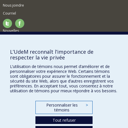
Nous joindre
Courriel
Nouvelles
Activités
Comment soutenir le Département?
L’UdeM reconnaît l’importance de
respecter la vie privée
BESOIN D'AIDE?
L’utilisation de témoins nous permet d’améliorer et de
Plan du site
personnaliser votre expérience Web. Certains témoins
Signaler une erreur
sont obligatoires pour assurer le fonctionnement et la
sécurité du site Web, alors que d’autres enregistrent vos
Accessibilité
préférences. En acceptant tout, vous consentez à notre
utilisation de témoins pour mieux répondre à vos besoins.
FACULTÉ DES ARTS ET DES SCIENCES
Nos départements et écoles
Personnaliser les
>
témoins
Nos centres d'études
Tout refuser
Nos programmes et cours