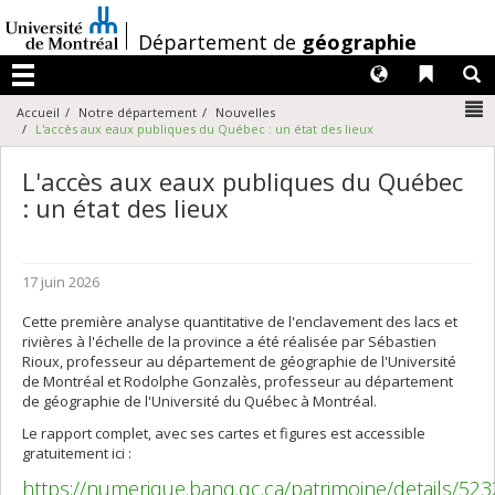
Passer
au
/
Département de
géographie
contenu
Langues
Liens 
R
Menu
N
Accueil
Notre département
Nouvelles
L'accès aux eaux publiques du Québec : un état des lieux
L'accès aux eaux publiques du Québec
: un état des lieux
17 juin 2026
Cette première analyse quantitative de l'enclavement des lacs et
rivières à l'échelle de la province a été réalisée par Sébastien
Rioux, professeur au département de géographie de l'Université
de Montréal et Rodolphe Gonzalès, professeur au département
de géographie de l'Université du Québec à Montréal.
Le rapport complet, avec ses cartes et figures est accessible
gratuitement ici :
https://numerique.banq.qc.ca/patrimoine/details/52