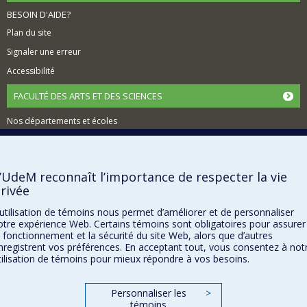
BESOIN D'AIDE?
Plan du site
Signaler une erreur
Accessibilité
FACULTÉ DES ARTS ET DES SCIENCES
Nos départements et écoles
Nos centres d'études
Nos programmes et cours
’UdeM reconnaît l’importance de respecter la vie
rivée
Confidentialité
’utilisation de témoins nous permet d’améliorer et de personnaliser
Conditions d’utilisation
otre expérience Web. Certains témoins sont obligatoires pour assurer
e fonctionnement et la sécurité du site Web, alors que d’autres
Paramètres des témoins
nregistrent vos préférences. En acceptant tout, vous consentez à not
Université de
Montréal
tilisation de témoins pour mieux répondre à vos besoins.
Personnaliser les
>
témoins