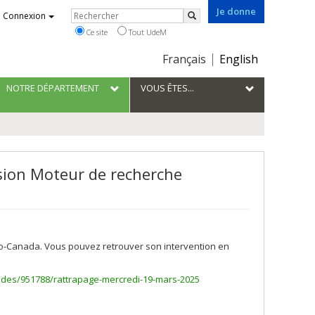
Je donne
Rechercher
Connexion
Rechercher
Ce site
Tout UdeM
Choix
Français
English
de
la
NOTRE DÉPARTEMENT
VOUS ÊTES...
langue
ssion Moteur de recherche
o-Canada. Vous pouvez retrouver son intervention en
odes/951788/rattrapage-mercredi-19-mars-2025