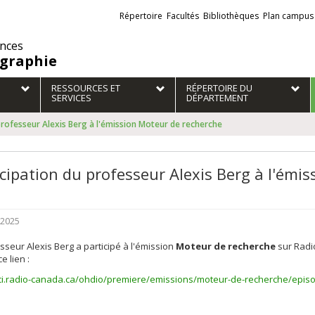
Liens
Répertoire
Facultés
Bibliothèques
Plan campus
externes
ences
graphie
RESSOURCES ET
RÉPERTOIRE DU
SERVICES
DÉPARTEMENT
professeur Alexis Berg à l'émission Moteur de recherche
icipation du professeur Alexis Berg à l'émi
 2025
sseur Alexis Berg a participé à l'émission
Moteur de recherche
sur Radi
e lien :
/ici.radio-canada.ca/ohdio/premiere/emissions/moteur-de-recherche/epis