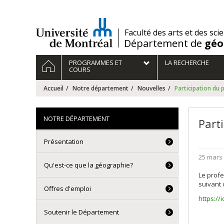
Passer
au
contenu
/
Faculté des arts et des sci
Département de
géo
Navigation
ACCUEIL
PROGRAMMES ET
LA RECHERCHE
principale
COURS
Accueil
Notre département
Nouvelles
Participation du 
NOTRE DÉPARTEMENT
Part
Présentation
25 mars
Qu'est-ce que la géographie?
Le profe
suivant c
Offres d'emploi
https:/
Soutenir le Département