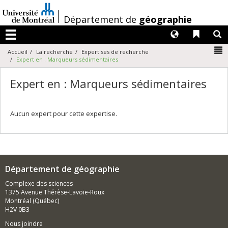
Passer
au
/
Département de
géographie
contenu
Langues
Liens 
R
Menu
N
Accueil
La recherche
Expertises de recherche
Expert en : Marqueurs sédimentaires
Expert en : Marqueurs sédimentaires
Aucun expert pour cette expertise.
Département de géographie
Complexe des sciences
1375 Avenue Thérèse-Lavoie-Roux
Montréal (Québec)
H2V 0B3
Nous joindre