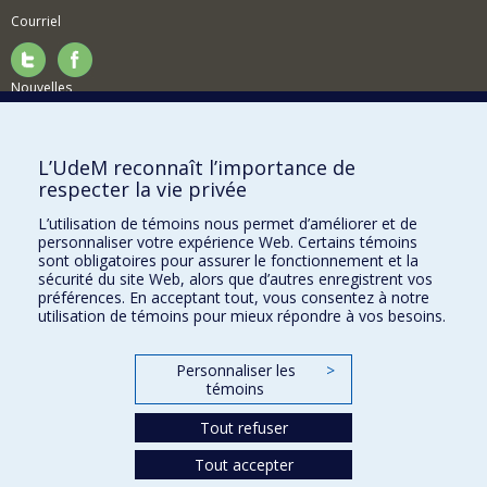
Courriel
Nouvelles
Activités
Comment soutenir le Département?
L’UdeM reconnaît l’importance de
respecter la vie privée
BESOIN D'AIDE?
L’utilisation de témoins nous permet d’améliorer et de
Plan du site
personnaliser votre expérience Web. Certains témoins
Signaler une erreur
sont obligatoires pour assurer le fonctionnement et la
sécurité du site Web, alors que d’autres enregistrent vos
Accessibilité
préférences. En acceptant tout, vous consentez à notre
utilisation de témoins pour mieux répondre à vos besoins.
FACULTÉ DES ARTS ET DES SCIENCES
Nos départements et écoles
Personnaliser les
>
témoins
Nos centres d'études
Tout refuser
Nos programmes et cours
Tout accepter