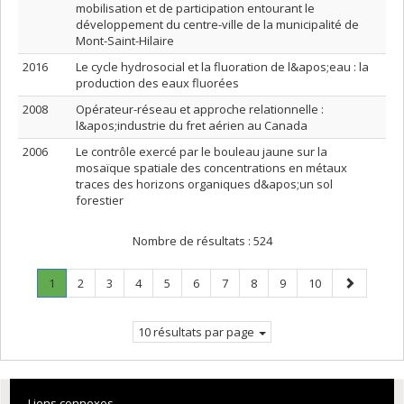
mobilisation et de participation entourant le
développement du centre-ville de la municipalité de
Mont-Saint-Hilaire
2016
Le cycle hydrosocial et la fluoration de l&apos;eau : la
production des eaux fluorées
2008
Opérateur-réseau et approche relationnelle :
l&apos;industrie du fret aérien au Canada
2006
Le contrôle exercé par le bouleau jaune sur la
mosaïque spatiale des concentrations en métaux
traces des horizons organiques d&apos;un sol
forestier
Nombre de résultats :
524
Page
.
Page
Page
Page
Page
Page
Page
Page
Page
Page
Page
1
2
3
4
5
6
7
8
9
10
Page
suivante
courante.
10 résultats par page
Liens connexes