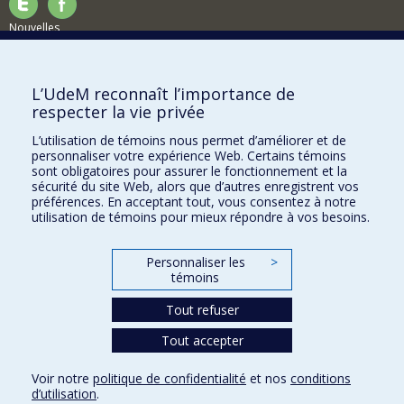
Nouvelles
Activités
Comment soutenir le Département?
L’UdeM reconnaît l’importance de
respecter la vie privée
BESOIN D'AIDE?
L’utilisation de témoins nous permet d’améliorer et de
Plan du site
personnaliser votre expérience Web. Certains témoins
Signaler une erreur
sont obligatoires pour assurer le fonctionnement et la
sécurité du site Web, alors que d’autres enregistrent vos
Accessibilité
préférences. En acceptant tout, vous consentez à notre
utilisation de témoins pour mieux répondre à vos besoins.
FACULTÉ DES ARTS ET DES SCIENCES
Nos départements et écoles
Personnaliser les
>
témoins
Nos centres d'études
Tout refuser
Nos programmes et cours
Tout accepter
Confidentialité
Voir notre
politique de confidentialité
et nos
conditions
Conditions d’utilisation
d’utilisation
.