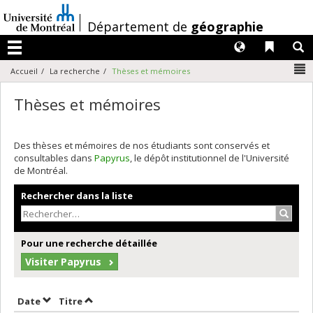
Passer
au
/
Département de
géographie
contenu
Langues
Liens 
R
Menu
N
Accueil
La recherche
Thèses et mémoires
Thèses et mémoires
Des thèses et mémoires de nos étudiants sont conservés et
consultables dans
Papyrus
, le dépôt institutionnel de l'Université
de Montréal.
Rechercher dans la liste
Recher
Pour une recherche détaillée
Visiter Papyrus
Trier par date en ordre croissant
Trier par titre en ordre croissant
Date
Titre