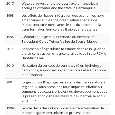
2017
Water, arroyos, and blackouts : exploring political
ecologies of water and the state in Barranquilla
1998
Les effets de l&apos;intégration des économies nord-
américaines sur l&apos;organisation spatiale de
l&apos;industrie mexicaine : le cas du secteur de la
transformation horticole au Bajío guanajuatense
1994
Géomorphologie et quaternaire du Piémont de
Taroudant-Oulad Teima, Vallée du Souss, Maroc
2015
Adaptation of agriculture to climate change in Quebec :
the co-construction of agricultural policies in the RCM of
Haut-Richelieu
2010
Utilisation du concept de connectivité en hydrologie :
définitions, approches expérimentales et éléments de
modélisation
2004
La gestion de l&apos;espace dans des parcs naturels
régionaux sous pressions touristique et urbaine ou
comment les acteurs bricolent du développement et de
la préservation dans les massifs de Chartreuse et du
Vercors ?
1999
Le rôle des acteurs locaux dans la transformation de
l&apos;espace péri-urbain : le processus de