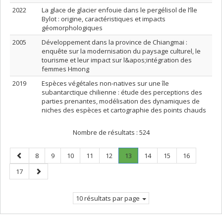
2022
La glace de glacier enfouie dans le pergélisol de l’île
Bylot : origine, caractéristiques et impacts
géomorphologiques
2005
Développement dans la province de Chiangmai :
enquête sur la modernisation du paysage culturel, le
tourisme et leur impact sur l&apos;intégration des
femmes Hmong
2019
Espèces végétales non-natives sur une île
subantarctique chilienne : étude des perceptions des
parties prenantes, modélisation des dynamiques de
niches des espèces et cartographie des points chauds
Nombre de résultats :
524
Page
Page
Page
Page
Page
Page
Page
.
Page
Page
Page
8
9
10
11
12
13
14
15
16
précédente
Page
Page
Page
17
courante.
suivante
10 résultats par page