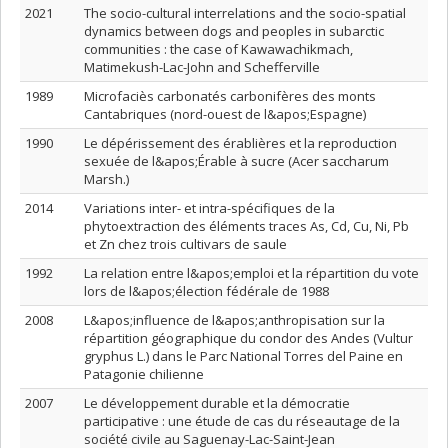
2021
The socio-cultural interrelations and the socio-spatial
dynamics between dogs and peoples in subarctic
communities : the case of Kawawachikmach,
Matimekush-Lac-John and Schefferville
1989
Microfaciès carbonatés carbonifères des monts
Cantabriques (nord-ouest de l&apos;Espagne)
1990
Le dépérissement des érablières et la reproduction
sexuée de l&apos;Érable à sucre (Acer saccharum
Marsh.)
2014
Variations inter- et intra-spécifiques de la
phytoextraction des éléments traces As, Cd, Cu, Ni, Pb
et Zn chez trois cultivars de saule
1992
La relation entre l&apos;emploi et la répartition du vote
lors de l&apos;élection fédérale de 1988
2008
L&apos;influence de l&apos;anthropisation sur la
répartition géographique du condor des Andes (Vultur
gryphus L.) dans le Parc National Torres del Paine en
Patagonie chilienne
2007
Le développement durable et la démocratie
participative : une étude de cas du réseautage de la
société civile au Saguenay-Lac-Saint-Jean