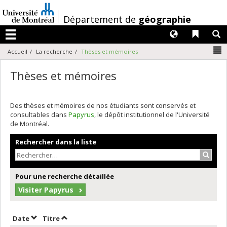
Passer
au
/
Département de
géographie
contenu
Langues
Liens 
R
Menu
N
Accueil
La recherche
Thèses et mémoires
Thèses et mémoires
Des thèses et mémoires de nos étudiants sont conservés et
consultables dans
Papyrus
, le dépôt institutionnel de l'Université
de Montréal.
Rechercher dans la liste
Recher
Pour une recherche détaillée
Visiter Papyrus
Trier par date en ordre croissant
Trier par titre en ordre croissant
Date
Titre