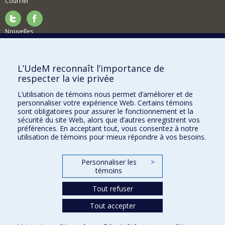
Courriel
Nouvelles
Activités
Comment soutenir le Département?
L’UdeM reconnaît l’importance de
respecter la vie privée
BESOIN D'AIDE?
L’utilisation de témoins nous permet d’améliorer et de
Plan du site
personnaliser votre expérience Web. Certains témoins
Signaler une erreur
sont obligatoires pour assurer le fonctionnement et la
sécurité du site Web, alors que d’autres enregistrent vos
Accessibilité
préférences. En acceptant tout, vous consentez à notre
utilisation de témoins pour mieux répondre à vos besoins.
FACULTÉ DES ARTS ET DES SCIENCES
Nos départements et écoles
Personnaliser les
>
témoins
Nos centres d'études
Tout refuser
Nos programmes et cours
Tout accepter
Confidentialité