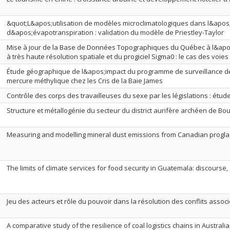
&quot;L&apos;utilisation de modèles microclimatologiques dans l&apos
d&apos;évapotranspiration : validation du modèle de Priestley-Taylor
Mise à jour de la Base de Données Topographiques du Québec à l&ap
à très haute résolution spatiale et du progiciel Sigma0 : le cas des voi
Étude géographique de l&apos;impact du programme de surveillance d
mercure méthylique chez les Cris de la Baie James
Contrôle des corps des travailleuses du sexe par les législations : étu
Structure et métallogénie du secteur du district aurifère archéen de Bo
Measuring and modelling mineral dust emissions from Canadian proglac
The limits of climate services for food security in Guatemala: discourse, 
Jeu des acteurs et rôle du pouvoir dans la résolution des conflits asso
A comparative study of the resilience of coal logistics chains in Australi