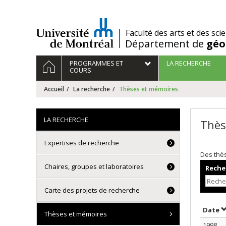
Passer
au
contenu
/
Faculté des arts et des sci
Département de
géo
Navigation
ACCUEIL
PROGRAMMES ET
LA RECHERCHE
principale
COURS
Accueil
La recherche
Thèses et mémoires
LA RECHERCHE
Thès
Expertises de recherche
Des thè
Chaires, groupes et laboratoires
Recher
Carte des projets de recherche
T
Date
Thèses et mémoires
1998