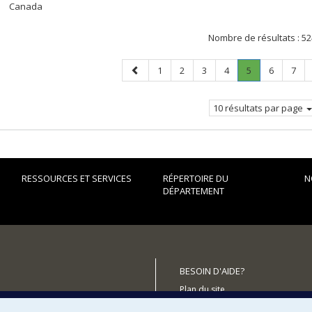
Canada
Nombre de résultats :
52
Page
Page
Page
Page
Page
Page
.
Page
Page
1
2
3
4
5
6
7
précédente
Page
courante.
10 résultats par page
RESSOURCES ET SERVICES
RÉPERTOIRE DU
N
DÉPARTEMENT
BESOIN D'AIDE?
Plan du site
utenir le Département?
Signaler une erreur