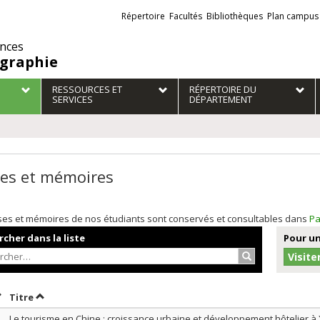
Liens
Répertoire
Facultés
Bibliothèques
Plan campus
externes
ences
graphie
RESSOURCES ET
RÉPERTOIRE DU
SERVICES
DÉPARTEMENT
es et mémoires
ses et mémoires de nos étudiants sont conservés et consultables dans
Pa
cher dans la liste
Pour un
Rechercher…
Visite
rier par date en ordre croissant
Trier par titre en ordre croissant
Titre
Le tourisme en Chine : croissance urbaine et développement hôtelier à