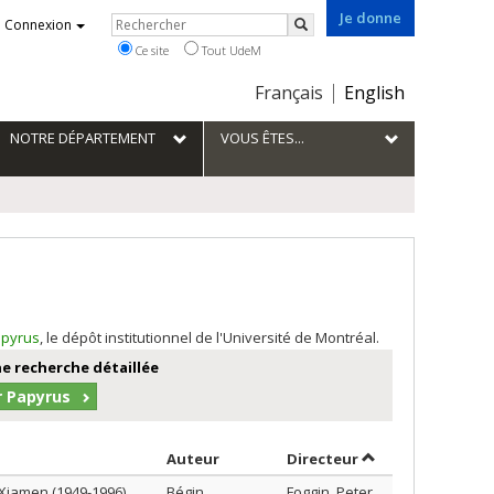
Je donne
Rechercher
Connexion
Rechercher
Ce site
Tout UdeM
Choix
Français
English
de
la
NOTRE DÉPARTEMENT
VOUS ÊTES...
langue
pyrus
, le dépôt institutionnel de l'Université de Montréal.
e recherche détaillée
r Papyrus
Trier par auteur en ordre croissant
par contributeur 
Auteur
Directeur
 Xiamen (1949-1996)
Bégin,
Foggin, Peter