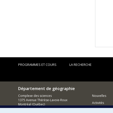
PROGRAMMES ET COURS
LA RECHERCHE
Département de géographie
Complexe des sciences
Nouvelles
1375 Avenue Thérèse-Lavoie-Roux
Activités
Montréal (Québec)
H2V 0B3
Comment so