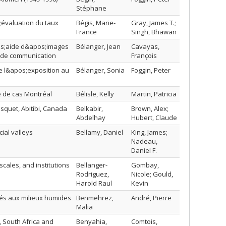
Stéphane
;évaluation du taux
Bégis, Marie-
Gray, James T.;
France
Singh, Bhawan
os;aide d&apos;images
Bélanger, Jean
Cavayas,
es de communication
François
e l&apos;exposition au
Bélanger, Sonia
Foggin, Peter
de de cas Montréal
Bélisle, Kelly
Martin, Patricia
usquet, Abitibi, Canada
Belkabir,
Brown, Alex;
Abdelhay
Hubert, Claude
ial valleys
Bellamy, Daniel
King, James;
Nadeau,
Daniel F.
scales, and institutions
Bellanger-
Gombay,
Rodriguez,
Nicole; Gould,
Harold Raul
Kevin
ciés aux milieux humides
Benmehrez,
André, Pierre
Malia
a, South Africa and
Benyahia,
Comtois,