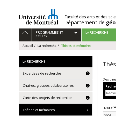
Passer
au
contenu
/
Faculté des arts et des sci
Département de
géo
Navigation
ACCUEIL
PROGRAMMES ET
LA RECHERCHE
principale
COURS
Accueil
La recherche
Thèses et mémoires
LA RECHERCHE
Thès
Expertises de recherche
Des thè
Chaires, groupes et laboratoires
Recher
Carte des projets de recherche
T
Date
Thèses et mémoires
2008