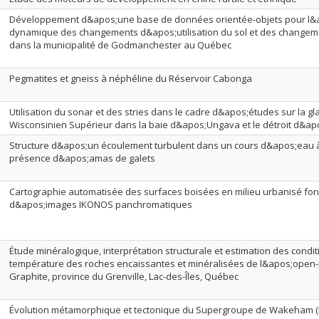
Développement d&apos;une base de données orientée-objets pour l&a
dynamique des changements d&apos;utilisation du sol et des changeme
dans la municipalité de Godmanchester au Québec
Pegmatites et gneiss à néphéline du Réservoir Cabonga
Utilisation du sonar et des stries dans le cadre d&apos;études sur la gl
Wisconsinien Supérieur dans la baie d&apos;Ungava et le détroit d&a
Structure d&apos;un écoulement turbulent dans un cours d&apos;eau à 
présence d&apos;amas de galets
Cartographie automatisée des surfaces boisées en milieu urbanisé fon
d&apos;images IKONOS panchromatiques
Étude minéralogique, interprétation structurale et estimation des condi
température des roches encaissantes et minéralisées de l&apos;open-p
Graphite, province du Grenville, Lac-des-Îles, Québec
Évolution métamorphique et tectonique du Supergroupe de Wakeham (P