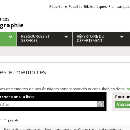
Liens
Répertoire
Facultés
Bibliothèques
Plan campus
externes
ences
graphie
RESSOURCES ET
RÉPERTOIRE DU
SERVICES
DÉPARTEMENT
es et mémoires
ses et mémoires de nos étudiants sont conservés et consultables dans
Pa
cher dans la liste
Pour un
Rechercher…
Visite
rier par date en ordre croissant
Trier par titre en ordre croissant
Titre
Étude des moteurs de développement en Chine rurale et ethnique