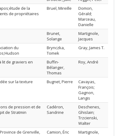
pos;étude de la
Bruel, Mireille
Domon,
nts de propriétaires
Gérald;
Marceau,
Danielle
Brunet,
Martignole,
Solange
Jacques
aciation du
Brynczka,
Gray, James T.
pos;Hudson
Tomek
lit de graviers en
Buffin-
Roy, André
Bélanger,
Thomas
dée sur la texture
Bugnet, Pierre
Cavayas,
François;
Gagnon,
Langis
tions de pression et de
Cadéron,
Deschenes,
it de Stratmin
Sandrine
Ghislain;
Trzcienski,
Walter
rovince de Grenville,
Camion, Éric
Martignole,