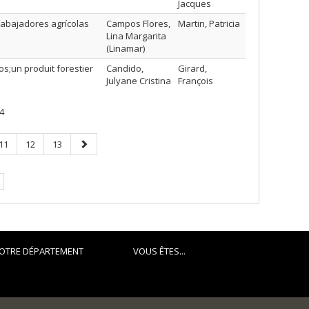
Jacques
rabajadores agrícolas
Campos Flores,
Martin, Patricia
Lina Margarita
(Linamar)
os;un produit forestier
Candido,
Girard,
Julyane Cristina
François
4
Page
Page
Page
Page
11
12
13
suivante
OTRE DÉPARTEMENT
VOUS ÊTES...