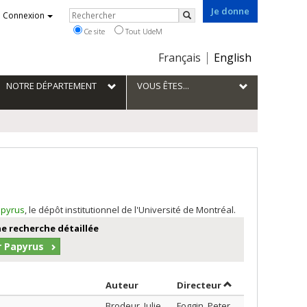
Je donne
Rechercher
Connexion
Rechercher
Ce site
Tout UdeM
Choix
Français
English
de
la
NOTRE DÉPARTEMENT
VOUS ÊTES...
langue
pyrus
, le dépôt institutionnel de l'Université de Montréal.
e recherche détaillée
r Papyrus
Trier par auteur en ordre croissant
par contributeur 
Auteur
Directeur
Brodeur, Julie
Foggin, Peter