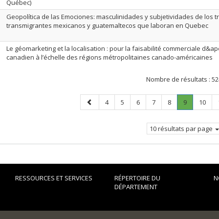
Québec)
Geopolítica de las Emociones: masculinidades y subjetividades de los t
transmigrantes mexicanos y guatemaltecos que laboran en Quebec
Le géomarketing et la localisation : pour la faisabilité commerciale d&ap
canadien à l’échelle des régions métropolitaines canado-américaines
Nombre de résultats :
52
Page
Page
Page
Page
Page
Page
Page
.
Page
4
5
6
7
8
9
10
précédente
Page
courante.
10 résultats par page
RESSOURCES ET SERVICES
RÉPERTOIRE DU
N
DÉPARTEMENT