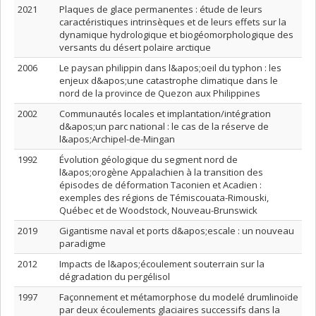
2021
Plaques de glace permanentes : étude de leurs
caractéristiques intrinsèques et de leurs effets sur la
dynamique hydrologique et biogéomorphologique des
versants du désert polaire arctique
2006
Le paysan philippin dans l&apos;oeil du typhon : les
enjeux d&apos;une catastrophe climatique dans le
nord de la province de Quezon aux Philippines
2002
Communautés locales et implantation/intégration
d&apos;un parc national : le cas de la réserve de
l&apos;Archipel-de-Mingan
1992
Évolution géologique du segment nord de
l&apos;orogène Appalachien à la transition des
épisodes de déformation Taconien et Acadien :
exemples des régions de Témiscouata-Rimouski,
Québec et de Woodstock, Nouveau-Brunswick
2019
Gigantisme naval et ports d&apos;escale : un nouveau
paradigme
2012
Impacts de l&apos;écoulement souterrain sur la
dégradation du pergélisol
1997
Façonnement et métamorphose du modelé drumlinoïde
par deux écoulements glaciaires successifs dans la