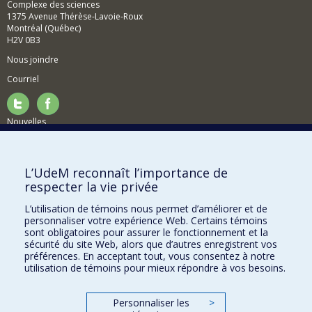
Complexe des sciences
1375 Avenue Thérèse-Lavoie-Roux
Montréal (Québec)
H2V 0B3
Nous joindre
Courriel
Nouvelles
Activités
Comment soutenir le Département?
L’UdeM reconnaît l’importance de
respecter la vie privée
BESOIN D'AIDE?
L’utilisation de témoins nous permet d’améliorer et de
Plan du site
personnaliser votre expérience Web. Certains témoins
Signaler une erreur
sont obligatoires pour assurer le fonctionnement et la
sécurité du site Web, alors que d’autres enregistrent vos
Accessibilité
préférences. En acceptant tout, vous consentez à notre
utilisation de témoins pour mieux répondre à vos besoins.
FACULTÉ DES ARTS ET DES SCIENCES
Nos départements et écoles
Personnaliser les
>