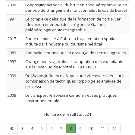
2000
L&apos;impact social du bruit en zone aéroportuaire en
période de changements fonctionnels : le cas de Dorval
1991
Le complexe deltaïque de la formation de York River
(dévonien inférieur) de la région de Gaspé :
paléoécologie et biostratigraphie
2017
Santé et mobilité à Cuba : la fragmentation spatiale
induite par l’industrie du tourisme médical
1989
Anomalies thermiques et drainage des terres agricoles
1997
Changements agricoles et adaptation des exploitants
sur la Rive Sud de Montréal, 1981-1988
1999
De l&apos;influence d&apos;une ville diversifiée sur la
combinaison de techniques : typologie et analyse de
processus
2008
Le transport ferroviaire canadien et ses pratiques
environnementales
Nombre de résultats :
524
Page
Page
Page
Page
Page
Page
Page
.
Page
Page
Page
Page
3
4
5
6
7
8
9
10
11
12
précédente
Page