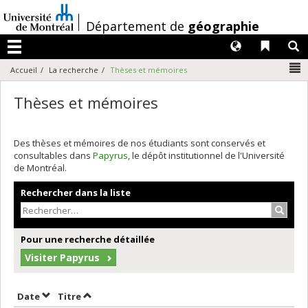
Passer
au
/
Département de
géographie
contenu
Langues
Liens 
R
Menu
N
Accueil
La recherche
Thèses et mémoires
Thèses et mémoires
Des thèses et mémoires de nos étudiants sont conservés et
consultables dans
Papyrus
, le dépôt institutionnel de l'Université
de Montréal.
Rechercher dans la liste
Recher
Pour une recherche détaillée
Visiter Papyrus
Trier par date en ordre croissant
Trier par titre en ordre croissant
Date
Titre