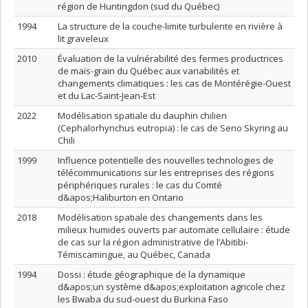
région de Huntingdon (sud du Québec)
1994
La structure de la couche-limite turbulente en rivière à
lit graveleux
2010
Évaluation de la vulnérabilité des fermes productrices
de maïs-grain du Québec aux variabilités et
changements climatiques : les cas de Montérégie-Ouest
et du Lac-Saint-Jean-Est
2022
Modélisation spatiale du dauphin chilien
(Cephalorhynchus eutropia) : le cas de Seno Skyring au
Chili
1999
Influence potentielle des nouvelles technologies de
télécommunications sur les entreprises des régions
périphériques rurales : le cas du Comté
d&apos;Haliburton en Ontario
2018
Modélisation spatiale des changements dans les
milieux humides ouverts par automate cellulaire : étude
de cas sur la région administrative de l’Abitibi-
Témiscamingue, au Québec, Canada
1994
Dossi : étude géographique de la dynamique
d&apos;un système d&apos;exploitation agricole chez
les Bwaba du sud-ouest du Burkina Faso