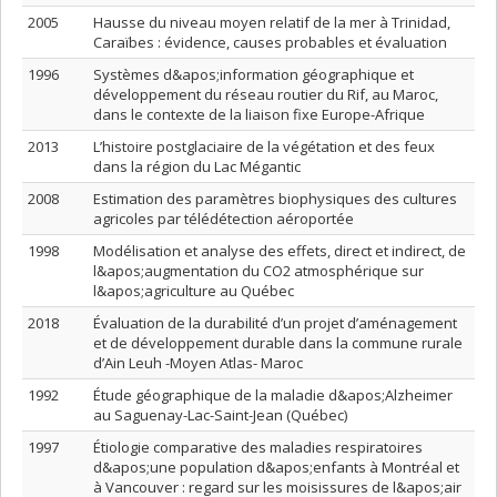
2005
Hausse du niveau moyen relatif de la mer à Trinidad,
Caraïbes : évidence, causes probables et évaluation
1996
Systèmes d&apos;information géographique et
développement du réseau routier du Rif, au Maroc,
dans le contexte de la liaison fixe Europe-Afrique
2013
L’histoire postglaciaire de la végétation et des feux
dans la région du Lac Mégantic
2008
Estimation des paramètres biophysiques des cultures
agricoles par télédétection aéroportée
1998
Modélisation et analyse des effets, direct et indirect, de
l&apos;augmentation du CO2 atmosphérique sur
l&apos;agriculture au Québec
2018
Évaluation de la durabilité d’un projet d’aménagement
et de développement durable dans la commune rurale
d’Ain Leuh -Moyen Atlas- Maroc
1992
Étude géographique de la maladie d&apos;Alzheimer
au Saguenay-Lac-Saint-Jean (Québec)
1997
Étiologie comparative des maladies respiratoires
d&apos;une population d&apos;enfants à Montréal et
à Vancouver : regard sur les moisissures de l&apos;air