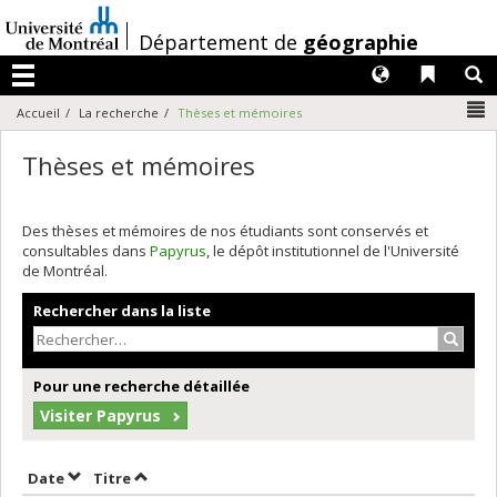
Passer
au
/
Département de
géographie
contenu
Langues
Liens 
R
Menu
N
Accueil
La recherche
Thèses et mémoires
Thèses et mémoires
Des thèses et mémoires de nos étudiants sont conservés et
consultables dans
Papyrus
, le dépôt institutionnel de l'Université
de Montréal.
Rechercher dans la liste
Recher
Pour une recherche détaillée
Visiter Papyrus
Trier par date en ordre croissant
Trier par titre en ordre croissant
Date
Titre