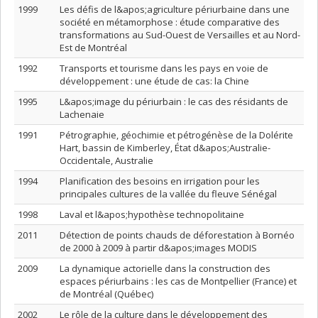
1999
Les défis de l&apos;agriculture périurbaine dans une
société en métamorphose : étude comparative des
transformations au Sud-Ouest de Versailles et au Nord-
Est de Montréal
1992
Transports et tourisme dans les pays en voie de
développement : une étude de cas: la Chine
1995
L&apos;image du périurbain : le cas des résidants de
Lachenaie
1991
Pétrographie, géochimie et pétrogénèse de la Dolérite
Hart, bassin de Kimberley, État d&apos;Australie-
Occidentale, Australie
1994
Planification des besoins en irrigation pour les
principales cultures de la vallée du fleuve Sénégal
1998
Laval et l&apos;hypothèse technopolitaine
2011
Détection de points chauds de déforestation à Bornéo
de 2000 à 2009 à partir d&apos;images MODIS
2009
La dynamique actorielle dans la construction des
espaces périurbains : les cas de Montpellier (France) et
de Montréal (Québec)
2002
Le rôle de la culture dans le développement des