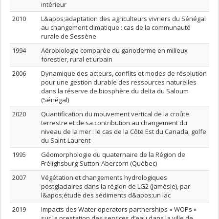
intérieur
2010
L&apos;adaptation des agriculteurs vivriers du Sénégal
au changement climatique : cas de la communauté
rurale de Sessène
1994
Aérobiologie comparée du ganoderme en milieux
forestier, rural et urbain
2006
Dynamique des acteurs, conflits et modes de résolution
pour une gestion durable des ressources naturelles
dans la réserve de biosphère du delta du Saloum
(Sénégal)
2020
Quantification du mouvement vertical de la croûte
terrestre et de sa contribution au changement du
niveau de la mer : le cas de la Côte Est du Canada, golfe
du Saint-Laurent
1995
Géomorphologie du quaternaire de la Région de
Frélighsburg-Sutton-Abercorn (Québec)
2007
Végétation et changements hydrologiques
postglaciaires dans la région de LG2 (Jamésie), par
l&apos;étude des sédiments d&apos;un lac
2019
Impacts des Water operators partnerships « WOPs »
sur la prestation des services d’eau dans la ville de