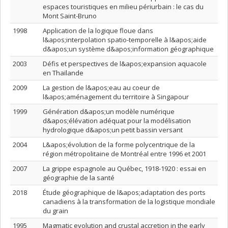
espaces touristiques en milieu périurbain : le cas du
Mont Saint-Bruno
1998
Application de la logique floue dans
l&apos;interpolation spatio-temporelle à l&apos;aide
d&apos;un système d&apos;information géographique
2003
Défis et perspectives de l&apos;expansion aquacole
en Thaïlande
2009
La gestion de l&apos;eau au coeur de
l&apos;aménagement du territoire à Singapour
1999
Génération d&apos;un modèle numérique
d&apos;élévation adéquat pour la modélisation
hydrologique d&apos;un petit bassin versant
2004
L&apos;évolution de la forme polycentrique de la
région métropolitaine de Montréal entre 1996 et 2001
2007
La grippe espagnole au Québec, 1918-1920 : essai en
géographie de la santé
2018
Étude géographique de l&apos;adaptation des ports
canadiens à la transformation de la logistique mondiale
du grain
1995
Magmatic evolution and crustal accretion in the early