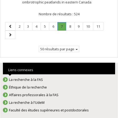
ombrotrophic peatlands in eastern Canada
Nombre de résultats :
524
Page
Page
Page
Page
Page
Page
Page
.
Page
Page
Page
Page
2
3
4
5
6
7
8
9
10
11
précédente
Page
Page
courante.
suivante
50 résultats par page
Liens connexes
La recherche à la FAS
Éthique de la recherche
Affaires professorales à la FAS
La recherche à l'UdeM
Faculté des études supérieures et postdoctorales