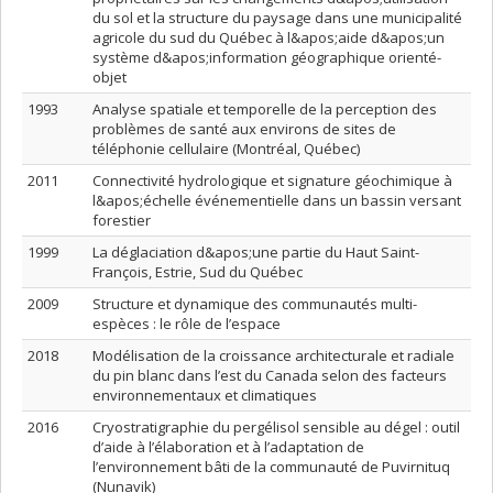
du sol et la structure du paysage dans une municipalité
agricole du sud du Québec à l&apos;aide d&apos;un
système d&apos;information géographique orienté-
objet
1993
Analyse spatiale et temporelle de la perception des
problèmes de santé aux environs de sites de
téléphonie cellulaire (Montréal, Québec)
2011
Connectivité hydrologique et signature géochimique à
l&apos;échelle événementielle dans un bassin versant
forestier
1999
La déglaciation d&apos;une partie du Haut Saint-
François, Estrie, Sud du Québec
2009
Structure et dynamique des communautés multi-
espèces : le rôle de l’espace
2018
Modélisation de la croissance architecturale et radiale
du pin blanc dans l’est du Canada selon des facteurs
environnementaux et climatiques
2016
Cryostratigraphie du pergélisol sensible au dégel : outil
d’aide à l’élaboration et à l’adaptation de
l’environnement bâti de la communauté de Puvirnituq
(Nunavik)