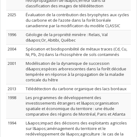
rétropropagation de l&apos;erreur dans la
classification des images de télédétection
2025
Évaluation de la contribution des bryophytes aux cycles
du carbone et de l’azote dans la forêt boréale
canadienne par la modification du modèle CLASSIC
1996
Géologie de la propriété minière : Relais, Val
d&apos;Or, Abitibi, Québec
2004
Spéciation et biodisponibilité de métaux traces (Cd, Cu,
Ni, Pb, Zn) dans la rhizosphère de sols contaminés
2001
Modélisation de la dynamique de succession
d&apos;espèces arborescentes dans la forêt décidue
tempérée en réponse à la propagation de la maladie
corticale du hêtre
2013
Télédétection du carbone organique des lacs boréaux
1998
Les programmes de développement des
investissements étrangers et l&apos;organisation
spatiale et économique du territoire : une étude
comparative des régions de Montréal, Paris et Atlanta
1994
L&apos;impact des décisions des exploitants agricoles
sur l&apos;aménagement du territoire et le
redéveloppement de l&apos;agriculture : le cas de la