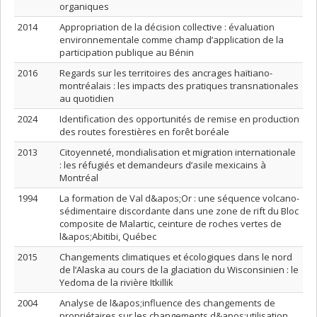
organiques
2014
Appropriation de la décision collective : évaluation
environnementale comme champ d’application de la
participation publique au Bénin
2016
Regards sur les territoires des ancrages haïtiano-
montréalais : les impacts des pratiques transnationales
au quotidien
2024
Identification des opportunités de remise en production
des routes forestières en forêt boréale
2013
Citoyenneté, mondialisation et migration internationale
: les réfugiés et demandeurs d’asile mexicains à
Montréal
1994
La formation de Val d&apos;Or : une séquence volcano-
sédimentaire discordante dans une zone de rift du Bloc
composite de Malartic, ceinture de roches vertes de
l&apos;Abitibi, Québec
2015
Changements climatiques et écologiques dans le nord
de l’Alaska au cours de la glaciation du Wisconsinien : le
Yedoma de la rivière Itkillik
2004
Analyse de l&apos;influence des changements de
propriétaires sur les changements d&apos;utilisation