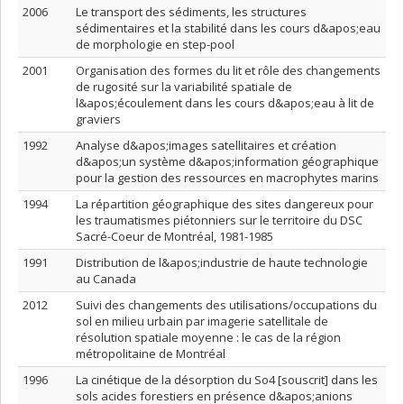
2006
Le transport des sédiments, les structures
sédimentaires et la stabilité dans les cours d&apos;eau
de morphologie en step-pool
2001
Organisation des formes du lit et rôle des changements
de rugosité sur la variabilité spatiale de
l&apos;écoulement dans les cours d&apos;eau à lit de
graviers
1992
Analyse d&apos;images satellitaires et création
d&apos;un système d&apos;information géographique
pour la gestion des ressources en macrophytes marins
1994
La répartition géographique des sites dangereux pour
les traumatismes piétonniers sur le territoire du DSC
Sacré-Coeur de Montréal, 1981-1985
1991
Distribution de l&apos;industrie de haute technologie
au Canada
2012
Suivi des changements des utilisations/occupations du
sol en milieu urbain par imagerie satellitale de
résolution spatiale moyenne : le cas de la région
métropolitaine de Montréal
1996
La cinétique de la désorption du So4 [souscrit] dans les
sols acides forestiers en présence d&apos;anions