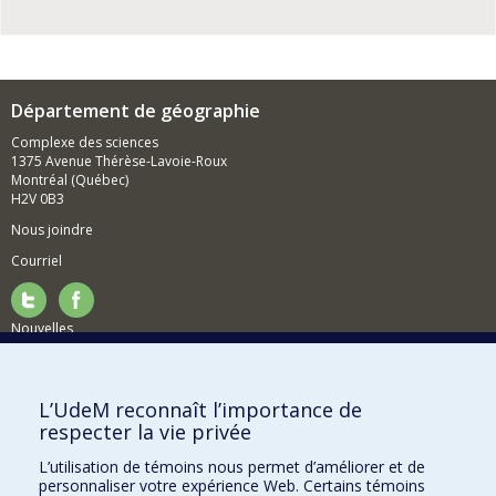
Département de géographie
Complexe des sciences
1375 Avenue Thérèse-Lavoie-Roux
Montréal (Québec)
H2V 0B3
Nous joindre
Courriel
Nouvelles
Activités
Comment soutenir le Département?
L’UdeM reconnaît l’importance de
respecter la vie privée
BESOIN D'AIDE?
L’utilisation de témoins nous permet d’améliorer et de
Plan du site
personnaliser votre expérience Web. Certains témoins