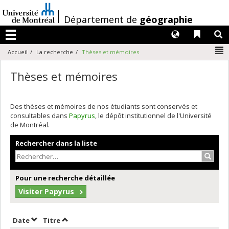
Passer
au
/
Département de
géographie
contenu
Langues
Liens 
R
Menu
N
Accueil
La recherche
Thèses et mémoires
Thèses et mémoires
Des thèses et mémoires de nos étudiants sont conservés et
consultables dans
Papyrus
, le dépôt institutionnel de l'Université
de Montréal.
Rechercher dans la liste
Recher
Pour une recherche détaillée
Visiter Papyrus
Trier par date en ordre croissant
Trier par titre en ordre croissant
Date
Titre