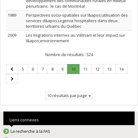
développement des communautés rurales en milieux
périurbains : le cas de Montréal
1989
Perspectives socio-spatiales sur l&apos;utilisation des
services d&apos;urgence hospitaliers dans deux
territoires urbains du Québec
2009
Les migrations internes au Viêtnam et leur impact sur
l&apos;environnement
Nombre de résultats :
524
Page
Page
Page
Page
Page
Page
Page
.
Page
Page
Page
Page
5
6
7
8
9
10
11
12
13
14
précédente
Page
Page
courante.
suivante
10 résultats par page
Liens connexes
La recherche à la FAS