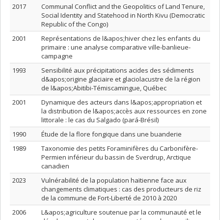
2017
Communal Conflict and the Geopolitics of Land Tenure,
Social Identity and Statehood in North Kivu (Democratic
Republic of the Congo)
2001
Représentations de l&apos;hiver chez les enfants du
primaire : une analyse comparative ville-banlieue-
campagne
1993
Sensibilité aux précipitations acides des sédiments
d&apos;origine glaciaire et glaciolacustre de la région
de l&apos;Abitibi-Témiscamingue, Québec
2001
Dynamique des acteurs dans l&apos;appropriation et
la distribution de l&apos;accès aux ressources en zone
littorale : le cas du Salgado (pará-Brésil)
1990
Étude de la flore fongique dans une buanderie
1989
Taxonomie des petits Foraminifères du Carbonifère-
Permien inférieur du bassin de Sverdrup, Arctique
canadien
2023
Vulnérabilité de la population haïtienne face aux
changements climatiques : cas des producteurs de riz
de la commune de Fort-Liberté de 2010 à 2020
2006
L&apos;agriculture soutenue par la communauté et le