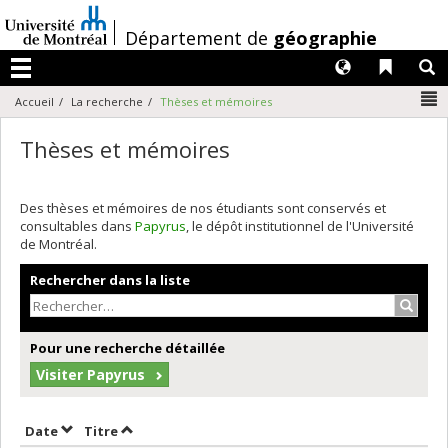
Passer
au
/
Département de
géographie
contenu
Langues
Liens 
R
Menu
N
Accueil
La recherche
Thèses et mémoires
Thèses et mémoires
Des thèses et mémoires de nos étudiants sont conservés et
consultables dans
Papyrus
, le dépôt institutionnel de l'Université
de Montréal.
Rechercher dans la liste
Recher
Pour une recherche détaillée
Visiter Papyrus
Trier par date en ordre décroissant
Trier par titre en ordre décroissant
Date
Titre