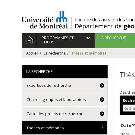
Passer
au
contenu
/
Faculté des arts et des sci
Département de
géo
Navigation
ACCUEIL
PROGRAMMES ET
LA RECHERCHE
principale
COURS
Accueil
La recherche
Thèses et mémoires
LA RECHERCHE
Thès
Expertises de recherche
Des thè
Chaires, groupes et laboratoires
Recher
Carte des projets de recherche
T
Date
Thèses et mémoires
2002