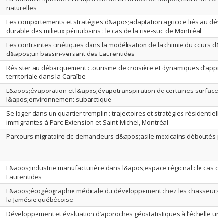
naturelles
Les comportements et stratégies d&apos;adaptation agricole liés au 
durable des milieux périurbains : le cas de la rive-sud de Montréal
Les contraintes cinétiques dans la modélisation de la chimie du cours
d&apos;un bassin-versant des Laurentides
Résister au débarquement : tourisme de croisière et dynamiques d’app
territoriale dans la Caraïbe
L&apos;évaporation et l&apos;évapotranspiration de certaines surfac
l&apos;environnement subarctique
Se loger dans un quartier tremplin : trajectoires et stratégies résidentie
immigrantes à Parc-Extension et Saint-Michel, Montréal
Parcours migratoire de demandeurs d&apos;asile mexicains déboutés 
L&apos;industrie manufacturière dans l&apos;espace régional : le cas d
Laurentides
L&apos;écogéographie médicale du développement chez les chasseurs-
la Jamésie québécoise
Développement et évaluation d’approches géostatistiques à l’échelle u