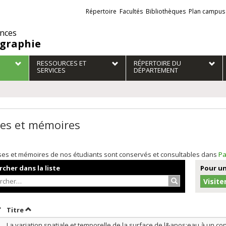
Liens
Répertoire
Facultés
Bibliothèques
Plan campus
externes
ences
graphie
RESSOURCES ET
RÉPERTOIRE DU
SERVICES
DÉPARTEMENT
es et mémoires
ses et mémoires de nos étudiants sont conservés et consultables dans
Pa
cher dans la liste
Pour un
Rechercher…
Visite
rier par date en ordre décroissant
Trier par titre en ordre décroissant
Titre
La variation spatiale et temporelle de la surface de l&apos;eau à un con