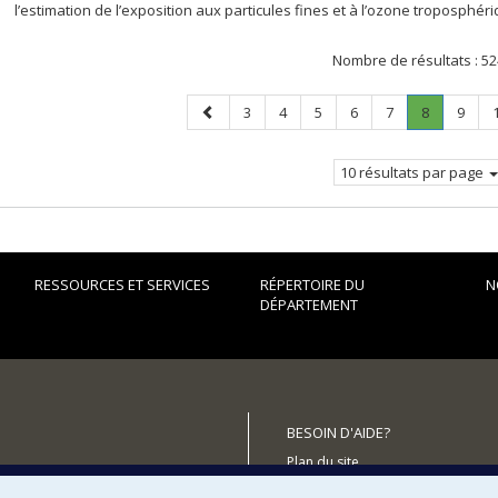
l’estimation de l’exposition aux particules fines et à l’ozone troposphér
Nombre de résultats :
52
Page
Page
Page
Page
Page
Page
Page
.
Page
3
4
5
6
7
8
9
précédente
Page
courante.
10 résultats par page
RESSOURCES ET SERVICES
RÉPERTOIRE DU
N
DÉPARTEMENT
BESOIN D'AIDE?
Plan du site
utenir le Département?
Signaler une erreur