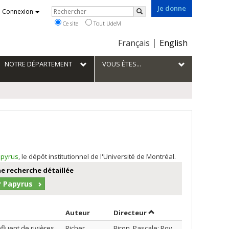
Je donne
Rechercher
Connexion
Rechercher
Ce site
Tout UdeM
Choix
Français
English
de
la
NOTRE DÉPARTEMENT
VOUS ÊTES...
langue
pyrus
, le dépôt institutionnel de l'Université de Montréal.
e recherche détaillée
r Papyrus
Trier par auteur en ordre décroissant
par contributeur en or
Auteur
Directeur
fluent de rivières
Richer,
Biron, Pascale; Roy,