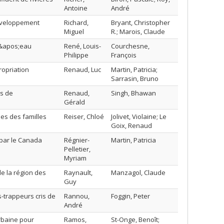
Antoine
André
développement
Richard,
Bryant, Christopher
Miguel
R.; Marois, Claude
 d&apos;eau
René, Louis-
Courchesne,
Philippe
François
ropriation
Renaud, Luc
Martin, Patricia;
Sarrasin, Bruno
es de
Renaud,
Singh, Bhawan
Gérald
lles des familles
Reiser, Chloé
Jolivet, Violaine; Le
Goix, Renaud
par le Canada
Régnier-
Martin, Patricia
Pelletier,
Myriam
e la région des
Raynault,
Manzagol, Claude
Guy
trappeurs cris de
Rannou,
Foggin, Peter
André
rbaine pour
Ramos,
St-Onge, Benoît;