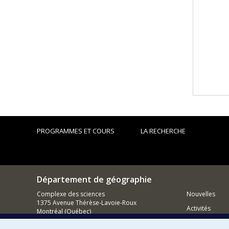
PROGRAMMES ET COURS
LA RECHERCHE
Département de géographie
Complexe des sciences
Nouvelles
1375 Avenue Thérèse-Lavoie-Roux
Activités
Montréal (Québec)
H2V 0B3
Comment so