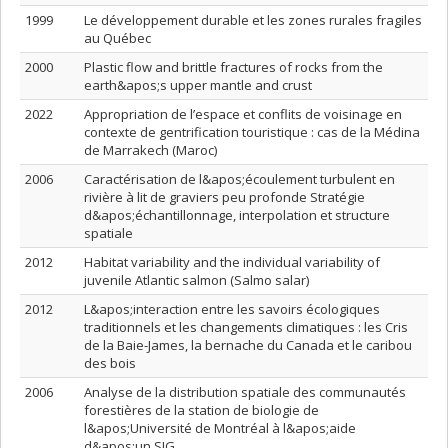
1999
Le développement durable et les zones rurales fragiles
au Québec
2000
Plastic flow and brittle fractures of rocks from the
earth&apos;s upper mantle and crust
2022
Appropriation de l’espace et conflits de voisinage en
contexte de gentrification touristique : cas de la Médina
de Marrakech (Maroc)
2006
Caractérisation de l&apos;écoulement turbulent en
rivière à lit de graviers peu profonde Stratégie
d&apos;échantillonnage, interpolation et structure
spatiale
2012
Habitat variability and the individual variability of
juvenile Atlantic salmon (Salmo salar)
2012
L&apos;interaction entre les savoirs écologiques
traditionnels et les changements climatiques : les Cris
de la Baie-James, la bernache du Canada et le caribou
des bois
2006
Analyse de la distribution spatiale des communautés
forestières de la station de biologie de
l&apos;Université de Montréal à l&apos;aide
d&apos;un SIG