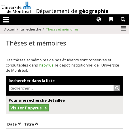
Passer
au
/
Département de
géographie
contenu
Langues
Liens 
R
Menu
N
Accueil
La recherche
Thèses et mémoires
Thèses et mémoires
Des thèses et mémoires de nos étudiants sont conservés et
consultables dans
Papyrus
, le dépôt institutionnel de l'Université
de Montréal.
Rechercher dans la liste
Recher
Pour une recherche détaillée
Visiter Papyrus
Trier par date en ordre décroissant
Trier par titre en ordre décroissant
Date
Titre