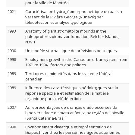
pour la ville de Montréal
2021
Caractérisation hydrogéomorphométrique du bassin
versant de la Rivière George (Nunavik) par
télédétection et analyse typologique
1993
Anatomy of giant stromatolite mounds in the
paleoproterozoic mavor formation, Belcher Islands,
N.W.T.
1990
Un modèle stochastique de prévisions polliniques
1998
Employment growth in the Canadian urban system from
1971 to 1994 : factors and policies
1989
Territoires et minorités dans le système fédéral
canadien
1989
Influence des caractéristiques pédologiques sur la
réponse spectrale et estimation de la matière
organique par la télédétection
2007
As representaçóes de crianças e adolescentes da
biodiversidade de mata atlântica na regiáo de Joinville
(Santa Catarina-Brasil)
1998
Environnement climatique et représentation de
l&apos;hiver chez les personnes âgées autonomes