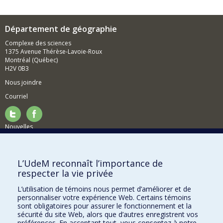
Département de géographie
Complexe des sciences
1375 Avenue Thérèse-Lavoie-Roux
Montréal (Québec)
H2V 0B3
Nous joindre
Courriel
Nouvelles
Activités
Comment soutenir le Département?
L’UdeM reconnaît l’importance de
respecter la vie privée
BESOIN D'AIDE?
L’utilisation de témoins nous permet d’améliorer et de
Plan du site
personnaliser votre expérience Web. Certains témoins
Signaler une erreur
sont obligatoires pour assurer le fonctionnement et la
sécurité du site Web, alors que d’autres enregistrent vos
Accessibilité
préférences. En acceptant tout, vous consentez à notre