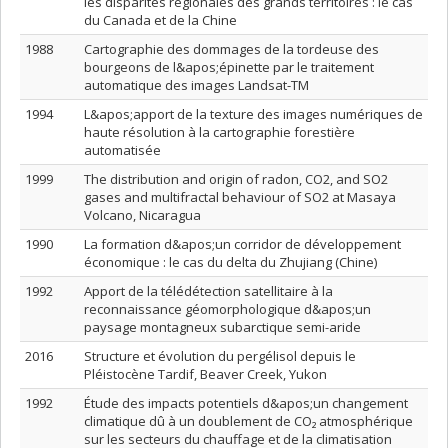
les disparités régionales des grands territoires : le cas
du Canada et de la Chine
1988
Cartographie des dommages de la tordeuse des
bourgeons de l&apos;épinette par le traitement
automatique des images Landsat-TM
1994
L&apos;apport de la texture des images numériques de
haute résolution à la cartographie forestière
automatisée
1999
The distribution and origin of radon, CO2, and SO2
gases and multifractal behaviour of SO2 at Masaya
Volcano, Nicaragua
1990
La formation d&apos;un corridor de développement
économique : le cas du delta du Zhujiang (Chine)
1992
Apport de la télédétection satellitaire à la
reconnaissance géomorphologique d&apos;un
paysage montagneux subarctique semi-aride
2016
Structure et évolution du pergélisol depuis le
Pléistocène Tardif, Beaver Creek, Yukon
1992
Étude des impacts potentiels d&apos;un changement
climatique dû à un doublement de CO₂ atmosphérique
sur les secteurs du chauffage et de la climatisation