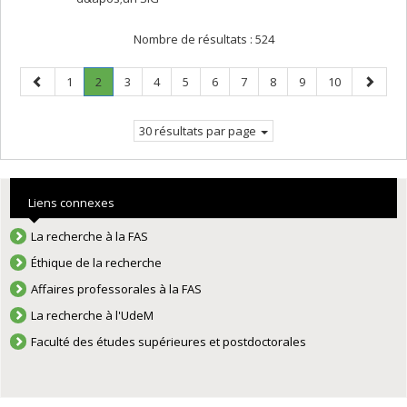
Nombre de résultats :
524
Page
Page
Page
.
Page
Page
Page
Page
Page
Page
Page
Page
Page
1
2
3
4
5
6
7
8
9
10
précédente
Page
suivant
courante.
30 résultats par page
Liens connexes
La recherche à la FAS
Éthique de la recherche
Affaires professorales à la FAS
La recherche à l'UdeM
Faculté des études supérieures et postdoctorales