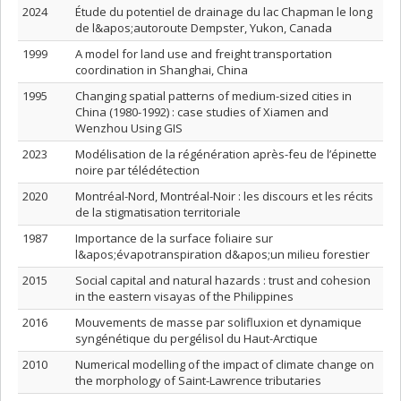
2024
Étude du potentiel de drainage du lac Chapman le long
de l&apos;autoroute Dempster, Yukon, Canada
1999
A model for land use and freight transportation
coordination in Shanghai, China
1995
Changing spatial patterns of medium-sized cities in
China (1980-1992) : case studies of Xiamen and
Wenzhou Using GIS
2023
Modélisation de la régénération après-feu de l’épinette
noire par télédétection
2020
Montréal-Nord, Montréal-Noir : les discours et les récits
de la stigmatisation territoriale
1987
Importance de la surface foliaire sur
l&apos;évapotranspiration d&apos;un milieu forestier
2015
Social capital and natural hazards : trust and cohesion
in the eastern visayas of the Philippines
2016
Mouvements de masse par solifluxion et dynamique
syngénétique du pergélisol du Haut-Arctique
2010
Numerical modelling of the impact of climate change on
the morphology of Saint-Lawrence tributaries