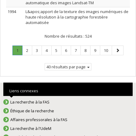
automatique des images Landsat-TM
1994
L&apos;apport de la texture des images numériques de
haute résolution à la cartographie forestière
automatisée
Nombre de résultats :
524
Page
.
Page
Page
Page
Page
Page
Page
Page
Page
Page
Page
1
2
3
4
5
6
7
8
9
10
Page
suivante
courante.
40 résultats par page
Liens connexes
La recherche à la FAS
Éthique de la recherche
Affaires professorales à la FAS
La recherche à l'UdeM