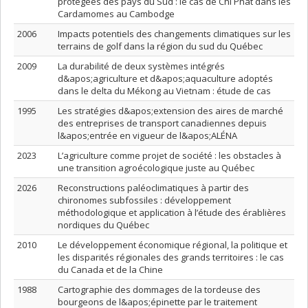
protégées des pays du Sud : le cas de Chi Phat dans les
Cardamomes au Cambodge
2006
Impacts potentiels des changements climatiques sur les
terrains de golf dans la région du sud du Québec
2009
La durabilité de deux systèmes intégrés
d&apos;agriculture et d&apos;aquaculture adoptés
dans le delta du Mékong au Vietnam : étude de cas
1995
Les stratégies d&apos;extension des aires de marché
des entreprises de transport canadiennes depuis
l&apos;entrée en vigueur de l&apos;ALÉNA
2023
L’agriculture comme projet de société : les obstacles à
une transition agroécologique juste au Québec
2026
Reconstructions paléoclimatiques à partir des
chironomes subfossiles : développement
méthodologique et application à l’étude des érablières
nordiques du Québec
2010
Le développement économique régional, la politique et
les disparités régionales des grands territoires : le cas
du Canada et de la Chine
1988
Cartographie des dommages de la tordeuse des
bourgeons de l&apos;épinette par le traitement