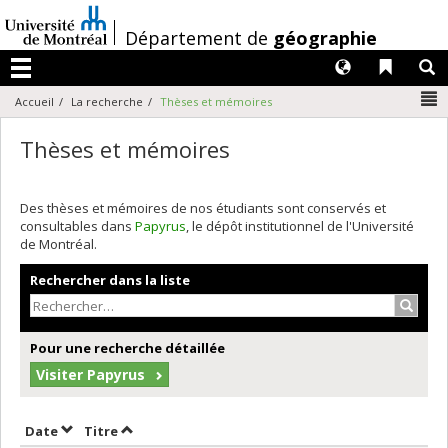
Passer
au
/
Département de
géographie
contenu
Langues
Liens 
R
Menu
N
Accueil
La recherche
Thèses et mémoires
Thèses et mémoires
Des thèses et mémoires de nos étudiants sont conservés et
consultables dans
Papyrus
, le dépôt institutionnel de l'Université
de Montréal.
Rechercher dans la liste
Recher
Pour une recherche détaillée
Visiter Papyrus
Trier par date en ordre décroissant
Trier par titre en ordre décroissant
Date
Titre