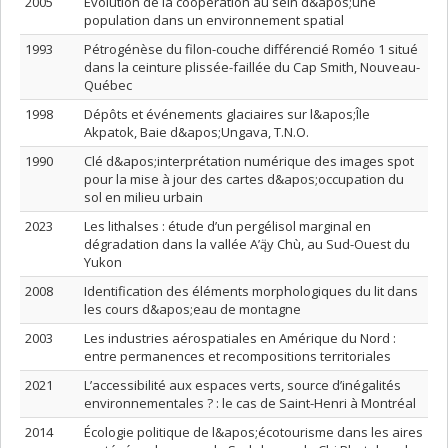
2005
Évolution de la coopération au sein d&apos;une
population dans un environnement spatial
1993
Pétrogénèse du filon-couche différencié Roméo 1 situé
dans la ceinture plissée-faillée du Cap Smith, Nouveau-
Québec
1998
Dépôts et événements glaciaires sur l&apos;Île
Akpatok, Baie d&apos;Ungava, T.N.O.
1990
Clé d&apos;interprétation numérique des images spot
pour la mise à jour des cartes d&apos;occupation du
sol en milieu urbain
2023
Les lithalses : étude d’un pergélisol marginal en
dégradation dans la vallée A’ą̈y Chù, au Sud-Ouest du
Yukon
2008
Identification des éléments morphologiques du lit dans
les cours d&apos;eau de montagne
2003
Les industries aérospatiales en Amérique du Nord :
entre permanences et recompositions territoriales
2021
L’accessibilité aux espaces verts, source d’inégalités
environnementales ? : le cas de Saint-Henri à Montréal
2014
Écologie politique de l&apos;écotourisme dans les aires