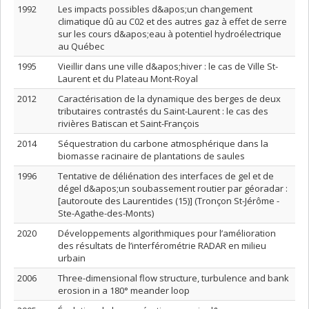
1992
Les impacts possibles d&apos;un changement
climatique dû au C02 et des autres gaz à effet de serre
sur les cours d&apos;eau à potentiel hydroélectrique
au Québec
1995
Vieillir dans une ville d&apos;hiver : le cas de Ville St-
Laurent et du Plateau Mont-Royal
2012
Caractérisation de la dynamique des berges de deux
tributaires contrastés du Saint-Laurent : le cas des
rivières Batiscan et Saint-François
2014
Séquestration du carbone atmosphérique dans la
biomasse racinaire de plantations de saules
1996
Tentative de déliénation des interfaces de gel et de
dégel d&apos;un soubassement routier par géoradar :
[autoroute des Laurentides (15)] (Tronçon St-Jérôme -
Ste-Agathe-des-Monts)
2020
Développements algorithmiques pour l’amélioration
des résultats de l’interférométrie RADAR en milieu
urbain
2006
Three-dimensional flow structure, turbulence and bank
erosion in a 180° meander loop