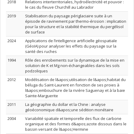
2018
Relations interterritoriales, hydroélectricité et pouvoir :
le cas du fleuve Churchill au Labrador
2019
Stabilisation du paysage périglaciaire suite à un
épisode de ravinement par thermo-érosion : implication
pour la structure et la stabilité thermique du pergélisol
de surface
2024
Applications de l’intelligence artificielle géospatiale
(GéoIA) pour analyser les effets du paysage sur la
santé des ruches
1994
Rôle des enrobements sur la dynamique de la mise en
solution de K et Mg non-échangeables dans les sols
podzoliques
2012
Modélisation de l&apos;utilisation de l&apos;habitat du
béluga du Saint-Laurent en fonction de ses proies à
l&apos;embouchure de la rivière Saguenay et à la baie
Sainte-Marguerite
2011
La géographie du dollar et la Chine : analyse
géoéconomique d&apos;une sédition monétaire
2004
Variabilité spatiale et temporelle des flux de carbone
organique et des formes d&apos;azote dissous dans le
bassin versant de l&apos;Hermine