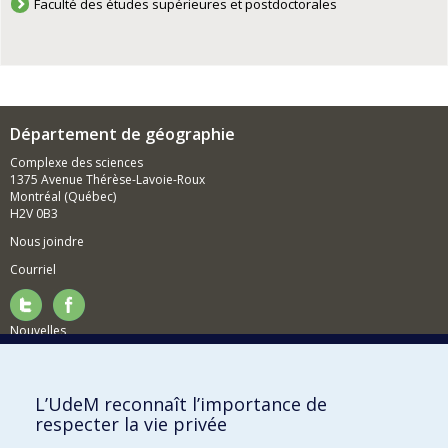
Faculté des études supérieures et postdoctorales
Département de géographie
Complexe des sciences
1375 Avenue Thérèse-Lavoie-Roux
Montréal (Québec)
H2V 0B3
Nous joindre
Courriel
Nouvelles
Activités
Comment soutenir le Département?
L’UdeM reconnaît l’importance de
respecter la vie privée
BESOIN D'AIDE?