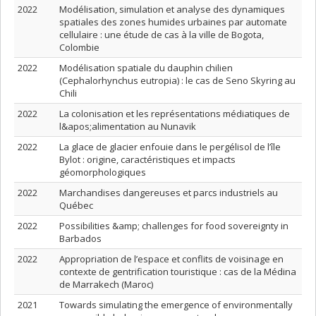
2022
Modélisation, simulation et analyse des dynamiques
spatiales des zones humides urbaines par automate
cellulaire : une étude de cas à la ville de Bogota,
Colombie
2022
Modélisation spatiale du dauphin chilien
(Cephalorhynchus eutropia) : le cas de Seno Skyring au
Chili
2022
La colonisation et les représentations médiatiques de
l&apos;alimentation au Nunavik
2022
La glace de glacier enfouie dans le pergélisol de l’île
Bylot : origine, caractéristiques et impacts
géomorphologiques
2022
Marchandises dangereuses et parcs industriels au
Québec
2022
Possibilities &amp; challenges for food sovereignty in
Barbados
2022
Appropriation de l’espace et conflits de voisinage en
contexte de gentrification touristique : cas de la Médina
de Marrakech (Maroc)
2021
Towards simulating the emergence of environmentally