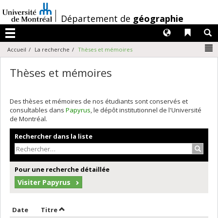
Passer
au
/
Département de
géographie
contenu
Langues
Liens 
R
Menu
N
Accueil
La recherche
Thèses et mémoires
Thèses et mémoires
Des thèses et mémoires de nos étudiants sont conservés et
consultables dans
Papyrus
, le dépôt institutionnel de l'Université
de Montréal.
Rechercher dans la liste
Recher
Pour une recherche détaillée
Visiter Papyrus
Trier par date en ordre croissant
Trier par titre en ordre croissant
Date
Titre