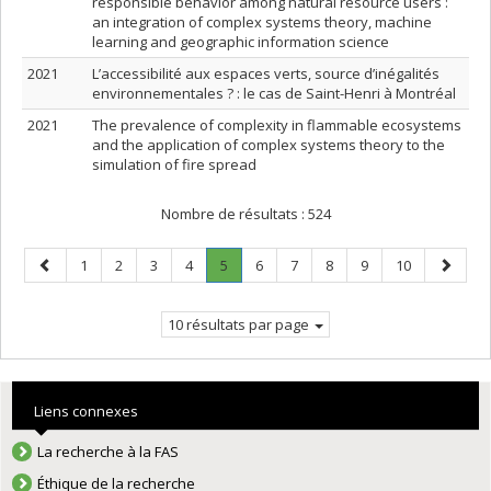
responsible behavior among natural resource users :
an integration of complex systems theory, machine
learning and geographic information science
2021
L’accessibilité aux espaces verts, source d’inégalités
environnementales ? : le cas de Saint-Henri à Montréal
2021
The prevalence of complexity in flammable ecosystems
and the application of complex systems theory to the
simulation of fire spread
Nombre de résultats :
524
Page
Page
Page
Page
Page
Page
.
Page
Page
Page
Page
Page
Page
1
2
3
4
5
6
7
8
9
10
précédente
Page
suivant
courante.
10 résultats par page
Liens connexes
La recherche à la FAS
Éthique de la recherche