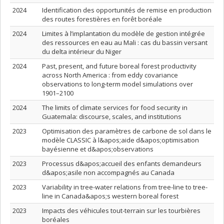
2024
Identification des opportunités de remise en production
des routes forestières en forêt boréale
2024
Limites à l’implantation du modèle de gestion intégrée
des ressources en eau au Mali : cas du bassin versant
du delta intérieur du Niger
2024
Past, present, and future boreal forest productivity
across North America : from eddy covariance
observations to long-term model simulations over
1901–2100
2024
The limits of climate services for food security in
Guatemala: discourse, scales, and institutions
2023
Optimisation des paramètres de carbone de sol dans le
modèle CLASSIC à l&apos;aide d&apos;optimisation
bayésienne et d&apos;observations
2023
Processus d&apos;accueil des enfants demandeurs
d&apos;asile non accompagnés au Canada
2023
Variability in tree-water relations from tree-line to tree-
line in Canada&apos;s western boreal forest
2023
Impacts des véhicules tout-terrain sur les tourbières
boréales