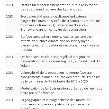
2023
Effets d’un réchauffement artificiel sur la respiration
des sols d’une érablière des Laurentides
2023
Évaluation à l&apos;aide d&apos;indicateurs
biogéochimiques du succès de création des mares de
tourbières situées au Québec et au Nouveau-
Brunswick dans un contexte de restauration
2023
Surface-atmosphere energy exchanges and their
effects on surface climate and boundary layer
dynamics in the forest-tundra ecotone in northwestern
Canada
2023
Les lithalses : étude d’un pergélisol marginal en
dégradation dans la vallée A’ą̈y Chù, au Sud-Ouest du
Yukon
2023
Vulnérabilité de la population haïtienne face aux
changements climatiques : cas des producteurs de riz
de la commune de Fort-Liberté de 2010 à 2020
2023
Modélisation de la régénération après-feu de l’épinette
noire par télédétection
2023
La géographie et la biogéochimie des mares de
tourbières tempérées : patrons et processus à
l’interface eau-tourbe