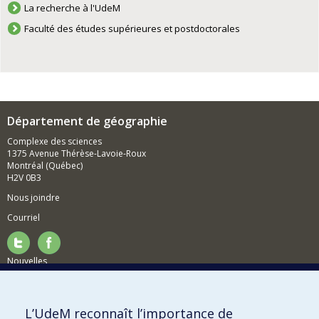
La recherche à l'UdeM
Faculté des études supérieures et postdoctorales
Département de géographie
Complexe des sciences
1375 Avenue Thérèse-Lavoie-Roux
Montréal (Québec)
H2V 0B3
Nous joindre
Courriel
Nouvelles
Activités
Comment soutenir le Département?
L’UdeM reconnaît l’importance de