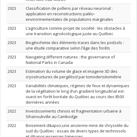
2023
Classification de pollens par réseau neuronal :
application en reconstructions paléo-
environnementales de populations marginales
2023
L’agriculture comme projet de société : les obstacles à
une transition agroécologique juste au Québec
2023
Biogéochimie des éléments traces dans les podzols :
une étude comparative selon l’âge des forêts
2023
Navigating different natures : the governance of
National Parks in Canada
2023
Estimation du volume de glace et imagerie 3D des
cryostructures de pergélisol par tomodensitométrie
2023
Variabilités climatiques, régimes de feux et dynamiques
de la végétation le long d’un gradient longitudinal est-
ouest en forêt boréale du Québec au cours des 8500
dernières années
2022
Investissements chinois et fragmentation urbaine à
Sihanoukville au Cambodge
2022
Boisement d&apos;une ancienne mine de chrysotile du
sud du Québec : essais de divers types de technosols
et d&apos;essences ligneuses