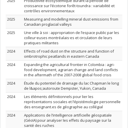
2025
Productivité écosystémique durant la période de
croissance sur l’écotone forêt-toundra : variabilité et
contrôles environnementaux
2025
Measuring and modelling mineral dust emissions from
Canadian proglacial valleys
2025
Une ville à soi : appropriation de l’espace public par les
colleur·euses montréalais·es et circulation de leurs
pratiques militantes
2024
Effects of road dust on the structure and function of
ombrotrophic peatlands in eastern Canada
2024
Expanding the agricultural frontier in Colombia : agri-
food development, agrarian change and land conflicts
in the aftermath of the 2007-2008 global food crisis
2024
Étude du potentiel de drainage du lac Chapman le long
de l&apos;autoroute Dempster, Yukon, Canada
2024
Les éléments définitionnels pour lier les
représentations sociales et l’épistémologie personnelle
des enseignant.es de géographie au collégial
2024
Applications de l’intelligence artificielle géospatiale
(GéoIA) pour analyser les effets du paysage sur la
santé des ruches