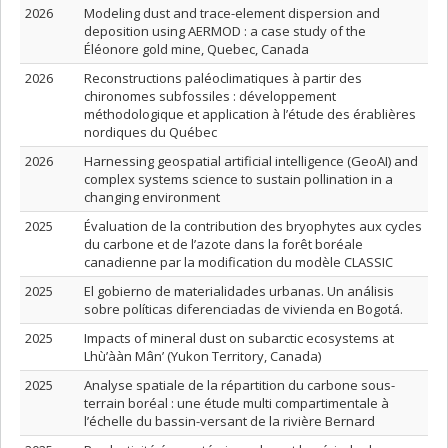
2026
Modeling dust and trace-element dispersion and
deposition using AERMOD : a case study of the
Éléonore gold mine, Quebec, Canada
2026
Reconstructions paléoclimatiques à partir des
chironomes subfossiles : développement
méthodologique et application à l’étude des érablières
nordiques du Québec
2026
Harnessing geospatial artificial intelligence (GeoAI) and
complex systems science to sustain pollination in a
changing environment
2025
Évaluation de la contribution des bryophytes aux cycles
du carbone et de l’azote dans la forêt boréale
canadienne par la modification du modèle CLASSIC
2025
El gobierno de materialidades urbanas. Un análisis
sobre políticas diferenciadas de vivienda en Bogotá.
2025
Impacts of mineral dust on subarctic ecosystems at
Lhù’ààn Mân’ (Yukon Territory, Canada)
2025
Analyse spatiale de la répartition du carbone sous-
terrain boréal : une étude multi compartimentale à
l’échelle du bassin-versant de la rivière Bernard