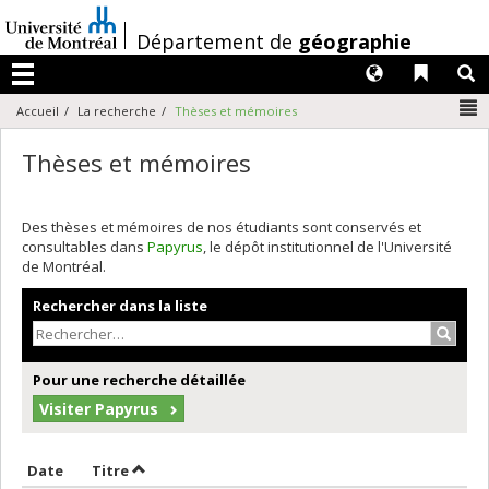
Passer
au
/
Département de
géographie
contenu
Langues
Liens 
R
Menu
N
Accueil
La recherche
Thèses et mémoires
Thèses et mémoires
Des thèses et mémoires de nos étudiants sont conservés et
consultables dans
Papyrus
, le dépôt institutionnel de l'Université
de Montréal.
Rechercher dans la liste
Recher
Pour une recherche détaillée
Visiter Papyrus
Trier par date en ordre croissant
Trier par titre en ordre croissant
Date
Titre