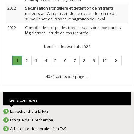
2022
Sécurisation frontalière et détention de migrants
mineurs au Canada : étude de cas sur le centre de
surveillance de l&apos;immigration de Laval
2022
Contrôle des corps des travailleuses du sexe par les
législations : étude de cas Montréal
Nombre de résultats :
524
Page
.
Page
Page
Page
Page
Page
Page
Page
Page
Page
Page
1
2
3
4
5
6
7
8
9
10
Page
suivante
courante.
40 résultats par page
Liens connexes
La recherche à la FAS
Éthique de la recherche
Affaires professorales à la FAS