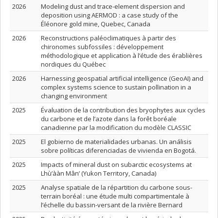
2026
Modeling dust and trace-element dispersion and
deposition using AERMOD : a case study of the
Éléonore gold mine, Quebec, Canada
2026
Reconstructions paléoclimatiques à partir des
chironomes subfossiles : développement
méthodologique et application à l’étude des érablières
nordiques du Québec
2026
Harnessing geospatial artificial intelligence (GeoAI) and
complex systems science to sustain pollination in a
changing environment
2025
Évaluation de la contribution des bryophytes aux cycles
du carbone et de l’azote dans la forêt boréale
canadienne par la modification du modèle CLASSIC
2025
El gobierno de materialidades urbanas. Un análisis
sobre políticas diferenciadas de vivienda en Bogotá.
2025
Impacts of mineral dust on subarctic ecosystems at
Lhù’ààn Mân’ (Yukon Territory, Canada)
2025
Analyse spatiale de la répartition du carbone sous-
terrain boréal : une étude multi compartimentale à
l’échelle du bassin-versant de la rivière Bernard