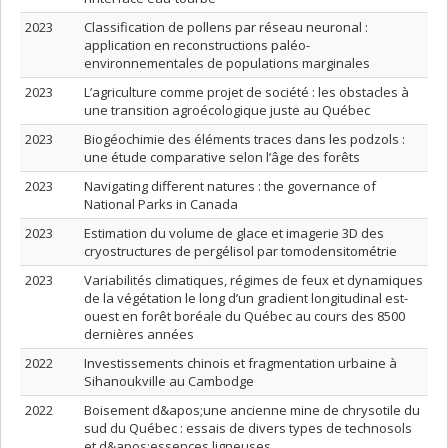
2023
Classification de pollens par réseau neuronal :
application en reconstructions paléo-
environnementales de populations marginales
2023
L’agriculture comme projet de société : les obstacles à
une transition agroécologique juste au Québec
2023
Biogéochimie des éléments traces dans les podzols :
une étude comparative selon l’âge des forêts
2023
Navigating different natures : the governance of
National Parks in Canada
2023
Estimation du volume de glace et imagerie 3D des
cryostructures de pergélisol par tomodensitométrie
2023
Variabilités climatiques, régimes de feux et dynamiques
de la végétation le long d’un gradient longitudinal est-
ouest en forêt boréale du Québec au cours des 8500
dernières années
2022
Investissements chinois et fragmentation urbaine à
Sihanoukville au Cambodge
2022
Boisement d&apos;une ancienne mine de chrysotile du
sud du Québec : essais de divers types de technosols
et d&apos;essences ligneuses