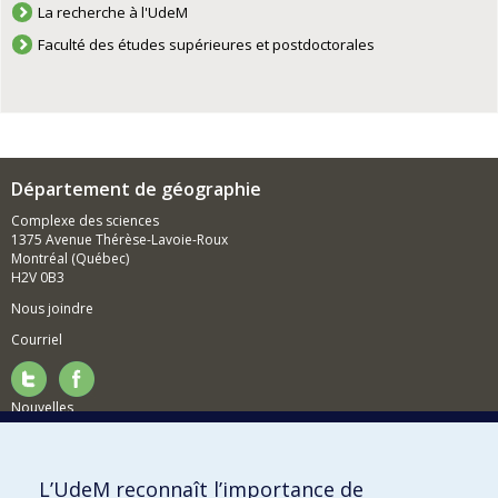
La recherche à l'UdeM
Faculté des études supérieures et postdoctorales
Département de géographie
Complexe des sciences
1375 Avenue Thérèse-Lavoie-Roux
Montréal (Québec)
H2V 0B3
Nous joindre
Courriel
Nouvelles
Activités
Comment soutenir le Département?
L’UdeM reconnaît l’importance de