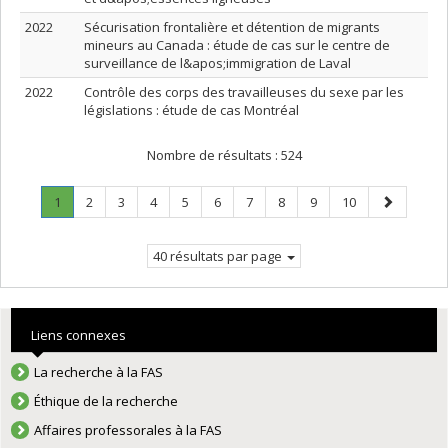
2022
Sécurisation frontalière et détention de migrants
mineurs au Canada : étude de cas sur le centre de
surveillance de l&apos;immigration de Laval
2022
Contrôle des corps des travailleuses du sexe par les
législations : étude de cas Montréal
Nombre de résultats :
524
Page
.
Page
Page
Page
Page
Page
Page
Page
Page
Page
Page
1
2
3
4
5
6
7
8
9
10
Page
suivante
courante.
40 résultats par page
Liens connexes
La recherche à la FAS
Éthique de la recherche
Affaires professorales à la FAS