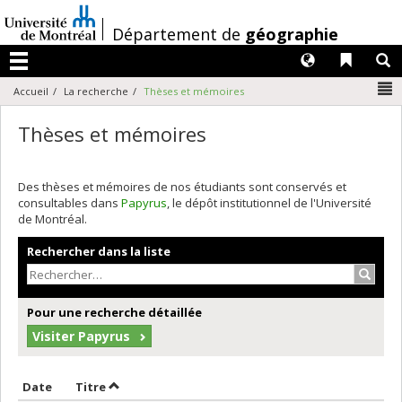
Passer
au
/
Département de
géographie
contenu
Langues
Liens 
R
Menu
N
Accueil
La recherche
Thèses et mémoires
Thèses et mémoires
Des thèses et mémoires de nos étudiants sont conservés et
consultables dans
Papyrus
, le dépôt institutionnel de l'Université
de Montréal.
Rechercher dans la liste
Recher
Pour une recherche détaillée
Visiter Papyrus
Trier par date en ordre croissant
Trier par titre en ordre croissant
Date
Titre