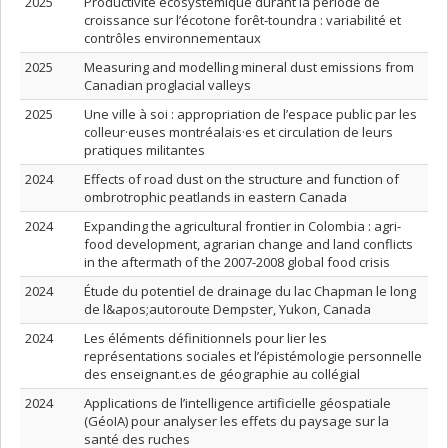
2025
Productivité écosystémique durant la période de
croissance sur l’écotone forêt-toundra : variabilité et
contrôles environnementaux
2025
Measuring and modelling mineral dust emissions from
Canadian proglacial valleys
2025
Une ville à soi : appropriation de l’espace public par les
colleur·euses montréalais·es et circulation de leurs
pratiques militantes
2024
Effects of road dust on the structure and function of
ombrotrophic peatlands in eastern Canada
2024
Expanding the agricultural frontier in Colombia : agri-
food development, agrarian change and land conflicts
in the aftermath of the 2007-2008 global food crisis
2024
Étude du potentiel de drainage du lac Chapman le long
de l&apos;autoroute Dempster, Yukon, Canada
2024
Les éléments définitionnels pour lier les
représentations sociales et l’épistémologie personnelle
des enseignant.es de géographie au collégial
2024
Applications de l’intelligence artificielle géospatiale
(GéoIA) pour analyser les effets du paysage sur la
santé des ruches