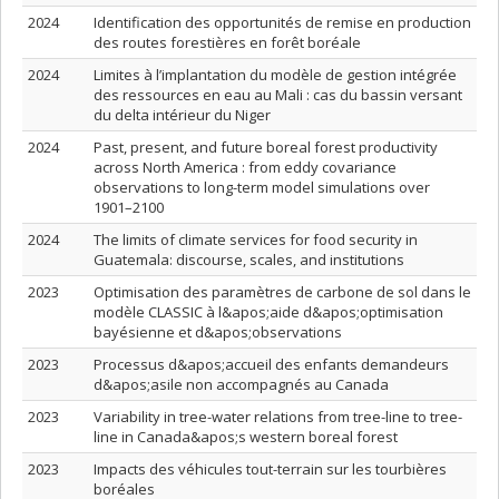
2024
Identification des opportunités de remise en production
des routes forestières en forêt boréale
2024
Limites à l’implantation du modèle de gestion intégrée
des ressources en eau au Mali : cas du bassin versant
du delta intérieur du Niger
2024
Past, present, and future boreal forest productivity
across North America : from eddy covariance
observations to long-term model simulations over
1901–2100
2024
The limits of climate services for food security in
Guatemala: discourse, scales, and institutions
2023
Optimisation des paramètres de carbone de sol dans le
modèle CLASSIC à l&apos;aide d&apos;optimisation
bayésienne et d&apos;observations
2023
Processus d&apos;accueil des enfants demandeurs
d&apos;asile non accompagnés au Canada
2023
Variability in tree-water relations from tree-line to tree-
line in Canada&apos;s western boreal forest
2023
Impacts des véhicules tout-terrain sur les tourbières
boréales