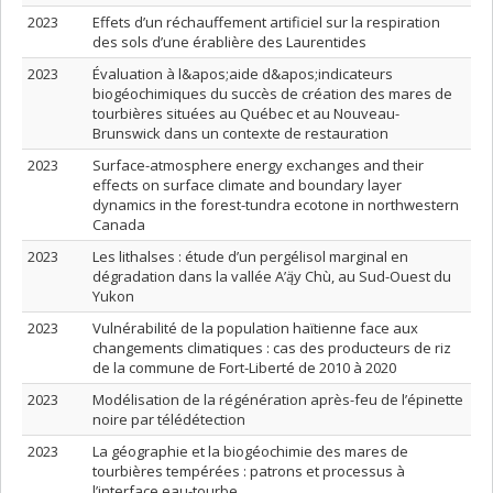
2023
Effets d’un réchauffement artificiel sur la respiration
des sols d’une érablière des Laurentides
2023
Évaluation à l&apos;aide d&apos;indicateurs
biogéochimiques du succès de création des mares de
tourbières situées au Québec et au Nouveau-
Brunswick dans un contexte de restauration
2023
Surface-atmosphere energy exchanges and their
effects on surface climate and boundary layer
dynamics in the forest-tundra ecotone in northwestern
Canada
2023
Les lithalses : étude d’un pergélisol marginal en
dégradation dans la vallée A’ą̈y Chù, au Sud-Ouest du
Yukon
2023
Vulnérabilité de la population haïtienne face aux
changements climatiques : cas des producteurs de riz
de la commune de Fort-Liberté de 2010 à 2020
2023
Modélisation de la régénération après-feu de l’épinette
noire par télédétection
2023
La géographie et la biogéochimie des mares de
tourbières tempérées : patrons et processus à
l’interface eau-tourbe