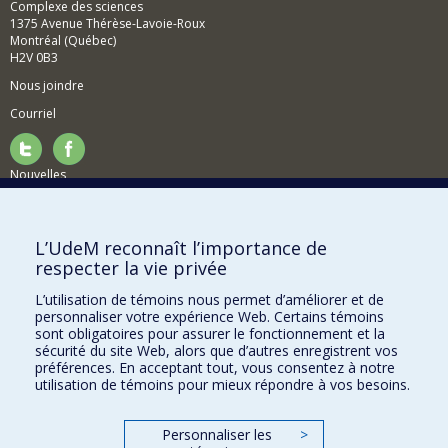
Complexe des sciences
1375 Avenue Thérèse-Lavoie-Roux
Montréal (Québec)
H2V 0B3
Nous joindre
Courriel
Nouvelles
Activités
Comment soutenir le Département?
L’UdeM reconnaît l’importance de
respecter la vie privée
BESOIN D'AIDE?
L’utilisation de témoins nous permet d’améliorer et de
Plan du site
personnaliser votre expérience Web. Certains témoins
Signaler une erreur
sont obligatoires pour assurer le fonctionnement et la
sécurité du site Web, alors que d’autres enregistrent vos
Accessibilité
préférences. En acceptant tout, vous consentez à notre
utilisation de témoins pour mieux répondre à vos besoins.
FACULTÉ DES ARTS ET DES SCIENCES
Nos départements et écoles
Personnaliser les
>