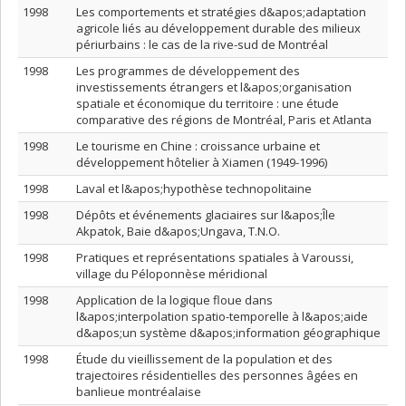
1998
Les comportements et stratégies d&apos;adaptation
agricole liés au développement durable des milieux
périurbains : le cas de la rive-sud de Montréal
1998
Les programmes de développement des
investissements étrangers et l&apos;organisation
spatiale et économique du territoire : une étude
comparative des régions de Montréal, Paris et Atlanta
1998
Le tourisme en Chine : croissance urbaine et
développement hôtelier à Xiamen (1949-1996)
1998
Laval et l&apos;hypothèse technopolitaine
1998
Dépôts et événements glaciaires sur l&apos;Île
Akpatok, Baie d&apos;Ungava, T.N.O.
1998
Pratiques et représentations spatiales à Varoussi,
village du Péloponnèse méridional
1998
Application de la logique floue dans
l&apos;interpolation spatio-temporelle à l&apos;aide
d&apos;un système d&apos;information géographique
1998
Étude du vieillissement de la population et des
trajectoires résidentielles des personnes âgées en
banlieue montréalaise