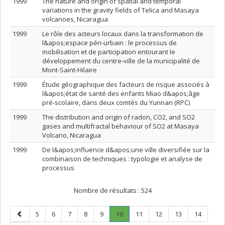
1999
The nature and origin of spatial and temporal
variations in the gravity fields of Telica and Masaya
volcanoes, Nicaragua
1999
Le rôle des acteurs locaux dans la transformation de
l&apos;espace péri-urbain : le processus de
mobilisation et de participation entourant le
développement du centre-ville de la municipalité de
Mont-Saint-Hilaire
1999
Étude géographique des facteurs de risque associés à
l&apos;état de santé des enfants Miao d&apos;âge
pré-scolaire, dans deux comtés du Yunnan (RPC)
1999
The distribution and origin of radon, CO2, and SO2
gases and multifractal behaviour of SO2 at Masaya
Volcano, Nicaragua
1999
De l&apos;influence d&apos;une ville diversifiée sur la
combinaison de techniques : typologie et analyse de
processus
Nombre de résultats :
524
Page
Page
Page
Page
Page
Page
Page
.
Page
Page
Page
Page
5
6
7
8
9
10
11
12
13
14
précédente
Page