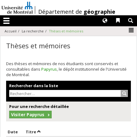
Passer
au
/
Département de
géographie
contenu
Langues
Liens 
R
Menu
N
Accueil
La recherche
Thèses et mémoires
Thèses et mémoires
Des thèses et mémoires de nos étudiants sont conservés et
consultables dans
Papyrus
, le dépôt institutionnel de l'Université
de Montréal.
Rechercher dans la liste
Recher
Pour une recherche détaillée
Visiter Papyrus
Trier par date en ordre décroissant
Trier par titre en ordre décroissant
Date
Titre