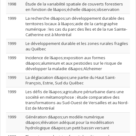
1998
Étude de la variabilité spatiale de couverts forestiers
en fonction de l&apos;échelle d&apos;observation
1999
La recherche d&apos;un développement durable des
territoires locaux à l&apos;aide de la cartographie
numérique : les cas du parc des îles et de la rue Sainte-
Catherine est à Montréal
1999
Le développement durable et les zones rurales fragiles
au Québec
1999
Incidence de l&apos;exposition aux formes
d&apos;aluminium et aux pesticides sur le risque de
développer la maladie d&apos;Alzheimer
1999
La déglaciation d&apos;une partie du Haut Saint-
François, Estrie, Sud du Québec
1999
Les défis de l&apos;agriculture périurbaine dans une
société en métamorphose : étude comparative des
transformations au Sud-Ouest de Versailles et au Nord-
Est de Montréal
1999
Génération d&apos;un modèle numérique
d&apos;élévation adéquat pour la modélisation
hydrologique d&apos;un petit bassin versant