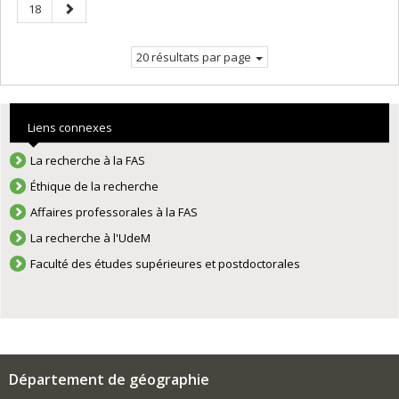
Page
Page
18
courante.
suivante
20 résultats par page
Liens connexes
La recherche à la FAS
Éthique de la recherche
Affaires professorales à la FAS
La recherche à l'UdeM
Faculté des études supérieures et postdoctorales
Département de géographie