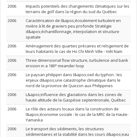
2006
Impacts potentiels des changements climatiques sur les
terrains de golf dans la région du sud du Québec
2006
Caractérisation de l&apos;écoulement turbulent en
rivière à lit de graviers peu profonde Stratégie
d&apos;échantillonnage, interpolation et structure
spatiale
2006
Aménagement des quarties précaires et relogement de
leurs habitants le cas de Ho Chi Minh Ville - Viêt Nam
2006
Three-dimensional flow structure, turbulence and bank
erosion in a 180° meander loop
2006
Le paysan philippin dans l&apos;oeil du typhon : les
enjeux d&apos;une catastrophe climatique dans le
nord de la province de Quezon aux Philippines
2006
L&apos;influence des glaciations dans les zones de
haute altitude de la Gaspésie septentrionale, Québec
2006
Le rôle des acteurs locaux dans la construction de
l&apos;économie sociale : le cas de la MRC de la Haute-
Yamaska
2006
Le transport des sédiments, les structures
sédimentaires et la stabilité dans les cours d&apos;eau