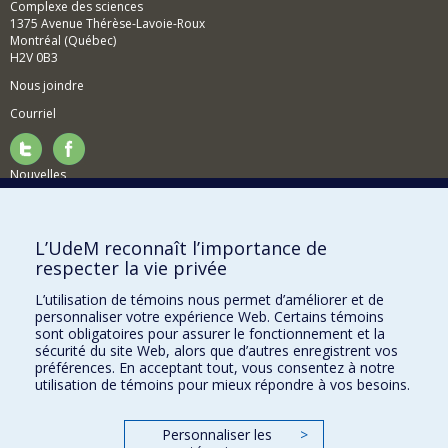
Complexe des sciences
1375 Avenue Thérèse-Lavoie-Roux
Montréal (Québec)
H2V 0B3
Nous joindre
Courriel
Nouvelles
Activités
Comment soutenir le Département?
L’UdeM reconnaît l’importance de
respecter la vie privée
BESOIN D'AIDE?
L’utilisation de témoins nous permet d’améliorer et de
Plan du site
personnaliser votre expérience Web. Certains témoins
Signaler une erreur
sont obligatoires pour assurer le fonctionnement et la
sécurité du site Web, alors que d’autres enregistrent vos
Accessibilité
préférences. En acceptant tout, vous consentez à notre
utilisation de témoins pour mieux répondre à vos besoins.
FACULTÉ DES ARTS ET DES SCIENCES
Nos départements et écoles
Personnaliser les
>