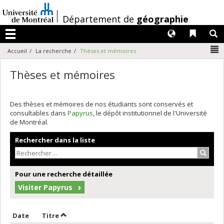
Passer
au
/
Département de
géographie
contenu
Langues
Liens 
R
Menu
N
Accueil
La recherche
Thèses et mémoires
Thèses et mémoires
Des thèses et mémoires de nos étudiants sont conservés et
consultables dans
Papyrus
, le dépôt institutionnel de l'Université
de Montréal.
Rechercher dans la liste
Recher
Pour une recherche détaillée
Visiter Papyrus
Trier par date en ordre décroissant
Trier par titre en ordre décroissant
Date
Titre