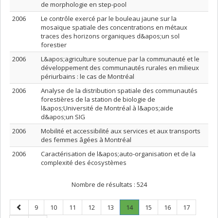
de morphologie en step-pool
2006
Le contrôle exercé par le bouleau jaune sur la
mosaïque spatiale des concentrations en métaux
traces des horizons organiques d&apos;un sol
forestier
2006
L&apos;agriculture soutenue par la communauté et le
développement des communautés rurales en milieux
périurbains : le cas de Montréal
2006
Analyse de la distribution spatiale des communautés
forestières de la station de biologie de
l&apos;Université de Montréal à l&apos;aide
d&apos;un SIG
2006
Mobilité et accessibilité aux services et aux transports
des femmes âgées à Montréal
2006
Caractérisation de l&apos;auto-organisation et de la
complexité des écosystèmes
Nombre de résultats :
524
Page
Page
Page
Page
Page
Page
Page
.
Page
Page
Page
9
10
11
12
13
14
15
16
17
précédente
Page