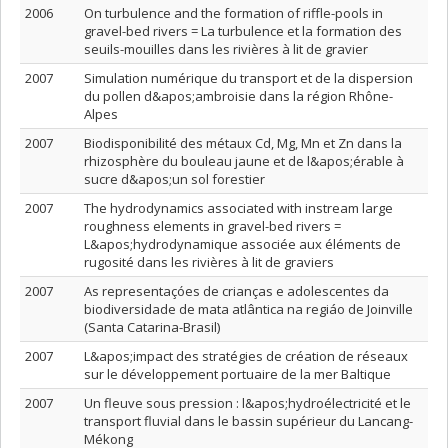
2006
On turbulence and the formation of riffle-pools in
gravel-bed rivers = La turbulence et la formation des
seuils-mouilles dans les rivières à lit de gravier
2007
Simulation numérique du transport et de la dispersion
du pollen d&apos;ambroisie dans la région Rhône-
Alpes
2007
Biodisponibilité des métaux Cd, Mg, Mn et Zn dans la
rhizosphère du bouleau jaune et de l&apos;érable à
sucre d&apos;un sol forestier
2007
The hydrodynamics associated with instream large
roughness elements in gravel-bed rivers =
L&apos;hydrodynamique associée aux éléments de
rugosité dans les rivières à lit de graviers
2007
As representaçóes de crianças e adolescentes da
biodiversidade de mata atlântica na regiáo de Joinville
(Santa Catarina-Brasil)
2007
L&apos;impact des stratégies de création de réseaux
sur le développement portuaire de la mer Baltique
2007
Un fleuve sous pression : l&apos;hydroélectricité et le
transport fluvial dans le bassin supérieur du Lancang-
Mékong