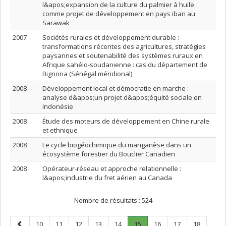
l&apos;expansion de la culture du palmier à huile
comme projet de développement en pays iban au
Sarawak
2007
Sociétés rurales et développement durable :
transformations récentes des agricultures, stratégies
paysannes et soutenabilité des systèmes ruraux en
Afrique sahélo-soudanienne : cas du département de
Bignona (Sénégal méridional)
2008
Développement local et démocratie en marche :
analyse d&apos;un projet d&apos;équité sociale en
Indonésie
2008
Étude des moteurs de développement en Chine rurale
et ethnique
2008
Le cycle biogéochimique du manganèse dans un
écosystème forestier du Bouclier Canadien
2008
Opérateur-réseau et approche relationnelle :
l&apos;industrie du fret aérien au Canada
Nombre de résultats :
524
Page
Page
Page
Page
Page
Page
Page
.
Page
Page
Page
10
11
12
13
14
15
16
17
18