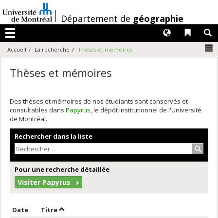
Passer
au
/
Département de
géographie
contenu
Langues
Liens 
R
Menu
N
Accueil
La recherche
Thèses et mémoires
Thèses et mémoires
Des thèses et mémoires de nos étudiants sont conservés et
consultables dans
Papyrus
, le dépôt institutionnel de l'Université
de Montréal.
Rechercher dans la liste
Recher
Pour une recherche détaillée
Visiter Papyrus
Trier par date en ordre décroissant
Trier par titre en ordre décroissant
Date
Titre