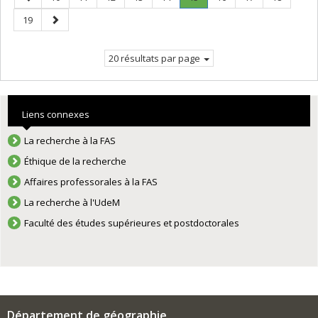
précédente
Page
Page
Page
19
courante.
suivante
20 résultats par page
Liens connexes
La recherche à la FAS
Éthique de la recherche
Affaires professorales à la FAS
La recherche à l'UdeM
Faculté des études supérieures et postdoctorales
Département de géographie