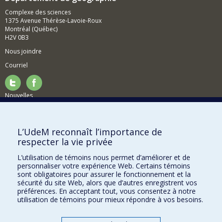
Complexe des sciences
1375 Avenue Thérèse-Lavoie-Roux
Montréal (Québec)
H2V 0B3
Nous joindre
Courriel
Nouvelles
Activités
Comment soutenir le Département?
L’UdeM reconnaît l’importance de
respecter la vie privée
BESOIN D'AIDE?
L’utilisation de témoins nous permet d’améliorer et de
Plan du site
personnaliser votre expérience Web. Certains témoins
Signaler une erreur
sont obligatoires pour assurer le fonctionnement et la
sécurité du site Web, alors que d’autres enregistrent vos
Accessibilité
préférences. En acceptant tout, vous consentez à notre
utilisation de témoins pour mieux répondre à vos besoins.
FACULTÉ DES ARTS ET DES SCIENCES