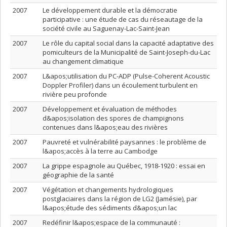
2007
Le développement durable et la démocratie
participative : une étude de cas du réseautage de la
société civile au Saguenay-Lac-Saint-Jean
2007
Le rôle du capital social dans la capacité adaptative des
pomiculteurs de la Municipalité de Saint-Joseph-du-Lac
au changement climatique
2007
L&apos;utilisation du PC-ADP (Pulse-Coherent Acoustic
Doppler Profiler) dans un écoulement turbulent en
rivière peu profonde
2007
Développement et évaluation de méthodes
d&apos;isolation des spores de champignons
contenues dans l&apos;eau des rivières
2007
Pauvreté et vulnérabilité paysannes : le problème de
l&apos;accès à la terre au Cambodge
2007
La grippe espagnole au Québec, 1918-1920 : essai en
géographie de la santé
2007
Végétation et changements hydrologiques
postglaciaires dans la région de LG2 (Jamésie), par
l&apos;étude des sédiments d&apos;un lac
2007
Redéfinir l&apos;espace de la communauté :