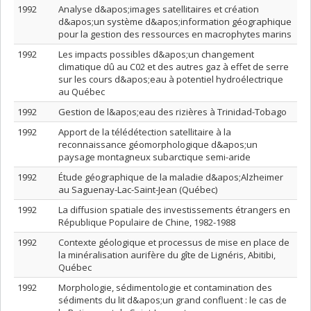
1992
Analyse d&apos;images satellitaires et création
d&apos;un système d&apos;information géographique
pour la gestion des ressources en macrophytes marins
1992
Les impacts possibles d&apos;un changement
climatique dû au C02 et des autres gaz à effet de serre
sur les cours d&apos;eau à potentiel hydroélectrique
au Québec
1992
Gestion de l&apos;eau des rizières à Trinidad-Tobago
1992
Apport de la télédétection satellitaire à la
reconnaissance géomorphologique d&apos;un
paysage montagneux subarctique semi-aride
1992
Étude géographique de la maladie d&apos;Alzheimer
au Saguenay-Lac-Saint-Jean (Québec)
1992
La diffusion spatiale des investissements étrangers en
République Populaire de Chine, 1982-1988
1992
Contexte géologique et processus de mise en place de
la minéralisation aurifère du gîte de Lignéris, Abitibi,
Québec
1992
Morphologie, sédimentologie et contamination des
sédiments du lit d&apos;un grand confluent : le cas de