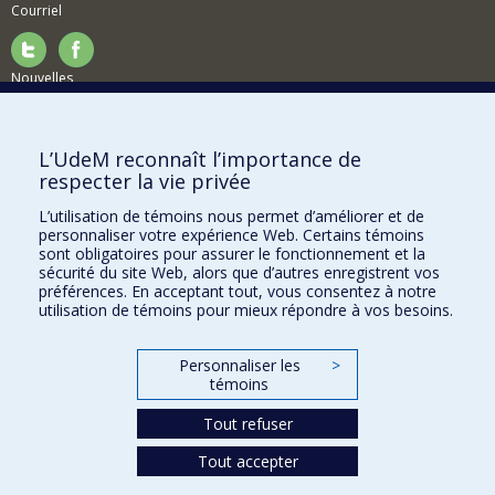
Courriel
Nouvelles
Activités
Comment soutenir le Département?
L’UdeM reconnaît l’importance de
respecter la vie privée
BESOIN D'AIDE?
L’utilisation de témoins nous permet d’améliorer et de
Plan du site
personnaliser votre expérience Web. Certains témoins
Signaler une erreur
sont obligatoires pour assurer le fonctionnement et la
sécurité du site Web, alors que d’autres enregistrent vos
Accessibilité
préférences. En acceptant tout, vous consentez à notre
utilisation de témoins pour mieux répondre à vos besoins.
FACULTÉ DES ARTS ET DES SCIENCES
Nos départements et écoles
Personnaliser les
>
témoins
Nos centres d'études
Tout refuser
Nos programmes et cours
Tout accepter