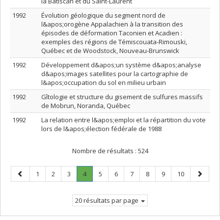
la Batiscan et du Saint-Laurent
1992
Évolution géologique du segment nord de
l&apos;orogène Appalachien à la transition des
épisodes de déformation Taconien et Acadien :
exemples des régions de Témiscouata-Rimouski,
Québec et de Woodstock, Nouveau-Brunswick
1992
Développement d&apos;un système d&apos;analyse
d&apos;images satellites pour la cartographie de
l&apos;occupation du sol en milieu urbain
1992
Gîtologie et structure du gisement de sulfures massifs
de Mobrun, Noranda, Québec
1992
La relation entre l&apos;emploi et la répartition du vote
lors de l&apos;élection fédérale de 1988
Nombre de résultats :
524
Page
Page
Page
Page
Page
.
Page
Page
Page
Page
Page
Page
Page
1
2
3
4
5
6
7
8
9
10
précédente
Page
suivant
courante.
20 résultats par page