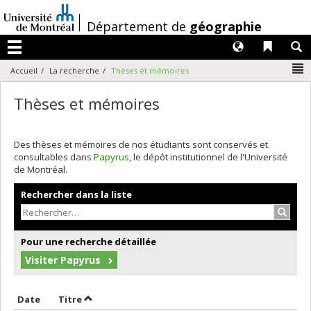
Passer
au
/
Département de
géographie
contenu
Langues
Liens 
R
Menu
N
Accueil
La recherche
Thèses et mémoires
Thèses et mémoires
Des thèses et mémoires de nos étudiants sont conservés et
consultables dans
Papyrus
, le dépôt institutionnel de l'Université
de Montréal.
Rechercher dans la liste
Recher
Pour une recherche détaillée
Visiter Papyrus
Trier par date en ordre décroissant
Trier par titre en ordre décroissant
Date
Titre