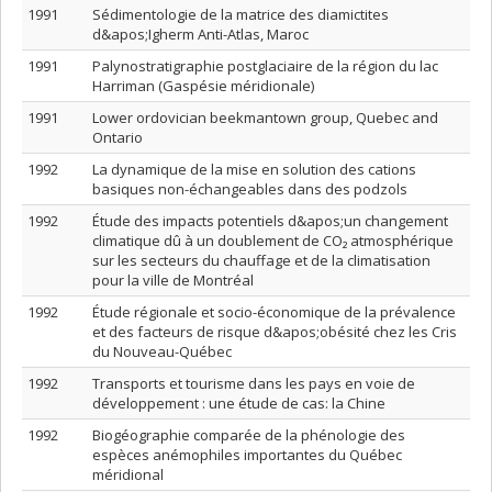
1991
Sédimentologie de la matrice des diamictites
d&apos;Igherm Anti-Atlas, Maroc
1991
Palynostratigraphie postglaciaire de la région du lac
Harriman (Gaspésie méridionale)
1991
Lower ordovician beekmantown group, Quebec and
Ontario
1992
La dynamique de la mise en solution des cations
basiques non-échangeables dans des podzols
1992
Étude des impacts potentiels d&apos;un changement
climatique dû à un doublement de CO₂ atmosphérique
sur les secteurs du chauffage et de la climatisation
pour la ville de Montréal
1992
Étude régionale et socio-économique de la prévalence
et des facteurs de risque d&apos;obésité chez les Cris
du Nouveau-Québec
1992
Transports et tourisme dans les pays en voie de
développement : une étude de cas: la Chine
1992
Biogéographie comparée de la phénologie des
espèces anémophiles importantes du Québec
méridional