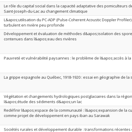
Le rôle du capital social dans la capacité adaptative des pomiculteurs de
Saint-Joseph-du-Lac au changement climatique
L&apos;utilisation du PC-ADP (Pulse-Coherent Acoustic Doppler Profile
turbulent en rivière peu profonde
Développement et évaluation de méthodes d&apos;isolation des spor
contenues dans l&apos;eau des rivières
Pauvreté et vulnérabilité paysannes : le problème de l&apos;accès à l
La grippe espagnole au Québec, 1918-1920 : essai en géographie de la 
Végétation et changements hydrologiques postglaciaires dans la région
l&apos;étude des sédiments d&apos;un lac
Redéfinir l&apos;espace de la communauté : l&apos;expansion de la cul
comme projet de développement en pays iban au Sarawak
Sociétés rurales et développement durable : transformations récentes d