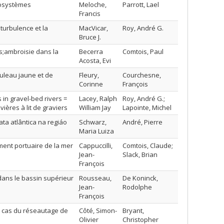
cosystèmes
Meloche,
Parrott, Lael
Francis
 turbulence et la
MacVicar,
Roy, André G.
Bruce J.
s;ambroisie dans la
Becerra
Comtois, Paul
Acosta, Evi
ouleau jaune et de
Fleury,
Courchesne,
Corinne
François
in gravel-bed rivers =
Lacey, Ralph
Roy, André G.;
ères à lit de graviers
William Jay
Lapointe, Michel
ta atlântica na regiáo
Schwarz,
André, Pierre
Maria Luiza
ment portuaire de la mer
Cappuccilli,
Comtois, Claude;
Jean-
Slack, Brian
François
 dans le bassin supérieur
Rousseau,
De Koninck,
Jean-
Rodolphe
François
e cas du réseautage de
Côté, Simon-
Bryant,
Olivier
Christopher