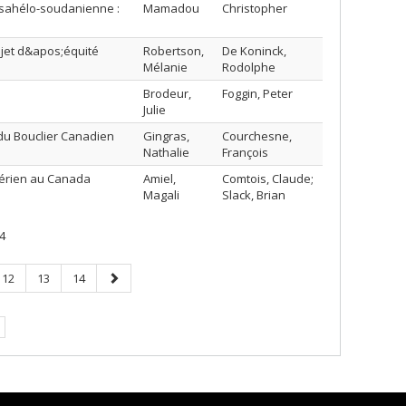
 sahélo-soudanienne :
Mamadou
Christopher
jet d&apos;équité
Robertson,
De Koninck,
Mélanie
Rodolphe
Brodeur,
Foggin, Peter
Julie
du Bouclier Canadien
Gingras,
Courchesne,
Nathalie
François
 aérien au Canada
Amiel,
Comtois, Claude;
Magali
Slack, Brian
4
Page
Page
Page
Page
12
13
14
suivante