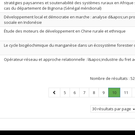
stratégies paysannes et soutenabilité des systèmes ruraux en Afrique
cas du département de Bignona (Sénégal méridional)
Développement local et démocratie en marche : analyse d&apos;un pro
sociale en Indonésie
Étude des moteurs de développement en Chine rurale et ethnique
Le cycle biogéochimique du manganèse dans un écosystème forestier 
Opérateur-réseau et approche relationnelle : l&apos;industrie du fret
Nombre de résultats :
52
Page
Page
Page
Page
Page
Page
Page
.
Page
5
6
7
8
9
10
11
précédente
Page
courante.
30 résultats par page