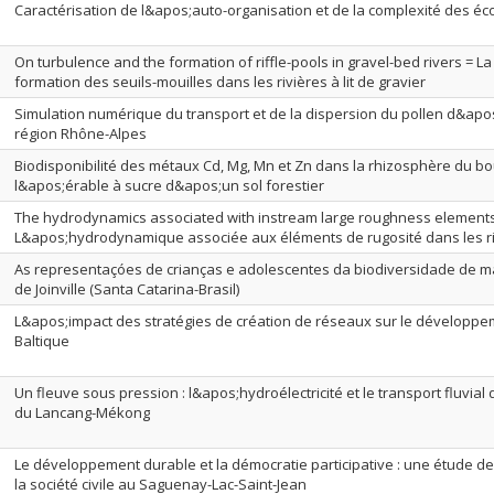
Caractérisation de l&apos;auto-organisation et de la complexité des é
On turbulence and the formation of riffle-pools in gravel-bed rivers = La
formation des seuils-mouilles dans les rivières à lit de gravier
Simulation numérique du transport et de la dispersion du pollen d&apo
région Rhône-Alpes
Biodisponibilité des métaux Cd, Mg, Mn et Zn dans la rhizosphère du b
l&apos;érable à sucre d&apos;un sol forestier
The hydrodynamics associated with instream large roughness elements 
L&apos;hydrodynamique associée aux éléments de rugosité dans les rivi
As representaçóes de crianças e adolescentes da biodiversidade de ma
de Joinville (Santa Catarina-Brasil)
L&apos;impact des stratégies de création de réseaux sur le développe
Baltique
Un fleuve sous pression : l&apos;hydroélectricité et le transport fluvial
du Lancang-Mékong
Le développement durable et la démocratie participative : une étude d
la société civile au Saguenay-Lac-Saint-Jean