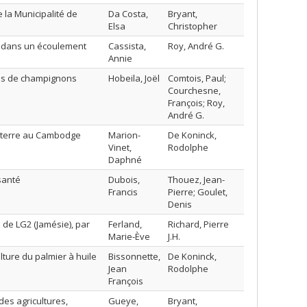
 la Municipalité de
Da Costa,
Bryant,
Elsa
Christopher
r) dans un écoulement
Cassista,
Roy, André G.
Annie
es de champignons
Hobeila, Joël
Comtois, Paul;
Courchesne,
François; Roy,
André G.
a terre au Cambodge
Marion-
De Koninck,
Vinet,
Rodolphe
Daphné
santé
Dubois,
Thouez, Jean-
Francis
Pierre; Goulet,
Denis
 de LG2 (Jamésie), par
Ferland,
Richard, Pierre
Marie-Ève
J.H.
ture du palmier à huile
Bissonnette,
De Koninck,
Jean
Rodolphe
François
es agricultures,
Gueye,
Bryant,