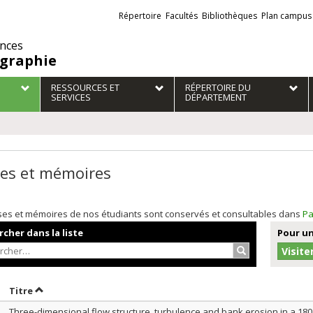
Liens
Répertoire
Facultés
Bibliothèques
Plan campus
externes
ences
graphie
RESSOURCES ET
RÉPERTOIRE DU
SERVICES
DÉPARTEMENT
es et mémoires
ses et mémoires de nos étudiants sont conservés et consultables dans
Pa
cher dans la liste
Pour un
Rechercher…
Visite
rier par date en ordre décroissant
Trier par titre en ordre décroissant
Titre
Three-dimensional flow structure, turbulence and bank erosion in a 18