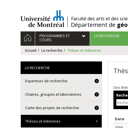
Passer
au
contenu
/
Faculté des arts et des sci
Département de
géo
Navigation
ACCUEIL
PROGRAMMES ET
LA RECHERCHE
principale
COURS
Accueil
La recherche
Thèses et mémoires
LA RECHERCHE
Thès
Expertises de recherche
Des thè
Chaires, groupes et laboratoires
Recher
Carte des projets de recherche
T
Date
Thèses et mémoires
2006