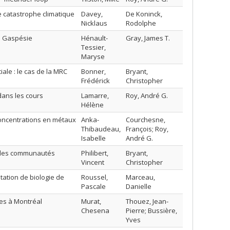
e catastrophe climatique
Davey,
De Koninck,
Nicklaus
Rodolphe
la Gaspésie
Hénault-
Gray, James T.
Tessier,
Maryse
ale : le cas de la MRC
Bonner,
Bryant,
Frédérick
Christopher
 dans les cours
Lamarre,
Roy, André G.
Hélène
concentrations en métaux
Anka-
Courchesne,
Thibaudeau,
François; Roy,
Isabelle
André G.
 des communautés
Philibert,
Bryant,
Vincent
Christopher
tation de biologie de
Roussel,
Marceau,
Pascale
Danielle
ées à Montréal
Murat,
Thouez, Jean-
Chesena
Pierre; Bussière,
Yves