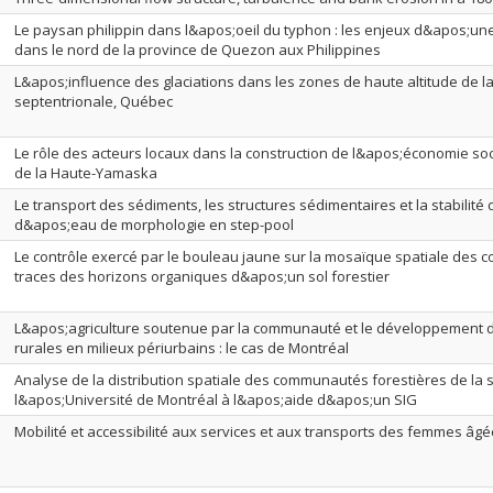
Le paysan philippin dans l&apos;oeil du typhon : les enjeux d&apos;un
dans le nord de la province de Quezon aux Philippines
L&apos;influence des glaciations dans les zones de haute altitude de 
septentrionale, Québec
Le rôle des acteurs locaux dans la construction de l&apos;économie soci
de la Haute-Yamaska
Le transport des sédiments, les structures sédimentaires et la stabilité
d&apos;eau de morphologie en step-pool
Le contrôle exercé par le bouleau jaune sur la mosaïque spatiale des 
traces des horizons organiques d&apos;un sol forestier
L&apos;agriculture soutenue par la communauté et le développement
rurales en milieux périurbains : le cas de Montréal
Analyse de la distribution spatiale des communautés forestières de la s
l&apos;Université de Montréal à l&apos;aide d&apos;un SIG
Mobilité et accessibilité aux services et aux transports des femmes âg