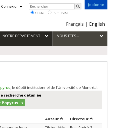
Je donne
Rechercher
Connexion
Rechercher
Ce site
Tout UdeM
Choix
Français
English
de
la
NOTRE DÉPARTEMENT
VOUS ÊTES...
langue
pyrus
, le dépôt institutionnel de l'Université de Montréal.
e recherche détaillée
r Papyrus
Trier par auteur en ordre décroiss
par contributeur en
Auteur
Directeur
0° meander loop
Tilston, Mike
Roy, André G.