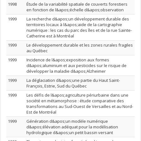
1998
Étude de la variabilité spatiale de couverts forestiers
en fonction de l&apos;échelle d&apos;observation
1999
La recherche d&apos;un développement durable des
territoires locaux à l&apos;aide de la cartographie
numérique : les cas du parc des îles et de la rue Sainte-
Catherine est à Montréal
1999
Le développement durable et les zones rurales fragiles
au Québec
1999
Incidence de l&apos;exposition aux formes
d&apos;aluminium et aux pesticides sur le risque de
développer la maladie d&apos;Alzheimer
1999
La déglaciation d&apos;une partie du Haut Saint-
François, Estrie, Sud du Québec
1999
Les défis de l&apos;agriculture périurbaine dans une
société en métamorphose : étude comparative des
transformations au Sud-Ouest de Versailles et au Nord-
Est de Montréal
1999
Génération d&apos;un modèle numérique
d&apos;élévation adéquat pour la modélisation
hydrologique d&apos;un petit bassin versant