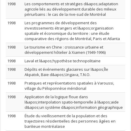
1998
Les comportements et stratégies d&apos;adaptation
agricole liés au développement durable des milieux
périurbains : le cas de la rive-sud de Montréal
1998
Les programmes de développement des
investissements étrangers et l&apos;organisation
spatiale et économique du territoire : une étude
comparative des régions de Montréal, Paris et Atlanta
1998
Le tourisme en Chine : croissance urbaine et
développement hôtelier à Xiamen (1949-1996)
1998
Laval et l&apos;hypothèse technopolitaine
1998
Dépôts et événements glaciaires sur l&apos;Île
Akpatok, Baie d&apos;Ungava, T.N.O.
1998
Pratiques et représentations spatiales à Varoussi,
village du Péloponnèse méridional
1998
Application de la logique floue dans
l&apos;interpolation spatio-temporelle à l&apos;aide
d&apos;un système d&apos;information géographique
1998
Étude du vieillissement de la population et des
trajectoires résidentielles des personnes âgées en
banlieue montréalaise