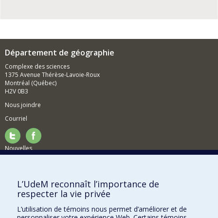
Département de géographie
Complexe des sciences
1375 Avenue Thérèse-Lavoie-Roux
Montréal (Québec)
H2V 0B3
Nous joindre
Courriel
Nouvelles
Activités
Comment soutenir le Département?
L’UdeM reconnaît l’importance de
respecter la vie privée
BESOIN D'AIDE?
L’utilisation de témoins nous permet d’améliorer et de
Plan du site
personnaliser votre expérience Web. Certains témoins