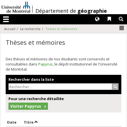
Passer
au
/
Département de
géographie
contenu
Langues
Liens 
R
Menu
N
Accueil
La recherche
Thèses et mémoires
Thèses et mémoires
Des thèses et mémoires de nos étudiants sont conservés et
consultables dans
Papyrus
, le dépôt institutionnel de l'Université
de Montréal.
Rechercher dans la liste
Recher
Pour une recherche détaillée
Visiter Papyrus
Trier par date en ordre décroissant
Trier par titre en ordre décroissant
Date
Titre