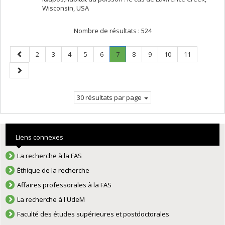
Wisconsin, USA
Nombre de résultats :
524
Page
Page
Page
Page
Page
Page
Page
.
Page
Page
Page
Page
2
3
4
5
6
7
8
9
10
11
précédente
Page
Page
courante.
suivante
30 résultats par page
Liens connexes
La recherche à la FAS
Éthique de la recherche
Affaires professorales à la FAS
La recherche à l'UdeM
Faculté des études supérieures et postdoctorales