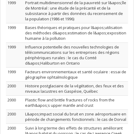
1999
Portrait multidimensionnel de la pauvreté sur l&apos;île
de Montréal : une étude de la précarité et de la
subsistance à partir des données du recensement de
la population (1986 et 1996)
1999
Bases théoriques et pratiques pour l&apos;utilisation
des méthodes d&apos;estimation de l&apos;exposition
humaine à la pollution
1999
Influence potentielle des nouvelles technologies de
télécommunications sur les entreprises des régions
périphériques rurales : le cas du Comté
d&apos;Haliburton en Ontario
1999
Facteurs environnementaux et santé oculaire : essai de
géographie ophtalmologique
2000
Histoire postglaciaire de la végétation, des feux et des
niveaux lacustres en Gaspésie, Québec
2000
Plastic flow and brittle fractures of rocks from the
earth&apos;s upper mantle and crust
2000
L&apos;impact social du bruit en zone aéroportuaire en
période de changements fonctionnels : le cas de Dorval
2000
Suivi à long terme des effets de structures améliorant
l&apos;habitat du poisson : le cas de Lawrence Creek,