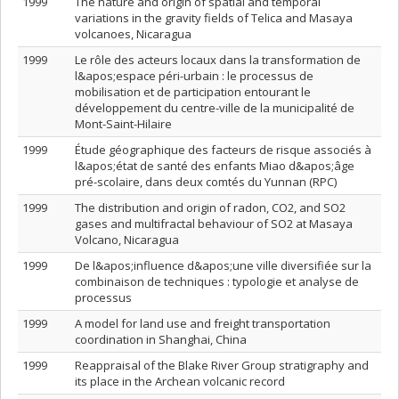
1999
The nature and origin of spatial and temporal
variations in the gravity fields of Telica and Masaya
volcanoes, Nicaragua
1999
Le rôle des acteurs locaux dans la transformation de
l&apos;espace péri-urbain : le processus de
mobilisation et de participation entourant le
développement du centre-ville de la municipalité de
Mont-Saint-Hilaire
1999
Étude géographique des facteurs de risque associés à
l&apos;état de santé des enfants Miao d&apos;âge
pré-scolaire, dans deux comtés du Yunnan (RPC)
1999
The distribution and origin of radon, CO2, and SO2
gases and multifractal behaviour of SO2 at Masaya
Volcano, Nicaragua
1999
De l&apos;influence d&apos;une ville diversifiée sur la
combinaison de techniques : typologie et analyse de
processus
1999
A model for land use and freight transportation
coordination in Shanghai, China
1999
Reappraisal of the Blake River Group stratigraphy and
its place in the Archean volcanic record