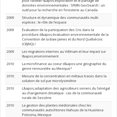
pour faciliter l&apos;exploration et le partage de
données environnementales : SFMN GeoSearch : un
outil pour la recherche en foresterie au Canada
2009
Structure et dynamique des communautés multi-
espèces : le rôle de l’espace
2009
Évaluation de la participation des Cris dans la
procédure d&apos;évaluation environnementale de la
Convention de la Baie James et du Nord Québécois
(CBJNQ) /
2009
Les migrations internes au Viêtnam et leur impact sur
l&apos;environnement
2010
La microfinance au coeur d&apos;une géographie du
genre renouvelée au Mexique?
2010
Mesure de la concentration en métaux traces dans la
solution de sol par microlysimétrie
2010
L&apos;adaptation des agriculteurs vivriers du Sénégal
au changement climatique : cas de la communauté
rurale de Sessène
2010
La gestion des plantes médicinales chez les
communautés autochtones Nahuas de la Huasteca
Potosina, Mexique