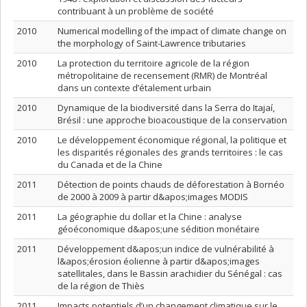
contribuant à un problème de société
2010
Numerical modelling of the impact of climate change on
the morphology of Saint-Lawrence tributaries
2010
La protection du territoire agricole de la région
métropolitaine de recensement (RMR) de Montréal
dans un contexte d’étalement urbain
2010
Dynamique de la biodiversité dans la Serra do Itajaí,
Brésil : une approche bioacoustique de la conservation
2010
Le développement économique régional, la politique et
les disparités régionales des grands territoires : le cas
du Canada et de la Chine
2011
Détection de points chauds de déforestation à Bornéo
de 2000 à 2009 à partir d&apos;images MODIS
2011
La géographie du dollar et la Chine : analyse
géoéconomique d&apos;une sédition monétaire
2011
Développement d&apos;un indice de vulnérabilité à
l&apos;érosion éolienne à partir d&apos;images
satellitales, dans le Bassin arachidier du Sénégal : cas
de la région de Thiès
2011
Impacts potentiels d’un changement climatique sur le