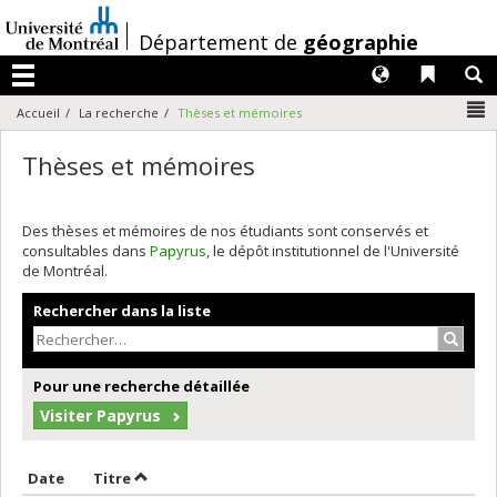
Passer
au
/
Département de
géographie
contenu
Langues
Liens 
R
Menu
N
Accueil
La recherche
Thèses et mémoires
Thèses et mémoires
Des thèses et mémoires de nos étudiants sont conservés et
consultables dans
Papyrus
, le dépôt institutionnel de l'Université
de Montréal.
Rechercher dans la liste
Recher
Pour une recherche détaillée
Visiter Papyrus
Trier par date en ordre décroissant
Trier par titre en ordre décroissant
Date
Titre