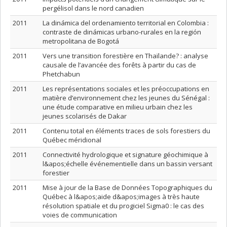
pergélisol dans le nord canadien
2011
La dinámica del ordenamiento territorial en Colombia :
contraste de dinámicas urbano-rurales en la región
metropolitana de Bogotá
2011
Vers une transition forestière en Thaïlande? : analyse
causale de l’avancée des forêts à partir du cas de
Phetchabun
2011
Les représentations sociales et les préoccupations en
matière d’environnement chez les jeunes du Sénégal :
une étude comparative en milieu urbain chez les
jeunes scolarisés de Dakar
2011
Contenu total en éléments traces de sols forestiers du
Québec méridional
2011
Connectivité hydrologique et signature géochimique à
l&apos;échelle événementielle dans un bassin versant
forestier
2011
Mise à jour de la Base de Données Topographiques du
Québec à l&apos;aide d&apos;images à très haute
résolution spatiale et du progiciel Sigma0 : le cas des
voies de communication