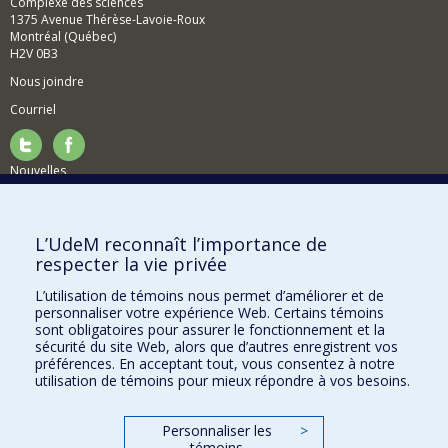
Complexe des sciences
1375 Avenue Thérèse-Lavoie-Roux
Montréal (Québec)
H2V 0B3
Nous joindre
Courriel
Nouvelles
Activités
Comment soutenir le Département?
L’UdeM reconnaît l’importance de
respecter la vie privée
BESOIN D'AIDE?
L’utilisation de témoins nous permet d’améliorer et de
Plan du site
personnaliser votre expérience Web. Certains témoins
Signaler une erreur
sont obligatoires pour assurer le fonctionnement et la
sécurité du site Web, alors que d’autres enregistrent vos
Accessibilité
préférences. En acceptant tout, vous consentez à notre
utilisation de témoins pour mieux répondre à vos besoins.
FACULTÉ DES ARTS ET DES SCIENCES
Nos départements et écoles
Personnaliser les
>
témoins