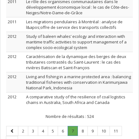
2011
Le rôle des organismes communautaires dans le
développement économique local : le cas de Côte-des-
Neiges/Notre-Dame-de-Grâce
2011
Les migrations pendulaires à Montréal : analyse de
l&apos;offre de service des transports collectifs
2012
Study of baleen whales’ ecology and interaction with
maritime traffic activities to support management of a
complex socio-ecological system
2012
Caractérisation de la dynamique des berges de deux
tributaires contrastés du Saint-Laurent : le cas des
rivières Batiscan et Saint-François
2012
Living and fishing in a marine protected area : balancing
traditional fisheries with conservation in Karimunjawa
National Park, Indonesia
2012
A comparative study of the resilience of coal logistics
chains in Australia, South Africa and Canada
Nombre de résultats :
524
Page
Page
Page
Page
Page
Page
Page
.
Page
Page
Page
Page
2
3
4
5
6
7
8
9
10
11
précédente
Page