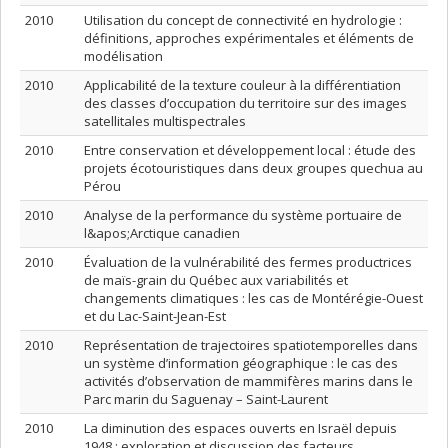
2010
Utilisation du concept de connectivité en hydrologie :
définitions, approches expérimentales et éléments de
modélisation
2010
Applicabilité de la texture couleur à la différentiation
des classes d’occupation du territoire sur des images
satellitales multispectrales
2010
Entre conservation et développement local : étude des
projets écotouristiques dans deux groupes quechua au
Pérou
2010
Analyse de la performance du système portuaire de
l&apos;Arctique canadien
2010
Évaluation de la vulnérabilité des fermes productrices
de maïs-grain du Québec aux variabilités et
changements climatiques : les cas de Montérégie-Ouest
et du Lac-Saint-Jean-Est
2010
Représentation de trajectoires spatiotemporelles dans
un système d’information géographique : le cas des
activités d’observation de mammifères marins dans le
Parc marin du Saguenay – Saint-Laurent
2010
La diminution des espaces ouverts en Israël depuis
1948 : exploration et discussion des facteurs