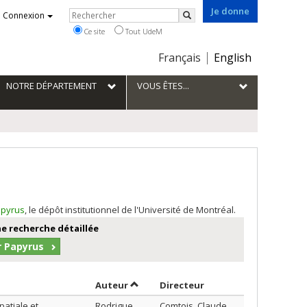
Je donne
Rechercher
Connexion
Rechercher
Ce site
Tout UdeM
Choix
Français
English
de
la
NOTRE DÉPARTEMENT
VOUS ÊTES...
langue
pyrus
, le dépôt institutionnel de l'Université de Montréal.
e recherche détaillée
r Papyrus
Trier par auteur en ordre croissant
par contributeur en o
Auteur
Directeur
atiale et
Rodrigue,
Comtois, Claude