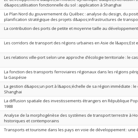
d&apos;utilisation fonctionnelle du sol : application à Shanghai
Le Plan Nord du gouvernement du Québec : analyse du design, du posit
planification stratégique des projets d&apos;infrastructures de transpo
La contribution des ports de petite et moyenne taille au développemen
Les corridors de transport des régions urbaines en Asie de l&apos;Est e
Les relations ville-port selon une approche d’écologie territoriale : le c
La fonction des transports ferroviaires régionaux dans les régions péri
la Gaspésie
La gestion d&apos;un port à l&apos;échelle de sa région immédiate : le 
Shanghai
La diffusion spatiale des investissements étrangers en République Popu
1988
Analyse de la morphogénèse des systèmes de transport terrestre à Ho
historiques et contemporains
Transports et tourisme dans les pays en voie de développement : une é