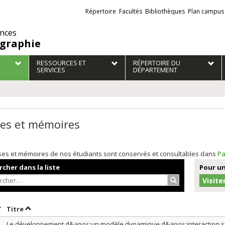
Liens
Répertoire
Facultés
Bibliothèques
Plan campus
externes
ences
graphie
RESSOURCES ET
RÉPERTOIRE DU
SERVICES
DÉPARTEMENT
es et mémoires
ses et mémoires de nos étudiants sont conservés et consultables dans
Pa
cher dans la liste
Pour un
Rechercher…
Visite
rier par date en ordre croissant
Trier par titre en ordre croissant
Titre
Le développement d&apos;un modèle dynamique d&apos;interaction sp