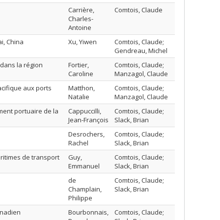
Carrière,
Comtois, Claude
Charles-
Antoine
i, China
Xu, Yiwen
Comtois, Claude;
Gendreau, Michel
dans la région
Fortier,
Comtois, Claude;
Caroline
Manzagol, Claude
acifique aux ports
Matthon,
Comtois, Claude;
Natalie
Manzagol, Claude
ent portuaire de la
Cappuccilli,
Comtois, Claude;
Jean-François
Slack, Brian
Desrochers,
Comtois, Claude;
Rachel
Slack, Brian
itimes de transport
Guy,
Comtois, Claude;
Emmanuel
Slack, Brian
de
Comtois, Claude;
Champlain,
Slack, Brian
Philippe
anadien
Bourbonnais,
Comtois, Claude;