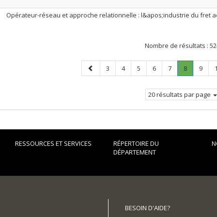
Opérateur-réseau et approche relationnelle : l&apos;industrie du fret
Nombre de résultats :
52
Page
Page
Page
Page
Page
Page
Page
.
Page
3
4
5
6
7
8
9
précédente
Page
courante.
20 résultats par page
RESSOURCES ET SERVICES
RÉPERTOIRE DU
N
DÉPARTEMENT
BESOIN D'AIDE?