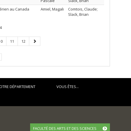
Pascale
Slack, Brian
 aérien au Canada
Amiel, Magali
Comtois, Claude;
Slack, Brian
4
Page
Page
Page
Page
10
11
12
suivante
OTRE DÉPARTEMENT
VOUS ÊTES...
FACULTÉ DES ARTS ET DES SCIENCES