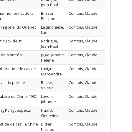
Jean-Paul
ionnement et de la
Brisson,
Comtois, Claude
rt
Philippe
t régional du Québec
Lagimonière,
Comtois, Claude
Luc
t du Sud-Est
Rodrigue,
Comtois, Claude
Jean-Paul
as de Montréal
Jugie, Jeanne-
Comtois, Claude
Hélène
phériques : le cas de
Lavigne,
Comtois, Claude
Marc-André
cas du port de
Bossé,
Comtois, Claude
Valérie
laire de Chine, 1982-
Lavoie,
Comtois, Claude
Johanne
ng Kong : aspects
Huard,
Comtois, Claude
Geneviève
tude de cas: la Chine
Didier,
Comtois, Claude
Nicolas