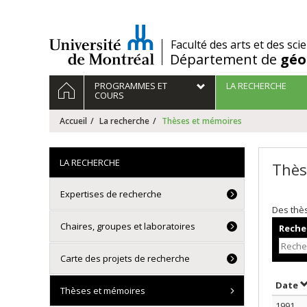
Passer
au
contenu
/
Faculté des arts et des sci
Département de
géo
Navigation
ACCUEIL
PROGRAMMES ET
LA RECHERCHE
principale
COURS
Accueil
La recherche
Thèses et mémoires
LA RECHERCHE
Thès
Expertises de recherche
Des thè
Chaires, groupes et laboratoires
Recher
Carte des projets de recherche
T
Date
Thèses et mémoires
1991