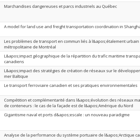
Marchandises dangereuses et parcs industriels au Québec
A model for land use and freight transportation coordination in Shangha
Les problèmes de transport en commun liés à l&apos;étalement urbain 
métropolitaine de Montréal
L&apos;impact géographique de la répartition du trafic maritime transp
canadiens
L&apos;impact des stratégies de création de réseaux sur le développem
mer Baltique
Le transport ferroviaire canadien et ses pratiques environnementales
Compétition et complémentarité dans l&apos;évolution des réseaux mar
de conteneurs : le cas de la façade est de l&apos;Amérique du Nord
Gigantisme naval et ports d&apos;escale : un nouveau paradigme
Analyse de la performance du système portuaire de l&apos;Arctique c