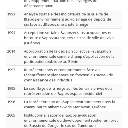
développement durable des stratégies de
décontamination
1993
Analyse spatiale des indicateurs de la qualité de
l&apos;environnement au voisinage de dépôts de
surface et d&apos;une chute à neige
1994
Acceptation sociale d&apos;écrans acoustiques en
bordure d&apos;autoroutes : le cas de Ville de Laval
(Québec)
2014
Appropriation de la décision collective : évaluation
environnementale comme champ d’application de la
participation publique au Bénin
1997
Représentations et comportements face au
réchauffement planétaire en fonction du niveau de
connaissance des individus
1995
Le soufflage de la neige sur les terrains privés et la
représentation de l&apos;espace résidentiel
1996
La représentation de l&apos;environnement dans la
communauté atikamekw de Manawan, Québec
2005
Institutionnalisation de l&apos;évaluation
environnementale du développement routier en forêt
du Bassin du Congo : le cas du Cameroun