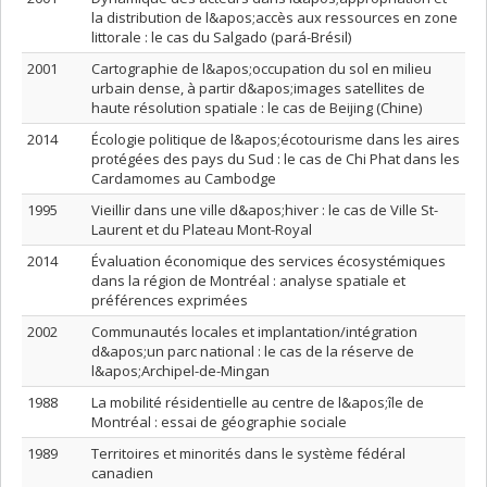
la distribution de l&apos;accès aux ressources en zone
littorale : le cas du Salgado (pará-Brésil)
2001
Cartographie de l&apos;occupation du sol en milieu
urbain dense, à partir d&apos;images satellites de
haute résolution spatiale : le cas de Beijing (Chine)
2014
Écologie politique de l&apos;écotourisme dans les aires
protégées des pays du Sud : le cas de Chi Phat dans les
Cardamomes au Cambodge
1995
Vieillir dans une ville d&apos;hiver : le cas de Ville St-
Laurent et du Plateau Mont-Royal
2014
Évaluation économique des services écosystémiques
dans la région de Montréal : analyse spatiale et
préférences exprimées
2002
Communautés locales et implantation/intégration
d&apos;un parc national : le cas de la réserve de
l&apos;Archipel-de-Mingan
1988
La mobilité résidentielle au centre de l&apos;île de
Montréal : essai de géographie sociale
1989
Territoires et minorités dans le système fédéral
canadien