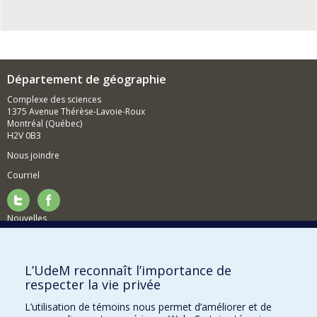
Département de géographie
Complexe des sciences
1375 Avenue Thérèse-Lavoie-Roux
Montréal (Québec)
H2V 0B3
Nous joindre
Courriel
Nouvelles
Activités
Comment soutenir le Département?
L’UdeM reconnaît l’importance de
respecter la vie privée
BESOIN D'AIDE?
L’utilisation de témoins nous permet d’améliorer et de
Plan du site