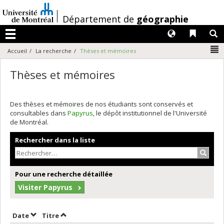
Passer
au
/
Département de
géographie
contenu
Langues
Liens 
R
Menu
N
Accueil
La recherche
Thèses et mémoires
Thèses et mémoires
Des thèses et mémoires de nos étudiants sont conservés et
consultables dans
Papyrus
, le dépôt institutionnel de l'Université
de Montréal.
Rechercher dans la liste
Recher
Pour une recherche détaillée
Visiter Papyrus
Trier par date en ordre croissant
Trier par titre en ordre croissant
Date
Titre