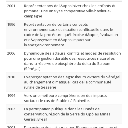
2001
Représentations de l&apos;hiver chez les enfants du
primaire : une analyse comparative ville-banlieue-
campagne
1996
Représentation de certains concepts
environnementaux et situation conflictuelle dans le
cadre de la procédure québécoise d&apos;évaluation
et d&apos;examen d&apos;impact sur
l&apos;environnement
2006
Dynamique des acteurs, conflits et modes de résolution
pour une gestion durable des ressources naturelles
dans la réserve de biosphère du delta du Saloum
(Sénégal)
2010
L&apos;adaptation des agriculteurs vivriers du Sénégal
au changement climatique : cas de la communauté
rurale de Sessène
1994
Vers une meilleure compréhension des impacts
sociaux : le cas de Stablex à Blainville.
2002
La participation publique dans les unités de
conservation, région de la Serra do Cipó au Minas
Gerais, Brésil
2001
Dynamique des acteurs dans l&apos;appropriation et