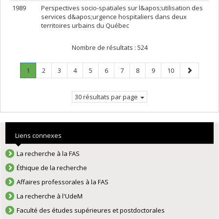
1989
Perspectives socio-spatiales sur l&apos;utilisation des
services d&apos;urgence hospitaliers dans deux
territoires urbains du Québec
Nombre de résultats :
524
Page
.
Page
Page
Page
Page
Page
Page
Page
Page
Page
Page
1
2
3
4
5
6
7
8
9
10
Page
suivante
courante.
30 résultats par page
Liens connexes
La recherche à la FAS
Éthique de la recherche
Affaires professorales à la FAS
La recherche à l'UdeM
Faculté des études supérieures et postdoctorales