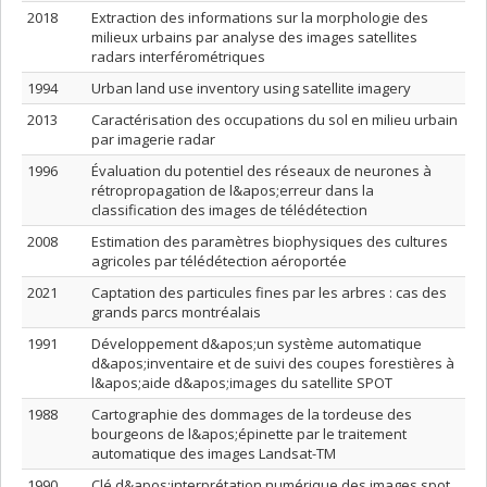
2018
Extraction des informations sur la morphologie des
milieux urbains par analyse des images satellites
radars interférométriques
1994
Urban land use inventory using satellite imagery
2013
Caractérisation des occupations du sol en milieu urbain
par imagerie radar
1996
Évaluation du potentiel des réseaux de neurones à
rétropropagation de l&apos;erreur dans la
classification des images de télédétection
2008
Estimation des paramètres biophysiques des cultures
agricoles par télédétection aéroportée
2021
Captation des particules fines par les arbres : cas des
grands parcs montréalais
1991
Développement d&apos;un système automatique
d&apos;inventaire et de suivi des coupes forestières à
l&apos;aide d&apos;images du satellite SPOT
1988
Cartographie des dommages de la tordeuse des
bourgeons de l&apos;épinette par le traitement
automatique des images Landsat-TM
1990
Clé d&apos;interprétation numérique des images spot