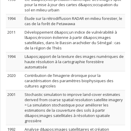
pour la mise à jour des cartes d&apos;occupation du
sol en milieu urbain
1994
Étude sur la rétrodiffusion RADAR en milieu forestier, le
cas de la forêt de Petawawa
2011
Développement d&apos;un indice de vulnérabilité à
l&apos;érosion éolienne à partir d&apos;images
satellitales, dans le Bassin arachidier du Sénégal : cas
de la région de Thiès
1994
L&apos;apport de la texture des images numériques de
haute résolution à la cartographie forestière
automatisée
2020
Contribution de l’imagerie dronique pour la
caractérisation des paramètres biophysiques des
cultures agricoles
2001
Stochastic simulation to improve land-cover estimates
derived from coarse spatial resolution satellite imagery
= La simulation stochastique pour améliorer les
estimations de la couverture des sols à partir
d&apos;images satellitales à résolution spatiale
grossière
1992
Analyse d&apos;images satellitaires et création