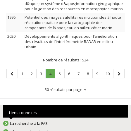
d&apos;un système d&apos;information géographique
pour la gestion des ressources en macrophytes marins
1996
Potentiel des images satellitaires multibandes à haute
résolution spatiale pour la cartographie des
composants de l&apos;eau en milieu côtier marin
2020
Développements algorithmiques pour l’amélioration
des résultats de l’interférométrie RADAR en milieu
urbain
Nombre de résultats :
524
Page
Page
Page
Page
Page
.
Page
Page
Page
Page
Page
Page
Page
1
2
3
4
5
6
7
8
9
10
précédente
Page
suivant
courante.
30 résultats par page
Liens connexes
La recherche à la FAS