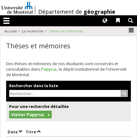
Passer
au
/
Département de
géographie
contenu
Langues
Liens 
R
Menu
N
Accueil
La recherche
Thèses et mémoires
Thèses et mémoires
Des thèses et mémoires de nos étudiants sont conservés et
consultables dans
Papyrus
, le dépôt institutionnel de l'Université
de Montréal.
Rechercher dans la liste
Recher
Pour une recherche détaillée
Visiter Papyrus
Trier par date en ordre croissant
Trier par titre en ordre croissant
Date
Titre