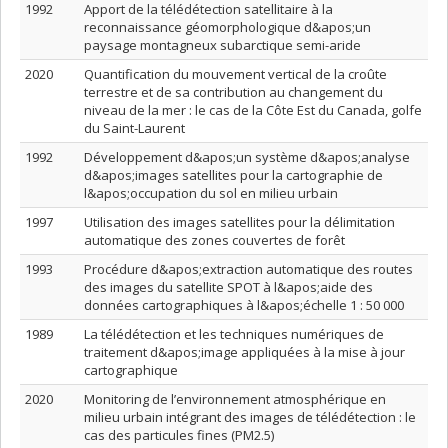
1992
Apport de la télédétection satellitaire à la
reconnaissance géomorphologique d&apos;un
paysage montagneux subarctique semi-aride
2020
Quantification du mouvement vertical de la croûte
terrestre et de sa contribution au changement du
niveau de la mer : le cas de la Côte Est du Canada, golfe
du Saint-Laurent
1992
Développement d&apos;un système d&apos;analyse
d&apos;images satellites pour la cartographie de
l&apos;occupation du sol en milieu urbain
1997
Utilisation des images satellites pour la délimitation
automatique des zones couvertes de forêt
1993
Procédure d&apos;extraction automatique des routes
des images du satellite SPOT à l&apos;aide des
données cartographiques à l&apos;échelle 1 : 50 000
1989
La télédétection et les techniques numériques de
traitement d&apos;image appliquées à la mise à jour
cartographique
2020
Monitoring de l’environnement atmosphérique en
milieu urbain intégrant des images de télédétection : le
cas des particules fines (PM2.5)