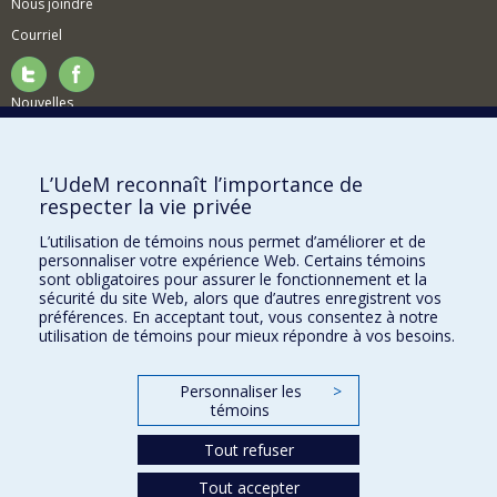
Nous joindre
Courriel
Nouvelles
Activités
Comment soutenir le Département?
L’UdeM reconnaît l’importance de
respecter la vie privée
BESOIN D'AIDE?
L’utilisation de témoins nous permet d’améliorer et de
Plan du site
personnaliser votre expérience Web. Certains témoins
Signaler une erreur
sont obligatoires pour assurer le fonctionnement et la
sécurité du site Web, alors que d’autres enregistrent vos
Accessibilité
préférences. En acceptant tout, vous consentez à notre
utilisation de témoins pour mieux répondre à vos besoins.
FACULTÉ DES ARTS ET DES SCIENCES
Nos départements et écoles
Personnaliser les
>
témoins
Nos centres d'études
Tout refuser
Nos programmes et cours
Tout accepter