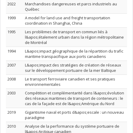
2022
Marchandises dangereuses et parcs industriels au
Québec
1999
A model for land use and freight transportation
coordination in Shanghai, China
1995
Les problèmes de transport en commun liés à
l&apos;étalement urbain dans la région métropolitaine
de Montréal
1994
L&apos;impact géographique de la répartition du trafic
maritime transpacifique aux ports canadiens
2007
L&apos;impact des stratégies de création de réseaux
sur le développement portuaire de la mer Baltique
2008
Le transport ferroviaire canadien et ses pratiques
environnementales
2003
Compétition et complémentarité dans l&apos;évolution
des réseaux maritimes de transport de conteneurs : le
cas de la façade est de l&apos;Amérique du Nord
2019
Gigantisme naval et ports d&apos;escale : un nouveau
paradigme
2010
Analyse de la performance du système portuaire de
l&apos;Arctique canadien