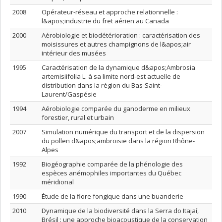
2008
Opérateur-réseau et approche relationnelle :
l&apos;industrie du fret aérien au Canada
2000
Aérobiologie et biodétérioration : caractérisation des
moisissures et autres champignons de l&apos;air
intérieur des musées
1995
Caractérisation de la dynamique d&apos;Ambrosia
artemisiifolia L. à sa limite nord-est actuelle de
distribution dans la région du Bas-Saint-
Laurent/Gaspésie
1994
Aérobiologie comparée du ganoderme en milieux
forestier, rural et urbain
2007
Simulation numérique du transport et de la dispersion
du pollen d&apos;ambroisie dans la région Rhône-
Alpes
1992
Biogéographie comparée de la phénologie des
espèces anémophiles importantes du Québec
méridional
1990
Étude de la flore fongique dans une buanderie
2010
Dynamique de la biodiversité dans la Serra do Itajaí,
Brésil : une approche bioacoustique de la conservation