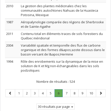
2010
La gestion des plantes médicinales chez les
communautés autochtones Nahuas de la Huasteca
Potosina, Mexique
1987
Aéropalynologie comparée des régions de Sherbrooke
et de Sainte-Agathe
2011
Contenu total en éléments traces de sols forestiers du
Québec méridional
2004
Variabilité spatiale et temporelle des flux de carbone
organique et des formes d&apos;azote dissous dans le
bassin versant de l&apos;Hermine
1994
Rôle des enrobements sur la dynamique de la mise en
solution de K et Mg non-échangeables dans les sols
podzoliques
Nombre de résultats :
524
Page
Page
Page
Page
Page
Page
Page
.
Page
Page
Page
Page
Page
1
2
3
4
5
6
7
8
9
10
précédente
Page
suivant
courante.
30 résultats par page