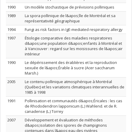
1990
Un modèle stochastique de prévisions polliniques
1989
La spora pollinique de l&apos;île de Montréal et sa
représentativité géographique
1994
Fungi as risk factors in IgE-mediated respiratory allergy
1997
Étiologie comparative des maladies respiratoires
d&apos;une population d&apos;enfants à Montréal et
à Vancouver : regard sur les moisissures de l&apos;air
intérieur
1990
Le dépérissement des érablières et la reproduction
sexuée de l&apos;Érable à sucre (Acer saccharum
Marsh.)
2005
Le contenu pollinique atmosphérique à Montréal
(Québec) et les variations climatiques interannuelles de
1985 à 1998
1991
Pollinisation et communautés d&apos;Éricales : les cas
de Rhododendron lapponicum (L.) Wahlend. et de R.
canadense (L.) Torrey
2007
Développement et évaluation de méthodes
d&apos;isolation des spores de champignons
contenues dans l&apos;eau des rivières