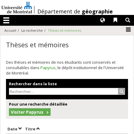
Passer
au
/
Département de
géographie
contenu
Langues
Liens 
R
Menu
N
Accueil
La recherche
Thèses et mémoires
Thèses et mémoires
Des thèses et mémoires de nos étudiants sont conservés et
consultables dans
Papyrus
, le dépôt institutionnel de l'Université
de Montréal.
Rechercher dans la liste
Recher
Pour une recherche détaillée
Visiter Papyrus
Trier par date en ordre croissant
Trier par titre en ordre croissant
Date
Titre