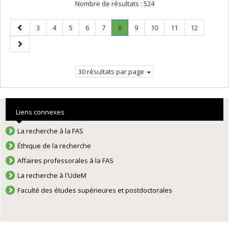
Nombre de résultats :
524
Page
Page
Page
Page
Page
Page
Page
.
Page
Page
Page
Page
3
4
5
6
7
8
9
10
11
12
précédente
Page
Page
courante.
suivante
30 résultats par page
Liens connexes
La recherche à la FAS
Éthique de la recherche
Affaires professorales à la FAS
La recherche à l'UdeM
Faculté des études supérieures et postdoctorales