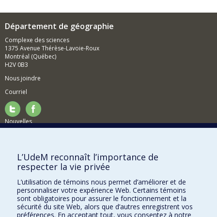
Département de géographie
Complexe des sciences
1375 Avenue Thérèse-Lavoie-Roux
Montréal (Québec)
H2V 0B3
Nous joindre
Courriel
Nouvelles
Activités
Comment soutenir le Département?
L’UdeM reconnaît l’importance de
respecter la vie privée
BESOIN D'AIDE?
L’utilisation de témoins nous permet d’améliorer et de
Plan du site
personnaliser votre expérience Web. Certains témoins
Signaler une erreur
sont obligatoires pour assurer le fonctionnement et la
sécurité du site Web, alors que d’autres enregistrent vos
Accessibilité
préférences. En acceptant tout, vous consentez à notre