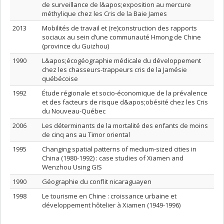
de surveillance de l&apos;exposition au mercure
méthylique chez les Cris de la Baie James
2013
Mobilités de travail et (re)construction des rapports
sociaux au sein d’une communauté Hmong de Chine
(province du Guizhou)
1990
L&apos;écogéographie médicale du développement
chez les chasseurs-trappeurs cris de la Jamésie
québécoise
1992
Étude régionale et socio-économique de la prévalence
et des facteurs de risque d&apos;obésité chez les Cris
du Nouveau-Québec
2006
Les déterminants de la mortalité des enfants de moins
de cinq ans au Timor oriental
1995
Changing spatial patterns of medium-sized cities in
China (1980-1992) : case studies of Xiamen and
Wenzhou Using GIS
1990
Géographie du conflit nicaraguayen
1998
Le tourisme en Chine : croissance urbaine et
développement hôtelier à Xiamen (1949-1996)