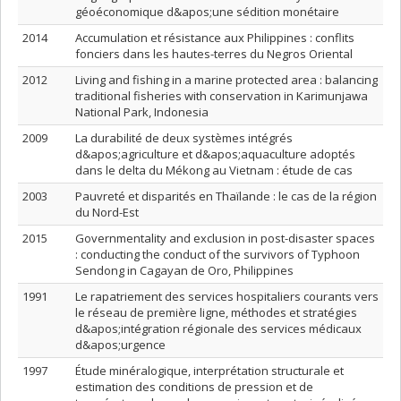
géoéconomique d&apos;une sédition monétaire
2014
Accumulation et résistance aux Philippines : conflits
fonciers dans les hautes-terres du Negros Oriental
2012
Living and fishing in a marine protected area : balancing
traditional fisheries with conservation in Karimunjawa
National Park, Indonesia
2009
La durabilité de deux systèmes intégrés
d&apos;agriculture et d&apos;aquaculture adoptés
dans le delta du Mékong au Vietnam : étude de cas
2003
Pauvreté et disparités en Thaïlande : le cas de la région
du Nord-Est
2015
Governmentality and exclusion in post-disaster spaces
: conducting the conduct of the survivors of Typhoon
Sendong in Cagayan de Oro, Philippines
1991
Le rapatriement des services hospitaliers courants vers
le réseau de première ligne, méthodes et stratégies
d&apos;intégration régionale des services médicaux
d&apos;urgence
1997
Étude minéralogique, interprétation structurale et
estimation des conditions de pression et de