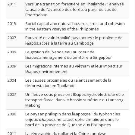
2011
Vers une transition forestière en Thaïlande? : analyse
causale de l’avancée des forêts à partir du cas de
Phetchabun
2015
Social capital and natural hazards : trust and cohesion
in the eastern visayas of the Philippines
2007
Pauvreté et vulnérabilité paysannes : le problème de
l&apos;accès à la terre au Cambodge
2009
La gestion de l&apos;eau au coeur de
l&apos;aménagement du territoire à Singapour
2009
Les migrations internes au Viêtnam et leur impact sur
l&apos;environnement
2004
Les causes proximales du ralentissement de la
déforestation en Thaïlande
2007
Un fleuve sous pression : l&apos;hydroélectricité et le
transport fluvial dans le bassin supérieur du Lancang-
Mékong
2006
Le paysan philippin dans l&apos;oeil du typhon : les
enjeux d&apos;une catastrophe climatique dans le
nord de la province de Quezon aux Philippines
2011
La géographie du dollar et la Chine : analyse