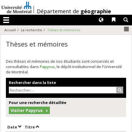
Passer
au
/
Département de
géographie
contenu
Langues
Liens 
R
Menu
N
Accueil
La recherche
Thèses et mémoires
Thèses et mémoires
Des thèses et mémoires de nos étudiants sont conservés et
consultables dans
Papyrus
, le dépôt institutionnel de l'Université
de Montréal.
Rechercher dans la liste
Recher
Pour une recherche détaillée
Visiter Papyrus
Trier par date en ordre croissant
Trier par titre en ordre croissant
Date
Titre