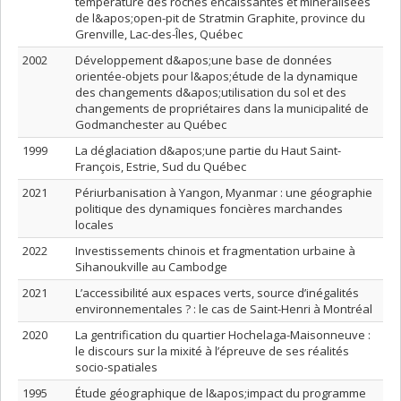
température des roches encaissantes et minéralisées
de l&apos;open-pit de Stratmin Graphite, province du
Grenville, Lac-des-Îles, Québec
2002
Développement d&apos;une base de données
orientée-objets pour l&apos;étude de la dynamique
des changements d&apos;utilisation du sol et des
changements de propriétaires dans la municipalité de
Godmanchester au Québec
1999
La déglaciation d&apos;une partie du Haut Saint-
François, Estrie, Sud du Québec
2021
Périurbanisation à Yangon, Myanmar : une géographie
politique des dynamiques foncières marchandes
locales
2022
Investissements chinois et fragmentation urbaine à
Sihanoukville au Cambodge
2021
L’accessibilité aux espaces verts, source d’inégalités
environnementales ? : le cas de Saint-Henri à Montréal
2020
La gentrification du quartier Hochelaga-Maisonneuve :
le discours sur la mixité à l’épreuve de ses réalités
socio-spatiales
1995
Étude géographique de l&apos;impact du programme