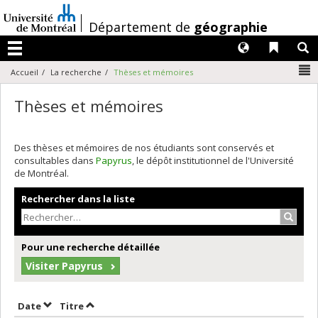
Passer
au
/
Département de
géographie
contenu
Langues
Liens 
R
Menu
N
Accueil
La recherche
Thèses et mémoires
Thèses et mémoires
Des thèses et mémoires de nos étudiants sont conservés et
consultables dans
Papyrus
, le dépôt institutionnel de l'Université
de Montréal.
Rechercher dans la liste
Recher
Pour une recherche détaillée
Visiter Papyrus
Trier par date en ordre croissant
Trier par titre en ordre croissant
Date
Titre