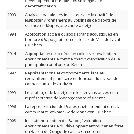
développement durable des stratégies de
décontamination
1993
Analyse spatiale des indicateurs de la qualité de
l&apos;environnement au voisinage de dépôts de
surface et d&apos;une chute à neige
1994
Acceptation sociale d&apos;écrans acoustiques en
bordure d&apos;autoroutes : le cas de Ville de Laval
(Québec)
2014
Appropriation de la décision collective : évaluation
environnementale comme champ d’application de la
participation publique au Bénin
1997
Représentations et comportements face au
réchauffement planétaire en fonction du niveau de
connaissance des individus
1995
Le soufflage de la neige sur les terrains privés et la
représentation de l&apos;espace résidentiel
1996
La représentation de l&apos;environnement dans la
communauté atikamekw de Manawan, Québec
2005
Institutionnalisation de l&apos;évaluation
environnementale du développement routier en forêt
du Bassin du Congo : le cas du Cameroun