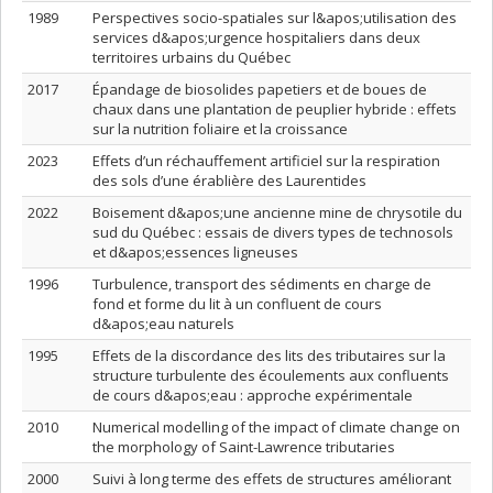
1989
Perspectives socio-spatiales sur l&apos;utilisation des
services d&apos;urgence hospitaliers dans deux
territoires urbains du Québec
2017
Épandage de biosolides papetiers et de boues de
chaux dans une plantation de peuplier hybride : effets
sur la nutrition foliaire et la croissance
2023
Effets d’un réchauffement artificiel sur la respiration
des sols d’une érablière des Laurentides
2022
Boisement d&apos;une ancienne mine de chrysotile du
sud du Québec : essais de divers types de technosols
et d&apos;essences ligneuses
1996
Turbulence, transport des sédiments en charge de
fond et forme du lit à un confluent de cours
d&apos;eau naturels
1995
Effets de la discordance des lits des tributaires sur la
structure turbulente des écoulements aux confluents
de cours d&apos;eau : approche expérimentale
2010
Numerical modelling of the impact of climate change on
the morphology of Saint-Lawrence tributaries
2000
Suivi à long terme des effets de structures améliorant