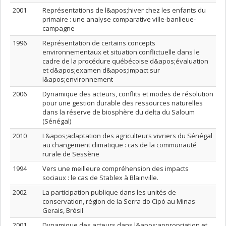
2001
Représentations de l&apos;hiver chez les enfants du
primaire : une analyse comparative ville-banlieue-
campagne
1996
Représentation de certains concepts
environnementaux et situation conflictuelle dans le
cadre de la procédure québécoise d&apos;évaluation
et d&apos;examen d&apos;impact sur
l&apos;environnement
2006
Dynamique des acteurs, conflits et modes de résolution
pour une gestion durable des ressources naturelles
dans la réserve de biosphère du delta du Saloum
(Sénégal)
2010
L&apos;adaptation des agriculteurs vivriers du Sénégal
au changement climatique : cas de la communauté
rurale de Sessène
1994
Vers une meilleure compréhension des impacts
sociaux : le cas de Stablex à Blainville.
2002
La participation publique dans les unités de
conservation, région de la Serra do Cipó au Minas
Gerais, Brésil
2001
Dynamique des acteurs dans l&apos;appropriation et