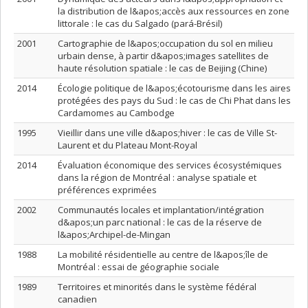
la distribution de l&apos;accès aux ressources en zone
littorale : le cas du Salgado (pará-Brésil)
2001
Cartographie de l&apos;occupation du sol en milieu
urbain dense, à partir d&apos;images satellites de
haute résolution spatiale : le cas de Beijing (Chine)
2014
Écologie politique de l&apos;écotourisme dans les aires
protégées des pays du Sud : le cas de Chi Phat dans les
Cardamomes au Cambodge
1995
Vieillir dans une ville d&apos;hiver : le cas de Ville St-
Laurent et du Plateau Mont-Royal
2014
Évaluation économique des services écosystémiques
dans la région de Montréal : analyse spatiale et
préférences exprimées
2002
Communautés locales et implantation/intégration
d&apos;un parc national : le cas de la réserve de
l&apos;Archipel-de-Mingan
1988
La mobilité résidentielle au centre de l&apos;île de
Montréal : essai de géographie sociale
1989
Territoires et minorités dans le système fédéral
canadien