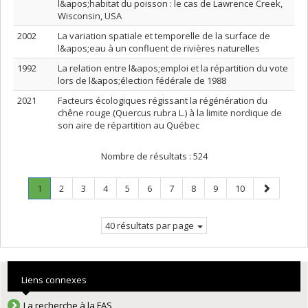
l&apos;habitat du poisson : le cas de Lawrence Creek,
Wisconsin, USA
2002
La variation spatiale et temporelle de la surface de
l&apos;eau à un confluent de rivières naturelles
1992
La relation entre l&apos;emploi et la répartition du vote
lors de l&apos;élection fédérale de 1988
2021
Facteurs écologiques régissant la régénération du
chêne rouge (Quercus rubra L.) à la limite nordique de
son aire de répartition au Québec
Nombre de résultats :
524
Page
.
Page
Page
Page
Page
Page
Page
Page
Page
Page
Page
1
2
3
4
5
6
7
8
9
10
Page
suivante
courante.
40 résultats par page
Liens connexes
La recherche à la FAS