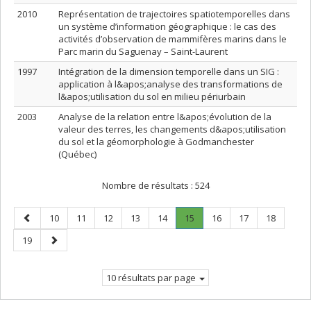
2010
Représentation de trajectoires spatiotemporelles dans
un système d’information géographique : le cas des
activités d’observation de mammifères marins dans le
Parc marin du Saguenay – Saint-Laurent
1997
Intégration de la dimension temporelle dans un SIG :
application à l&apos;analyse des transformations de
l&apos;utilisation du sol en milieu périurbain
2003
Analyse de la relation entre l&apos;évolution de la
valeur des terres, les changements d&apos;utilisation
du sol et la géomorphologie à Godmanchester
(Québec)
Nombre de résultats :
524
Page
Page
Page
Page
Page
Page
Page
.
Page
Page
Page
10
11
12
13
14
15
16
17
18
précédente
Page
Page
Page
19
courante.
suivante
10 résultats par page