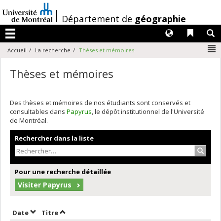
Passer
au
/
Département de
géographie
contenu
Langues
Liens 
R
Menu
N
Accueil
La recherche
Thèses et mémoires
Thèses et mémoires
Des thèses et mémoires de nos étudiants sont conservés et
consultables dans
Papyrus
, le dépôt institutionnel de l'Université
de Montréal.
Rechercher dans la liste
Recher
Pour une recherche détaillée
Visiter Papyrus
Trier par date en ordre décroissant
Trier par titre en ordre décroissant
Date
Titre