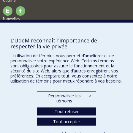
Courriel
Nouvelles
Activités
Comment soutenir le Département?
L’UdeM reconnaît l’importance de
respecter la vie privée
BESOIN D'AIDE?
L’utilisation de témoins nous permet d’améliorer et de
Plan du site
personnaliser votre expérience Web. Certains témoins
Signaler une erreur
sont obligatoires pour assurer le fonctionnement et la
sécurité du site Web, alors que d’autres enregistrent vos
Accessibilité
préférences. En acceptant tout, vous consentez à notre
utilisation de témoins pour mieux répondre à vos besoins.
FACULTÉ DES ARTS ET DES SCIENCES
Nos départements et écoles
Personnaliser les
>
témoins
Nos centres d'études
Tout refuser
Nos programmes et cours
Tout accepter
Confidentialité