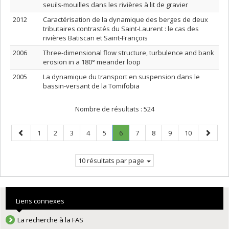
seuils-mouilles dans les rivières à lit de gravier
2012
Caractérisation de la dynamique des berges de deux
tributaires contrastés du Saint-Laurent : le cas des
rivières Batiscan et Saint-François
2006
Three-dimensional flow structure, turbulence and bank
erosion in a 180° meander loop
2005
La dynamique du transport en suspension dans le
bassin-versant de la Tomifobia
Nombre de résultats :
524
Page
Page
Page
Page
Page
Page
Page
.
Page
Page
Page
Page
Page
1
2
3
4
5
6
7
8
9
10
précédente
Page
suivant
courante.
10 résultats par page
Liens connexes
La recherche à la FAS