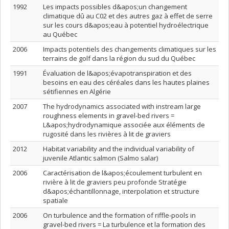
1992
Les impacts possibles d&apos;un changement
climatique dû au C02 et des autres gaz à effet de serre
sur les cours d&apos;eau à potentiel hydroélectrique
au Québec
2006
Impacts potentiels des changements climatiques sur les
terrains de golf dans la région du sud du Québec
1991
Évaluation de l&apos;évapotranspiration et des
besoins en eau des céréales dans les hautes plaines
sétifiennes en Algérie
2007
The hydrodynamics associated with instream large
roughness elements in gravel-bed rivers =
L&apos;hydrodynamique associée aux éléments de
rugosité dans les rivières à lit de graviers
2012
Habitat variability and the individual variability of
juvenile Atlantic salmon (Salmo salar)
2006
Caractérisation de l&apos;écoulement turbulent en
rivière à lit de graviers peu profonde Stratégie
d&apos;échantillonnage, interpolation et structure
spatiale
2006
On turbulence and the formation of riffle-pools in
gravel-bed rivers = La turbulence et la formation des