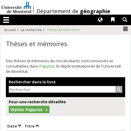
Passer
au
/
Département de
géographie
contenu
Langues
Liens 
R
Menu
N
Accueil
La recherche
Thèses et mémoires
Thèses et mémoires
Des thèses et mémoires de nos étudiants sont conservés et
consultables dans
Papyrus
, le dépôt institutionnel de l'Université
de Montréal.
Rechercher dans la liste
Recher
Pour une recherche détaillée
Visiter Papyrus
Trier par date en ordre décroissant
Trier par titre en ordre décroissant
Date
Titre