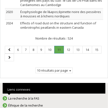
protégées des pays du Sud : le cas de Chi Phat dans les
Cardamomes au Cambodge
2020
Écophysiologie de l&apos;épinette noire des pessières
à mousses et à lichens nordiques
2024
Effects of road dust on the structure and function of
ombrotrophic peatlands in eastern Canada
Nombre de résultats :
524
Page
Page
Page
Page
Page
Page
Page
.
Page
Page
Page
Page
6
7
8
9
10
11
12
13
14
15
précédente
Page
Page
courante.
suivante
10 résultats par page
Liens connexes
La recherche à la FAS
Éthique de la recherche