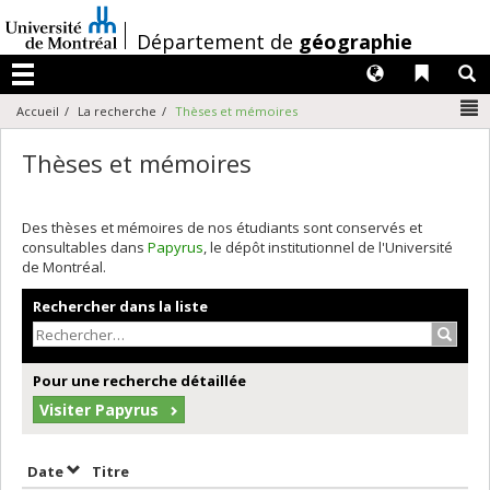
Passer
au
/
Département de
géographie
contenu
Langues
Liens 
R
Menu
N
Accueil
La recherche
Thèses et mémoires
Thèses et mémoires
Des thèses et mémoires de nos étudiants sont conservés et
consultables dans
Papyrus
, le dépôt institutionnel de l'Université
de Montréal.
Rechercher dans la liste
Recher
Pour une recherche détaillée
Visiter Papyrus
Trier par date en ordre croissant
Trier par titre en ordre croissant
Date
Titre