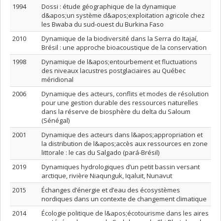
1994
Dossi : étude géographique de la dynamique
d&apos;un système d&apos;exploitation agricole chez
les Bwaba du sud-ouest du Burkina Faso
2010
Dynamique de la biodiversité dans la Serra do Itajaí,
Brésil : une approche bioacoustique de la conservation
1998
Dynamique de l&apos;entourbement et fluctuations
des niveaux lacustres postglaciaires au Québec
méridional
2006
Dynamique des acteurs, conflits et modes de résolution
pour une gestion durable des ressources naturelles
dans la réserve de biosphère du delta du Saloum
(Sénégal)
2001
Dynamique des acteurs dans l&apos;appropriation et
la distribution de l&apos;accès aux ressources en zone
littorale : le cas du Salgado (pará-Brésil)
2019
Dynamiques hydrologiques d’un petit bassin versant
arctique, rivière Niaqunguk, Iqaluit, Nunavut
2015
Échanges d’énergie et d’eau des écosystèmes
nordiques dans un contexte de changement climatique
2014
Écologie politique de l&apos;écotourisme dans les aires