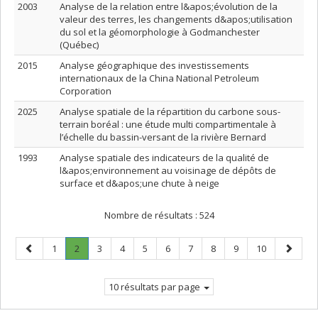
2003
Analyse de la relation entre l&apos;évolution de la
valeur des terres, les changements d&apos;utilisation
du sol et la géomorphologie à Godmanchester
(Québec)
2015
Analyse géographique des investissements
internationaux de la China National Petroleum
Corporation
2025
Analyse spatiale de la répartition du carbone sous-
terrain boréal : une étude multi compartimentale à
l’échelle du bassin-versant de la rivière Bernard
1993
Analyse spatiale des indicateurs de la qualité de
l&apos;environnement au voisinage de dépôts de
surface et d&apos;une chute à neige
Nombre de résultats :
524
Page
Page
Page
.
Page
Page
Page
Page
Page
Page
Page
Page
Page
1
2
3
4
5
6
7
8
9
10
précédente
Page
suivant
courante.
10 résultats par page