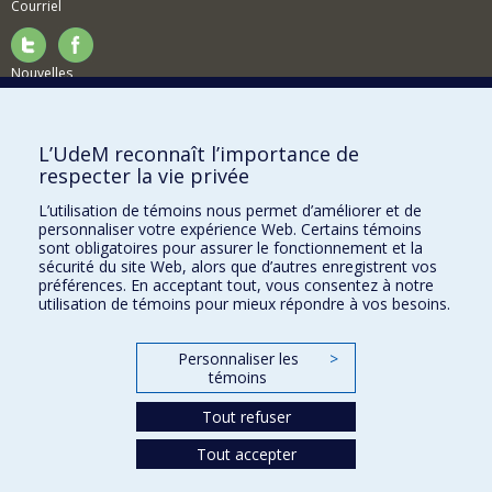
Courriel
Nouvelles
Activités
Comment soutenir le Département?
L’UdeM reconnaît l’importance de
respecter la vie privée
BESOIN D'AIDE?
L’utilisation de témoins nous permet d’améliorer et de
Plan du site
personnaliser votre expérience Web. Certains témoins
Signaler une erreur
sont obligatoires pour assurer le fonctionnement et la
sécurité du site Web, alors que d’autres enregistrent vos
Accessibilité
préférences. En acceptant tout, vous consentez à notre
utilisation de témoins pour mieux répondre à vos besoins.
FACULTÉ DES ARTS ET DES SCIENCES
Nos départements et écoles
Personnaliser les
>
témoins
Nos centres d'études
Tout refuser
Nos programmes et cours
Tout accepter
Confidentialité