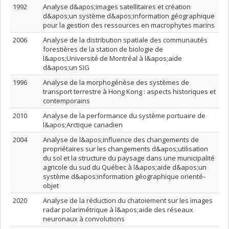
1992
Analyse d&apos;images satellitaires et création
d&apos;un système d&apos;information géographique
pour la gestion des ressources en macrophytes marins
2006
Analyse de la distribution spatiale des communautés
forestières de la station de biologie de
l&apos;Université de Montréal à l&apos;aide
d&apos;un SIG
1996
Analyse de la morphogénèse des systèmes de
transport terrestre à Hong Kong : aspects historiques et
contemporains
2010
Analyse de la performance du système portuaire de
l&apos;Arctique canadien
2004
Analyse de l&apos;influence des changements de
propriétaires sur les changements d&apos;utilisation
du sol et la structure du paysage dans une municipalité
agricole du sud du Québec à l&apos;aide d&apos;un
système d&apos;information géographique orienté-
objet
2020
Analyse de la réduction du chatoiement sur les images
radar polarimétrique à l&apos;aide des réseaux
neuronaux à convolutions