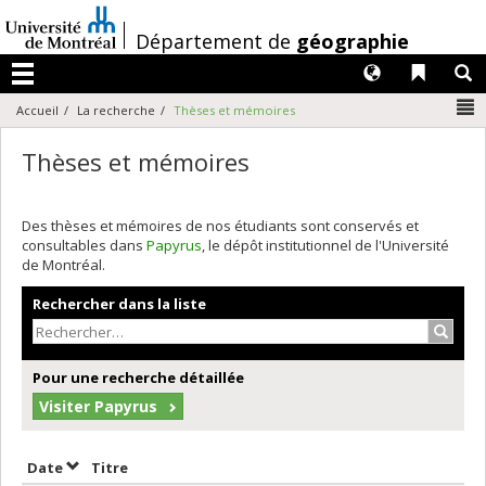
Passer
au
/
Département de
géographie
contenu
Langues
Liens 
R
Menu
N
Accueil
La recherche
Thèses et mémoires
Thèses et mémoires
Des thèses et mémoires de nos étudiants sont conservés et
consultables dans
Papyrus
, le dépôt institutionnel de l'Université
de Montréal.
Rechercher dans la liste
Recher
Pour une recherche détaillée
Visiter Papyrus
Trier par date en ordre croissant
Trier par titre en ordre croissant
Date
Titre