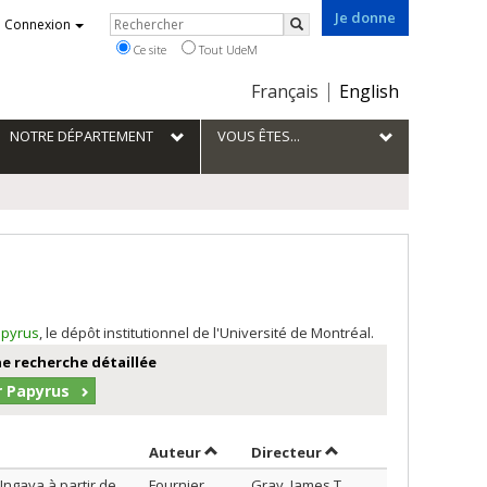
Je donne
Rechercher
Connexion
Rechercher
Ce site
Tout UdeM
Choix
Français
English
de
la
NOTRE DÉPARTEMENT
VOUS ÊTES...
langue
pyrus
, le dépôt institutionnel de l'Université de Montréal.
e recherche détaillée
r Papyrus
Trier par auteur en ordre croissant
par contributeur en o
Auteur
Directeur
ngava à partir de
Fournier,
Gray, James T.