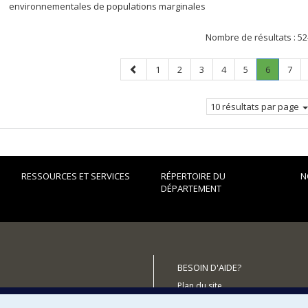
environnementales de populations marginales
Nombre de résultats :
52
Page
Page
Page
Page
Page
Page
Page
.
Page
1
2
3
4
5
6
7
précédente
Page
courante
10 résultats par page
RESSOURCES ET SERVICES
RÉPERTOIRE DU
N
DÉPARTEMENT
BESOIN D'AIDE?
Plan du site
utenir le Département?
Signaler une erreur