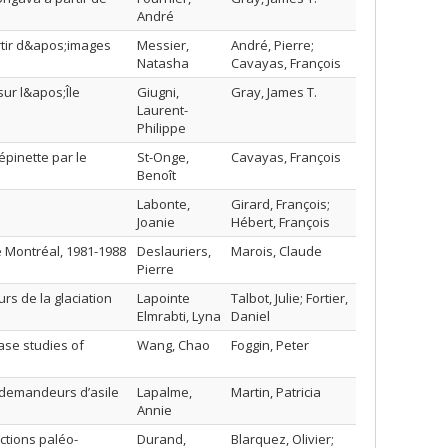
André
rtir d&apos;images
Messier,
André, Pierre;
Natasha
Cavayas, François
sur l&apos;Île
Giugni,
Gray, James T.
Laurent-
Philippe
pinette par le
St-Onge,
Cavayas, François
Benoît
Labonte,
Girard, François;
Joanie
Hébert, François
e Montréal, 1981-1988
Deslauriers,
Marois, Claude
Pierre
rs de la glaciation
Lapointe
Talbot, Julie; Fortier,
Elmrabti, Lyna
Daniel
case studies of
Wang, Chao
Foggin, Peter
t demandeurs d’asile
Lapalme,
Martin, Patricia
Annie
ctions paléo-
Durand,
Blarquez, Olivier;