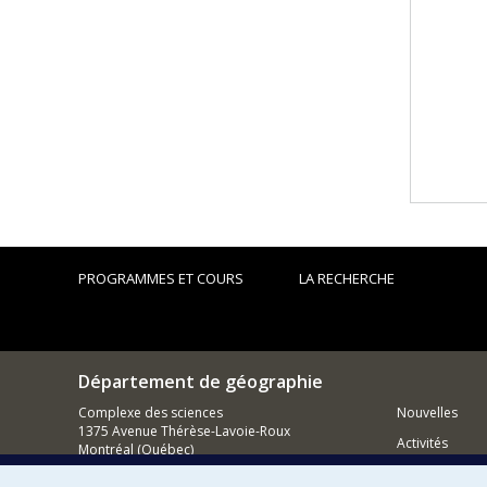
PROGRAMMES ET COURS
LA RECHERCHE
Département de géographie
Complexe des sciences
Nouvelles
1375 Avenue Thérèse-Lavoie-Roux
Activités
Montréal (Québec)
H2V 0B3
Comment so