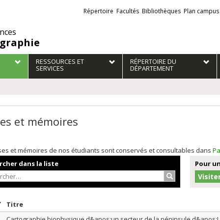
Liens
Répertoire
Facultés
Bibliothèques
Plan campus
externes
ences
graphie
RESSOURCES ET
RÉPERTOIRE DU
SERVICES
DÉPARTEMENT
es et mémoires
ses et mémoires de nos étudiants sont conservés et consultables dans
Pa
cher dans la liste
Pour un
Rechercher…
Visite
rier par date en ordre croissant
Trier par titre en ordre croissant
Titre
Cartographie biophysique d&apos;un secteur de la péninsule d&apos;U