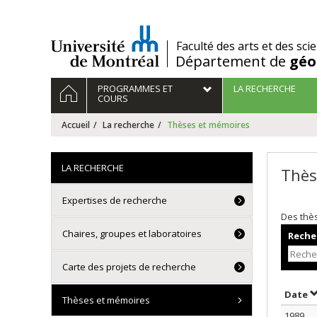
Passer
au
contenu
/
Faculté des arts et des sci
Département de
géo
Navigation
ACCUEIL
PROGRAMMES ET
LA RECHERCHE
principale
COURS
Accueil
La recherche
Thèses et mémoires
LA RECHERCHE
Thès
Expertises de recherche
Des thè
Chaires, groupes et laboratoires
Recher
Carte des projets de recherche
T
Date
Thèses et mémoires
1989