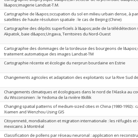
l&apos;imagerie Landsat-T.M.
Cartographie de l&apos;occupation du sol en milieu urbain dense, à pa
satellites de haute résolution spatiale : le cas de Beijing (Chine)
Cartographie des dépôts superficiels à l&apos;aide de la télédétection 
Akpatok, baie d&apos;Ungava, Territoires du Nord-Ouest
Cartographie des dommages de la tordeuse des bourgeons de l&apos;é
traitement automatique des images Landsat-TM
Cartographie récente et écologie du nerprun bourdaine en Estrie
Changements agricoles et adaptation des exploitants sur la Rive Sud d
Changements climatiques et écologiques dans le nord de l’Alaska au cou
du Wisconsinien : le Yedoma de la rivière Itkillik
Changing spatial patterns of medium-sized cities in China (1980-1992) : 
Xiamen and Wenzhou Using GIS
Citoyenneté, mondialisation et migration internationale : les réfugiés e
mexicains à Montréal
Classification de pollens par réseau neuronal : application en reconstru