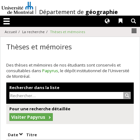
Passer
au
/
Département de
géographie
contenu
Langues
Liens 
R
Menu
N
Accueil
La recherche
Thèses et mémoires
Thèses et mémoires
Des thèses et mémoires de nos étudiants sont conservés et
consultables dans
Papyrus
, le dépôt institutionnel de l'Université
de Montréal.
Rechercher dans la liste
Recher
Pour une recherche détaillée
Visiter Papyrus
Trier par date en ordre croissant
Trier par titre en ordre croissant
Date
Titre