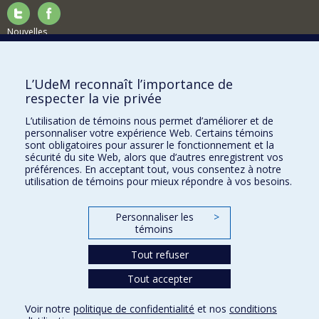
Nouvelles
Activités
Comment soutenir le Département?
L’UdeM reconnaît l’importance de
respecter la vie privée
BESOIN D'AIDE?
L’utilisation de témoins nous permet d’améliorer et de
Plan du site
personnaliser votre expérience Web. Certains témoins
Signaler une erreur
sont obligatoires pour assurer le fonctionnement et la
sécurité du site Web, alors que d’autres enregistrent vos
Accessibilité
préférences. En acceptant tout, vous consentez à notre
utilisation de témoins pour mieux répondre à vos besoins.
FACULTÉ DES ARTS ET DES SCIENCES
Nos départements et écoles
Personnaliser les
>
témoins
Nos centres d'études
Tout refuser
Nos programmes et cours
Tout accepter
Confidentialité
Voir notre
politique de confidentialité
et nos
conditions
Conditions d’utilisation