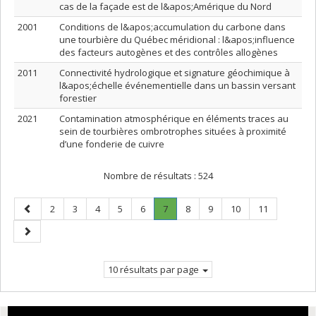
cas de la façade est de l&apos;Amérique du Nord
2001
Conditions de l&apos;accumulation du carbone dans
une tourbière du Québec méridional : l&apos;influence
des facteurs autogènes et des contrôles allogènes
2011
Connectivité hydrologique et signature géochimique à
l&apos;échelle événementielle dans un bassin versant
forestier
2021
Contamination atmosphérique en éléments traces au
sein de tourbières ombrotrophes situées à proximité
d’une fonderie de cuivre
Nombre de résultats :
524
Page
Page
Page
Page
Page
Page
Page
.
Page
Page
Page
Page
2
3
4
5
6
7
8
9
10
11
précédente
Page
Page
courante.
suivante
10 résultats par page