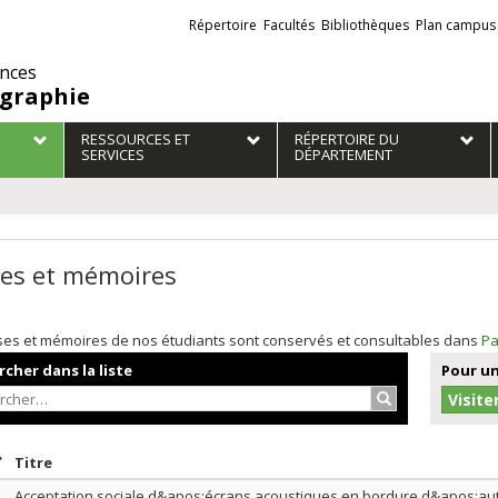
Liens
Répertoire
Facultés
Bibliothèques
Plan campus
externes
ences
graphie
RESSOURCES ET
RÉPERTOIRE DU
SERVICES
DÉPARTEMENT
es et mémoires
ses et mémoires de nos étudiants sont conservés et consultables dans
Pa
cher dans la liste
Pour un
Rechercher…
Visite
rier par date en ordre croissant
Trier par titre en ordre croissant
Titre
Acceptation sociale d&apos;écrans acoustiques en bordure d&apos;auto