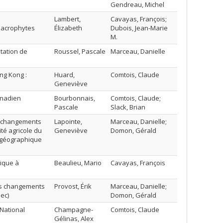
Gendreau, Michel
Lambert,
Cavayas, François;
macrophytes
Élizabeth
Dubois, Jean-Marie
M.
tation de
Roussel, Pascale
Marceau, Danielle
G
ng Kong :
Huard,
Comtois, Claude
Geneviève
anadien
Bourbonnais,
Comtois, Claude;
Pascale
Slack, Brian
s changements
Lapointe,
Marceau, Danielle;
té agricole du
Geneviève
Domon, Gérald
 géographique
rique à
Beaulieu, Mario
Cavayas, François
les changements
Provost, Érik
Marceau, Danielle;
ec)
Domon, Gérald
National
Champagne-
Comtois, Claude
Gélinas, Alex