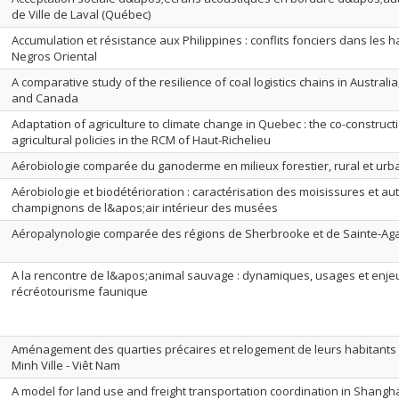
de Ville de Laval (Québec)
Accumulation et résistance aux Philippines : conflits fonciers dans les 
Negros Oriental
A comparative study of the resilience of coal logistics chains in Australia
and Canada
Adaptation of agriculture to climate change in Quebec : the co-construct
agricultural policies in the RCM of Haut-Richelieu
Aérobiologie comparée du ganoderme en milieux forestier, rural et urb
Aérobiologie et biodétérioration : caractérisation des moisissures et au
champignons de l&apos;air intérieur des musées
Aéropalynologie comparée des régions de Sherbrooke et de Sainte-Ag
A la rencontre de l&apos;animal sauvage : dynamiques, usages et enje
récréotourisme faunique
Aménagement des quarties précaires et relogement de leurs habitants 
Minh Ville - Viêt Nam
A model for land use and freight transportation coordination in Shangha