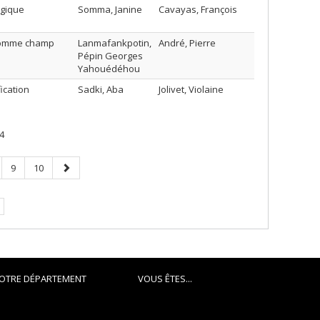
ogique
Somma, Janine
Cavayas, François
e comme champ
Lanmafankpotin,
André, Pierre
Pépin Georges
Yahouédéhou
ication
Sadki, Aba
Jolivet, Violaine
4
ge
Page
Page
Page
9
10
suivante
OTRE DÉPARTEMENT
VOUS ÊTES...