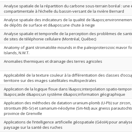
Analyse spatiale de la répartition du carbone sous-terrain boréal : une 
compartimentale à l’échelle du bassin-versant de la rivière Bernard
Analyse spatiale des indicateurs de la qualité de l&apos;environnemen
de dépôts de surface et d&apos;une chute à neige
Analyse spatiale et temporelle de la perception des problèmes de sant
de sites de téléphonie cellulaire (Montréal, Québec)
Anatomy of giant stromatolite mounds in the paleoproterozoic mavor fo
Islands, N.W.T.
Anomalies thermiques et drainage des terres agricoles
Applicabilité de la texture couleur à la différentiation des classes d’occ
territoire sur des images satellitales multispectrales
Application de la logique floue dans l&apos;interpolation spatio-tempor
l&apos;aide d&apos;un système d&apos;information géographique
Application des méthodes de datation uranium-plomb (U-Pb) sur zircon,
strontium (Rb-Sr) et samarium-néodyme (Sm-Nd) aux gneiss parautocht
province de Grenville
Applications de l’intelligence artificielle géospatiale (GéoIA) pour analys
paysage sur la santé des ruches