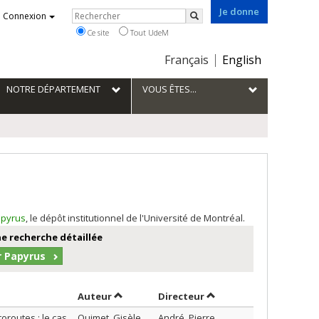
Je donne
Rechercher
Connexion
Rechercher
Ce site
Tout UdeM
Choix
Français
English
de
la
NOTRE DÉPARTEMENT
VOUS ÊTES...
langue
pyrus
, le dépôt institutionnel de l'Université de Montréal.
e recherche détaillée
r Papyrus
Trier par auteur en ordre croissant
par contributeur en or
Auteur
Directeur
routes : le cas
Ouimet, Gisèle
André, Pierre