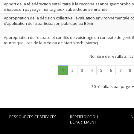
Apport de la télédétection satellitaire à la reconnaissance géomorphol
d&apos;un paysage montagneux subarctique semi-aride
Appropriation de la décision collective : évaluation environnemental
d’application de la participation publique au Bénin
Appropriation de l’espace et conflits de voisinage en contexte de gentrif
touristique : cas de la Médina de Marrakech (Maroc)
Nombre de résultats :
52
Page
.
Page
Page
Page
Page
Page
Page
Pa
1
2
3
4
5
6
7
8
Page
courante.
30 résultats par page
RESSOURCES ET SERVICES
RÉPERTOIRE DU
N
DÉPARTEMENT