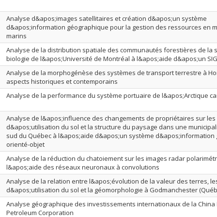
Analyse d&apos;images satellitaires et création d&apos;un système
d&apos;information géographique pour la gestion des ressources en 
marins
Analyse de la distribution spatiale des communautés forestières de la s
biologie de l&apos;Université de Montréal à l&apos;aide d&apos;un SI
Analyse de la morphogénèse des systèmes de transport terrestre à Ho
aspects historiques et contemporains
Analyse de la performance du système portuaire de l&apos;Arctique c
Analyse de l&apos;influence des changements de propriétaires sur le
d&apos;utilisation du sol et la structure du paysage dans une municipali
sud du Québec à l&apos;aide d&apos;un système d&apos;information
orienté-objet
Analyse de la réduction du chatoiement sur les images radar polarimét
l&apos;aide des réseaux neuronaux à convolutions
Analyse de la relation entre l&apos;évolution de la valeur des terres, 
d&apos;utilisation du sol et la géomorphologie à Godmanchester (Québ
Analyse géographique des investissements internationaux de la China 
Petroleum Corporation