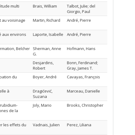
étude multi
Brais, William
Talbot, Julie; del
Giorgio, Paul
t au voisinage
Martin, Richard
André, Pierre
é aux environs
Laporte, Isabelle
André, Pierre
rmation, Belcher
Sherman, Anne
Hofmann, Hans
G.
Desjardins,
Bonn, Ferdinand;
Robert
Gray, James T.
upation du
Boyer, André
Cavayas, François
elle à
Dragićević,
Marceau, Danielle
Suzana
 rubidium-
Joly, Mario
Brooks, Christopher
ones de la
er les effets du
Vadnais, Julien
Perez, Liliana