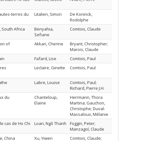
hautes-terres du
Litalien, Simon
De Koninck,
Rodolphe
, South Africa
Benyahia,
Comtois, Claude
Sefiane
ion of
Akkari, Cherine
Bryant, Christopher;
Marois, Claude
ain
Fafard, Lise
Comtois, Paul
tres
Leclaire, Ginette
Comtois, Paul
athe
Labre, Louise
Comtois, Paul;
Richard, Pierre J.H.
ux du
Chanteloup,
Herrmann, Thora
Elaine
Martina; Gauchon,
Christophe; Duval-
Massaloux, Mélanie
le cas de Ho Chi
Loan, Ngô Thanh
Foggin, Peter;
Manzagol, Claude
i, China
Xu, Yiwen
Comtois, Claude;