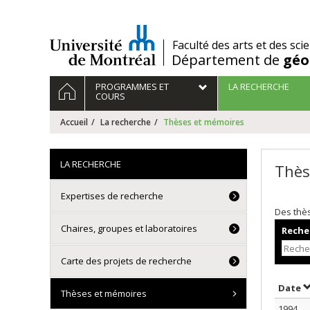
Passer
au
contenu
/
Faculté des arts et des sci
Département de
géo
Navigation
ACCUEIL
PROGRAMMES ET
LA RECHERCHE
principale
COURS
Accueil
La recherche
Thèses et mémoires
LA RECHERCHE
Thès
Expertises de recherche
Des thè
Chaires, groupes et laboratoires
Recher
Carte des projets de recherche
T
Date
Thèses et mémoires
1994