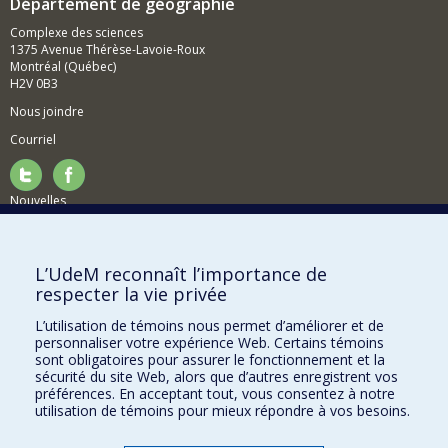
Département de géographie
Complexe des sciences
1375 Avenue Thérèse-Lavoie-Roux
Montréal (Québec)
H2V 0B3
Nous joindre
Courriel
Nouvelles
Activités
Comment soutenir le Département?
L’UdeM reconnaît l’importance de
respecter la vie privée
BESOIN D'AIDE?
L’utilisation de témoins nous permet d’améliorer et de
Plan du site
personnaliser votre expérience Web. Certains témoins
Signaler une erreur
sont obligatoires pour assurer le fonctionnement et la
sécurité du site Web, alors que d’autres enregistrent vos
Accessibilité
préférences. En acceptant tout, vous consentez à notre
utilisation de témoins pour mieux répondre à vos besoins.
FACULTÉ DES ARTS ET DES SCIENCES