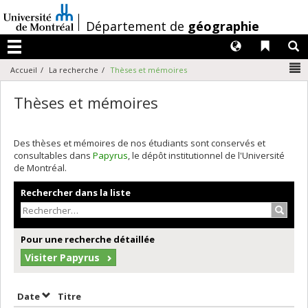
Passer
au
/
Département de
géographie
contenu
Langues
Liens 
R
Menu
N
Accueil
La recherche
Thèses et mémoires
Thèses et mémoires
Des thèses et mémoires de nos étudiants sont conservés et
consultables dans
Papyrus
, le dépôt institutionnel de l'Université
de Montréal.
Rechercher dans la liste
Recher
Pour une recherche détaillée
Visiter Papyrus
Trier par date en ordre croissant
Trier par titre en ordre croissant
Date
Titre