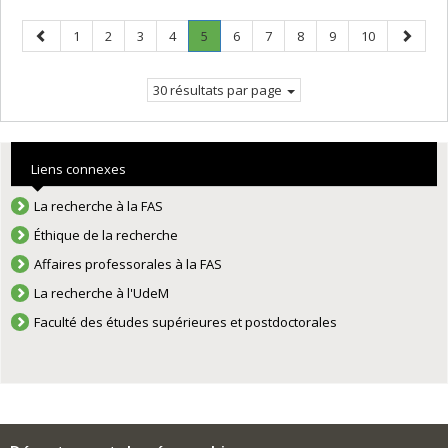
Page
Page
Page
Page
Page
Page
.
Page
Page
Page
Page
Page
Page
1
2
3
4
5
6
7
8
9
10
précédente
Page
suivant
courante.
30 résultats par page
Liens connexes
La recherche à la FAS
Éthique de la recherche
Affaires professorales à la FAS
La recherche à l'UdeM
Faculté des études supérieures et postdoctorales