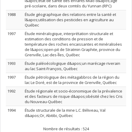
l&apos;état de santé des enfants Miao d&apos;âge
pré-scolaire, dans deux comtés du Yunnan (RPC)
1988
Étude géographique des relations entre la santé et
l&apos;utilisation des pesticides en agriculture au
Québec
1997
Étude minéralogique, interprétation structurale et
estimation des conditions de pression et de
température des roches encaissantes et minéralisées
de l&apos;open-pit de Stratmin Graphite, province du
Grenville, Lac-des-Îles, Québec
1993
Étude paléoécologique d&apos;un marécage riverain
au lac Saint-François, Québec
1997
Étude pétrologique des métagabbros de la région du
lac Le Doré, est de la province de Grenville, Québec
1992
Étude régionale et socio-économique de la prévalence
et des facteurs de risque d&apos;obésité chez les Cris
du Nouveau-Québec
1994
Étude structurale de la mine L.C. Béliveau, Val
d&apos;Or, Abitibi, Québec
Nombre de résultats :
524