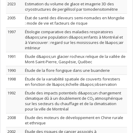
2023
Estimation du volume de glace et imagerie 3D des
cryostructures de pergélisol par tomodensitométrie
2005
État de santé des éleveurs semi-nomades en Mongolie
: mode de vie et facteurs de risque
1997
Étiologie comparative des maladies respiratoires
d&apos;une population d&apos;enfants à Montréal et
à Vancouver : regard sur les moisissures de l&apos;air
intérieur
1991
Étude d&apos;un glacier rocheux relique de la vallée de
Mont-Saint-Pierre, Gaspésie, Québec
1990
Étude de la flore fongique dans une buanderie
1998
Étude de la variabilité spatiale de couverts forestiers
en fonction de l&apos;échelle d&apos;observation
1992
Étude des impacts potentiels d&apos;un changement
climatique dû à un doublement de CO₂ atmosphérique
sur les secteurs du chauffage et de la climatisation
pour la ville de Montréal
2008
Étude des moteurs de développement en Chine rurale
et ethnique
2002
Étude des risques de cancer associés à