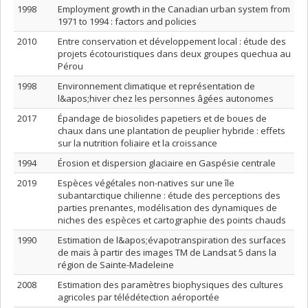
1998
Employment growth in the Canadian urban system from
1971 to 1994 : factors and policies
2010
Entre conservation et développement local : étude des
projets écotouristiques dans deux groupes quechua au
Pérou
1998
Environnement climatique et représentation de
l&apos;hiver chez les personnes âgées autonomes
2017
Épandage de biosolides papetiers et de boues de
chaux dans une plantation de peuplier hybride : effets
sur la nutrition foliaire et la croissance
1994
Érosion et dispersion glaciaire en Gaspésie centrale
2019
Espèces végétales non-natives sur une île
subantarctique chilienne : étude des perceptions des
parties prenantes, modélisation des dynamiques de
niches des espèces et cartographie des points chauds
1990
Estimation de l&apos;évapotranspiration des surfaces
de maïs à partir des images TM de Landsat 5 dans la
région de Sainte-Madeleine
2008
Estimation des paramètres biophysiques des cultures
agricoles par télédétection aéroportée