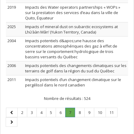
2019
Impacts des Water operators partnerships « WOPs »
sur la prestation des services d’eau dans la ville de
Quito, Équateur
2025
Impacts of mineral dust on subarctic ecosystems at
Lhù’ààn Mân’ (Yukon Territory, Canada)
2004
Impacts potentiels d&apos;une hausse des
concentrations atmosphériques des gaz à effet de
serre sur le comportement hydrologique de trois
bassins versants du Québec
2006
Impacts potentiels des changements climatiques sur les
terrains de golf dans la région du sud du Québec
2011
Impacts potentiels d’un changement climatique sur le
pergélisol dans le nord canadien
Nombre de résultats :
524
Page
Page
Page
Page
Page
Page
Page
.
Page
Page
Page
Page
2
3
4
5
6
7
8
9
10
11
précédente
Page
Page
courante.
suivante