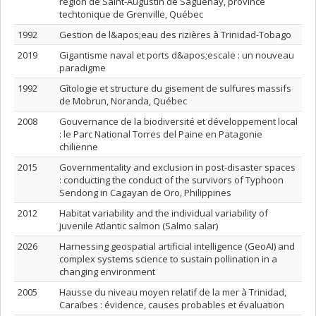
région de Saint-Augustin de Saguenay, province
techtonique de Grenville, Québec
1992
Gestion de l&apos;eau des rizières à Trinidad-Tobago
2019
Gigantisme naval et ports d&apos;escale : un nouveau
paradigme
1992
Gîtologie et structure du gisement de sulfures massifs
de Mobrun, Noranda, Québec
2008
Gouvernance de la biodiversité et développement local
: le Parc National Torres del Paine en Patagonie
chilienne
2015
Governmentality and exclusion in post-disaster spaces
: conducting the conduct of the survivors of Typhoon
Sendong in Cagayan de Oro, Philippines
2012
Habitat variability and the individual variability of
juvenile Atlantic salmon (Salmo salar)
2026
Harnessing geospatial artificial intelligence (GeoAI) and
complex systems science to sustain pollination in a
changing environment
2005
Hausse du niveau moyen relatif de la mer à Trinidad,
Caraïbes : évidence, causes probables et évaluation