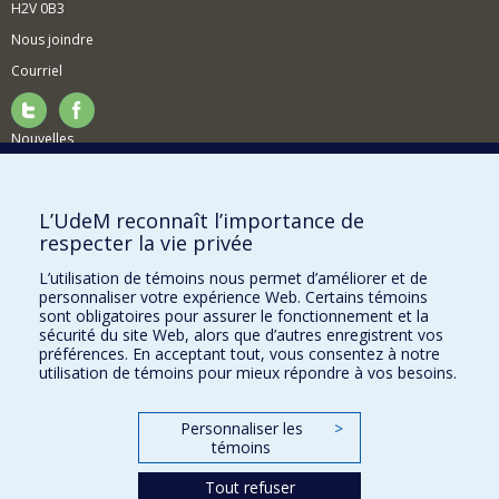
H2V 0B3
Nous joindre
Courriel
Nouvelles
Activités
Comment soutenir le Département?
L’UdeM reconnaît l’importance de
respecter la vie privée
BESOIN D'AIDE?
L’utilisation de témoins nous permet d’améliorer et de
Plan du site
personnaliser votre expérience Web. Certains témoins
Signaler une erreur
sont obligatoires pour assurer le fonctionnement et la
sécurité du site Web, alors que d’autres enregistrent vos
Accessibilité
préférences. En acceptant tout, vous consentez à notre
utilisation de témoins pour mieux répondre à vos besoins.
FACULTÉ DES ARTS ET DES SCIENCES
Nos départements et écoles
Personnaliser les
>
témoins
Nos centres d'études
Tout refuser
Nos programmes et cours