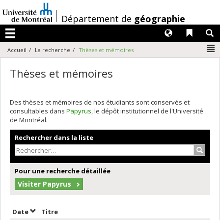
Passer
au
/
Département de
géographie
contenu
Langues
Liens 
R
Menu
N
Accueil
La recherche
Thèses et mémoires
Thèses et mémoires
Des thèses et mémoires de nos étudiants sont conservés et
consultables dans
Papyrus
, le dépôt institutionnel de l'Université
de Montréal.
Rechercher dans la liste
Recher
Pour une recherche détaillée
Visiter Papyrus
Trier par date en ordre croissant
Trier par titre en ordre croissant
Date
Titre