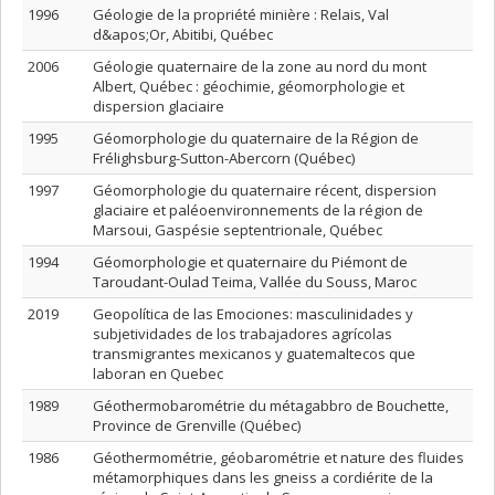
1996
Géologie de la propriété minière : Relais, Val
d&apos;Or, Abitibi, Québec
2006
Géologie quaternaire de la zone au nord du mont
Albert, Québec : géochimie, géomorphologie et
dispersion glaciaire
1995
Géomorphologie du quaternaire de la Région de
Frélighsburg-Sutton-Abercorn (Québec)
1997
Géomorphologie du quaternaire récent, dispersion
glaciaire et paléoenvironnements de la région de
Marsoui, Gaspésie septentrionale, Québec
1994
Géomorphologie et quaternaire du Piémont de
Taroudant-Oulad Teima, Vallée du Souss, Maroc
2019
Geopolítica de las Emociones: masculinidades y
subjetividades de los trabajadores agrícolas
transmigrantes mexicanos y guatemaltecos que
laboran en Quebec
1989
Géothermobarométrie du métagabbro de Bouchette,
Province de Grenville (Québec)
1986
Géothermométrie, géobarométrie et nature des fluides
métamorphiques dans les gneiss a cordiérite de la