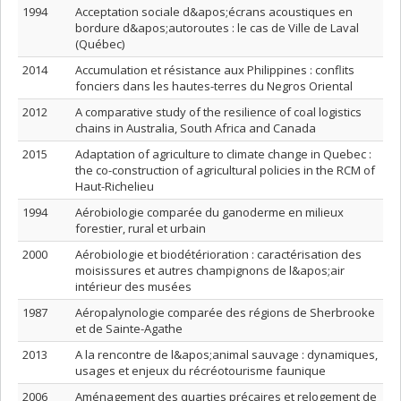
1994
Acceptation sociale d&apos;écrans acoustiques en
bordure d&apos;autoroutes : le cas de Ville de Laval
(Québec)
2014
Accumulation et résistance aux Philippines : conflits
fonciers dans les hautes-terres du Negros Oriental
2012
A comparative study of the resilience of coal logistics
chains in Australia, South Africa and Canada
2015
Adaptation of agriculture to climate change in Quebec :
the co-construction of agricultural policies in the RCM of
Haut-Richelieu
1994
Aérobiologie comparée du ganoderme en milieux
forestier, rural et urbain
2000
Aérobiologie et biodétérioration : caractérisation des
moisissures et autres champignons de l&apos;air
intérieur des musées
1987
Aéropalynologie comparée des régions de Sherbrooke
et de Sainte-Agathe
2013
A la rencontre de l&apos;animal sauvage : dynamiques,
usages et enjeux du récréotourisme faunique
2006
Aménagement des quarties précaires et relogement de