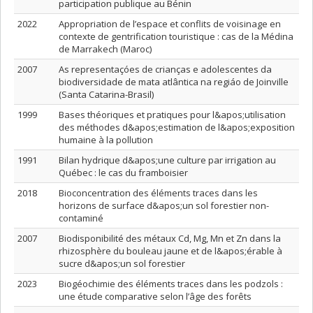
participation publique au Bénin
2022
Appropriation de l’espace et conflits de voisinage en
contexte de gentrification touristique : cas de la Médina
de Marrakech (Maroc)
2007
As representaçóes de crianças e adolescentes da
biodiversidade de mata atlântica na regiáo de Joinville
(Santa Catarina-Brasil)
1999
Bases théoriques et pratiques pour l&apos;utilisation
des méthodes d&apos;estimation de l&apos;exposition
humaine à la pollution
1991
Bilan hydrique d&apos;une culture par irrigation au
Québec : le cas du framboisier
2018
Bioconcentration des éléments traces dans les
horizons de surface d&apos;un sol forestier non-
contaminé
2007
Biodisponibilité des métaux Cd, Mg, Mn et Zn dans la
rhizosphère du bouleau jaune et de l&apos;érable à
sucre d&apos;un sol forestier
2023
Biogéochimie des éléments traces dans les podzols :
une étude comparative selon l’âge des forêts