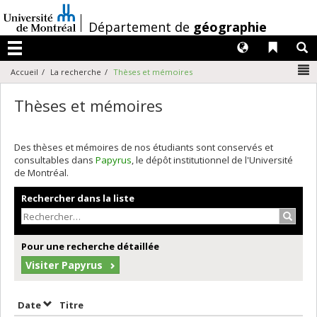
Passer
au
/
Département de
géographie
contenu
Langues
Liens 
R
Menu
N
Accueil
La recherche
Thèses et mémoires
Thèses et mémoires
Des thèses et mémoires de nos étudiants sont conservés et
consultables dans
Papyrus
, le dépôt institutionnel de l'Université
de Montréal.
Rechercher dans la liste
Recher
Pour une recherche détaillée
Visiter Papyrus
Trier par date en ordre croissant
Trier par titre en ordre croissant
Date
Titre