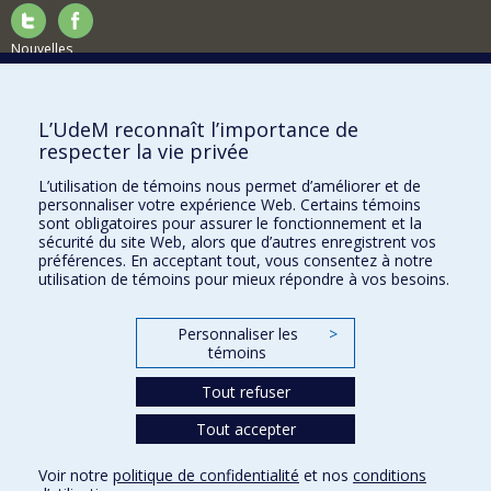
Nouvelles
Activités
Comment soutenir le Département?
L’UdeM reconnaît l’importance de
respecter la vie privée
BESOIN D'AIDE?
L’utilisation de témoins nous permet d’améliorer et de
Plan du site
personnaliser votre expérience Web. Certains témoins
Signaler une erreur
sont obligatoires pour assurer le fonctionnement et la
sécurité du site Web, alors que d’autres enregistrent vos
Accessibilité
préférences. En acceptant tout, vous consentez à notre
utilisation de témoins pour mieux répondre à vos besoins.
FACULTÉ DES ARTS ET DES SCIENCES
Nos départements et écoles
Personnaliser les
>
témoins
Nos centres d'études
Tout refuser
Nos programmes et cours
Tout accepter
Confidentialité
Voir notre
politique de confidentialité
et nos
conditions
Conditions d’utilisation