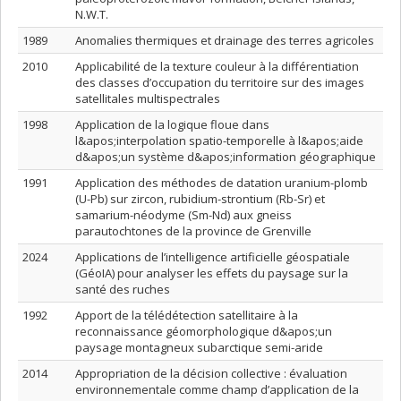
N.W.T.
1989
Anomalies thermiques et drainage des terres agricoles
2010
Applicabilité de la texture couleur à la différentiation
des classes d’occupation du territoire sur des images
satellitales multispectrales
1998
Application de la logique floue dans
l&apos;interpolation spatio-temporelle à l&apos;aide
d&apos;un système d&apos;information géographique
1991
Application des méthodes de datation uranium-plomb
(U-Pb) sur zircon, rubidium-strontium (Rb-Sr) et
samarium-néodyme (Sm-Nd) aux gneiss
parautochtones de la province de Grenville
2024
Applications de l’intelligence artificielle géospatiale
(GéoIA) pour analyser les effets du paysage sur la
santé des ruches
1992
Apport de la télédétection satellitaire à la
reconnaissance géomorphologique d&apos;un
paysage montagneux subarctique semi-aride
2014
Appropriation de la décision collective : évaluation
environnementale comme champ d’application de la