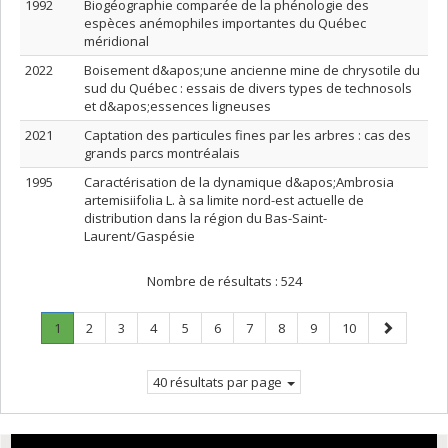
1992
Biogéographie comparée de la phénologie des
espèces anémophiles importantes du Québec
méridional
2022
Boisement d&apos;une ancienne mine de chrysotile du
sud du Québec : essais de divers types de technosols
et d&apos;essences ligneuses
2021
Captation des particules fines par les arbres : cas des
grands parcs montréalais
1995
Caractérisation de la dynamique d&apos;Ambrosia
artemisiifolia L. à sa limite nord-est actuelle de
distribution dans la région du Bas-Saint-
Laurent/Gaspésie
Nombre de résultats :
524
Page
.
Page
Page
Page
Page
Page
Page
Page
Page
Page
Page
1
2
3
4
5
6
7
8
9
10
Page
suivante
courante.
40 résultats par page