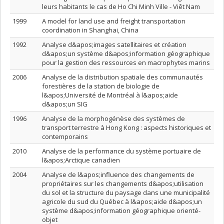
leurs habitants le cas de Ho Chi Minh Ville - Viêt Nam
1999
A model for land use and freight transportation
coordination in Shanghai, China
1992
Analyse d&apos;images satellitaires et création
d&apos;un système d&apos;information géographique
pour la gestion des ressources en macrophytes marins
2006
Analyse de la distribution spatiale des communautés
forestières de la station de biologie de
l&apos;Université de Montréal à l&apos;aide
d&apos;un SIG
1996
Analyse de la morphogénèse des systèmes de
transport terrestre à Hong Kong : aspects historiques et
contemporains
2010
Analyse de la performance du système portuaire de
l&apos;Arctique canadien
2004
Analyse de l&apos;influence des changements de
propriétaires sur les changements d&apos;utilisation
du sol et la structure du paysage dans une municipalité
agricole du sud du Québec à l&apos;aide d&apos;un
système d&apos;information géographique orienté-
objet