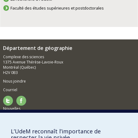
Faculté des études supérieures et postdoctorales
Département de géographie
Complexe des sciences
1375 Avenue Thérèse-Lavoie-Roux
Montréal (Québec)
H2V 0B3
Nous joindre
Courriel
Nouvelles
Activités
Comment soutenir le Département?
L’UdeM reconnaît l’importance de
respecter la vie privée