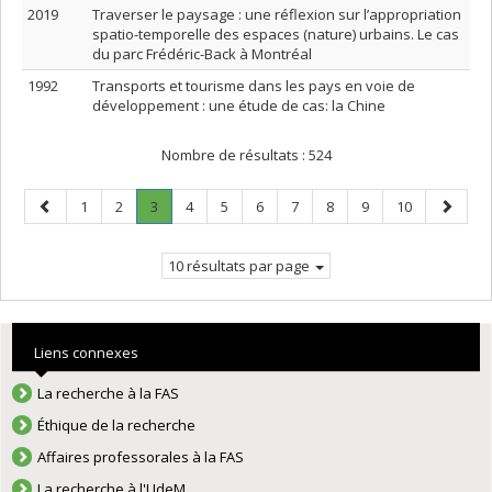
2019
Traverser le paysage : une réflexion sur l’appropriation
spatio-temporelle des espaces (nature) urbains. Le cas
du parc Frédéric-Back à Montréal
1992
Transports et tourisme dans les pays en voie de
développement : une étude de cas: la Chine
Nombre de résultats :
524
Page
Page
Page
Page
.
Page
Page
Page
Page
Page
Page
Page
Page
1
2
3
4
5
6
7
8
9
10
précédente
Page
suivant
courante.
10 résultats par page
Liens connexes
La recherche à la FAS
Éthique de la recherche
Affaires professorales à la FAS
La recherche à l'UdeM