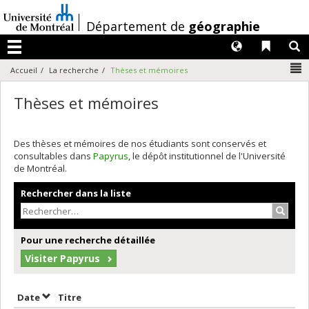
Passer
au
/
Département de
géographie
contenu
Langues
Liens 
R
Menu
N
Accueil
La recherche
Thèses et mémoires
Thèses et mémoires
Des thèses et mémoires de nos étudiants sont conservés et
consultables dans
Papyrus
, le dépôt institutionnel de l'Université
de Montréal.
Rechercher dans la liste
Recher
Pour une recherche détaillée
Visiter Papyrus
Trier par date en ordre décroissant
Trier par titre en ordre décroissant
Date
Titre