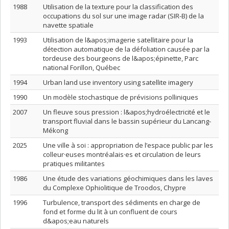
1988
Utilisation de la texture pour la classification des
occupations du sol sur une image radar (SIR-B) de la
navette spatiale
1993
Utilisation de l&apos;imagerie satellitaire pour la
détection automatique de la défoliation causée par la
tordeuse des bourgeons de l&apos;épinette, Parc
national Forillon, Québec
1994
Urban land use inventory using satellite imagery
1990
Un modèle stochastique de prévisions polliniques
2007
Un fleuve sous pression : l&apos;hydroélectricité et le
transport fluvial dans le bassin supérieur du Lancang-
Mékong
2025
Une ville à soi : appropriation de l’espace public par les
colleur·euses montréalais·es et circulation de leurs
pratiques militantes
1986
Une étude des variations géochimiques dans les laves
du Complexe Ophiolitique de Troodos, Chypre
1996
Turbulence, transport des sédiments en charge de
fond et forme du lit à un confluent de cours
d&apos;eau naturels