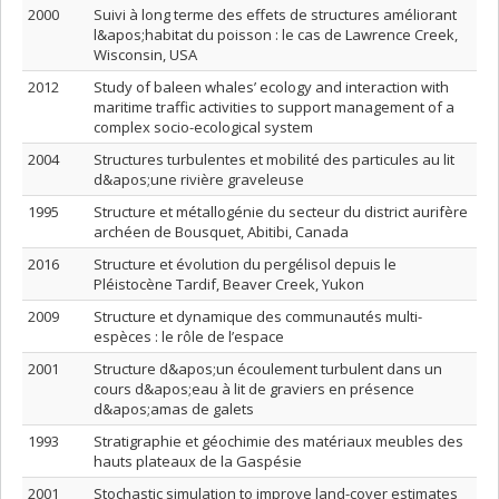
2000
Suivi à long terme des effets de structures améliorant
l&apos;habitat du poisson : le cas de Lawrence Creek,
Wisconsin, USA
2012
Study of baleen whales’ ecology and interaction with
maritime traffic activities to support management of a
complex socio-ecological system
2004
Structures turbulentes et mobilité des particules au lit
d&apos;une rivière graveleuse
1995
Structure et métallogénie du secteur du district aurifère
archéen de Bousquet, Abitibi, Canada
2016
Structure et évolution du pergélisol depuis le
Pléistocène Tardif, Beaver Creek, Yukon
2009
Structure et dynamique des communautés multi-
espèces : le rôle de l’espace
2001
Structure d&apos;un écoulement turbulent dans un
cours d&apos;eau à lit de graviers en présence
d&apos;amas de galets
1993
Stratigraphie et géochimie des matériaux meubles des
hauts plateaux de la Gaspésie
2001
Stochastic simulation to improve land-cover estimates