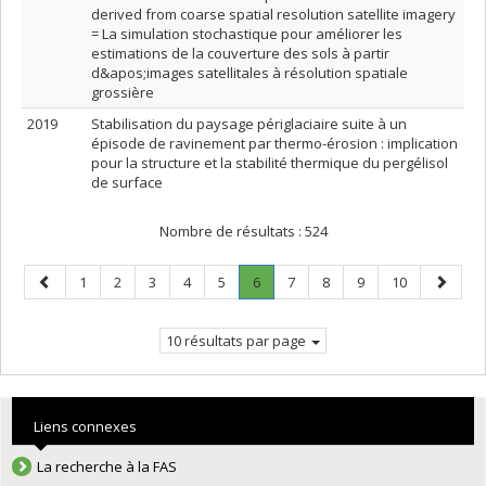
derived from coarse spatial resolution satellite imagery
= La simulation stochastique pour améliorer les
estimations de la couverture des sols à partir
d&apos;images satellitales à résolution spatiale
grossière
2019
Stabilisation du paysage périglaciaire suite à un
épisode de ravinement par thermo-érosion : implication
pour la structure et la stabilité thermique du pergélisol
de surface
Nombre de résultats :
524
Page
Page
Page
Page
Page
Page
Page
.
Page
Page
Page
Page
Page
1
2
3
4
5
6
7
8
9
10
précédente
Page
suivant
courante.
10 résultats par page
Liens connexes
La recherche à la FAS