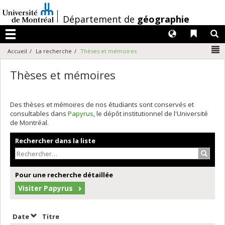
Passer
au
/
Département de
géographie
contenu
Langues
Liens 
R
Menu
N
Accueil
La recherche
Thèses et mémoires
Thèses et mémoires
Des thèses et mémoires de nos étudiants sont conservés et
consultables dans
Papyrus
, le dépôt institutionnel de l'Université
de Montréal.
Rechercher dans la liste
Recher
Pour une recherche détaillée
Visiter Papyrus
Trier par date en ordre décroissant
Trier par titre en ordre décroissant
Date
Titre