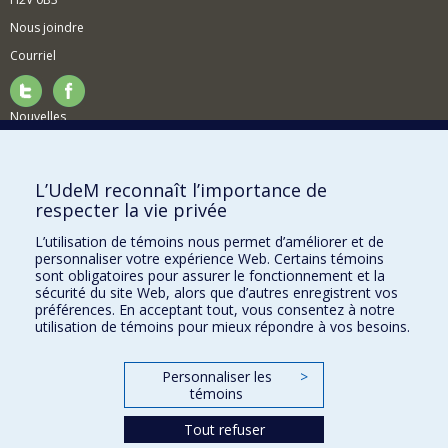
Nous joindre
Courriel
Nouvelles
Activités
Comment soutenir le Département?
L’UdeM reconnaît l’importance de
respecter la vie privée
BESOIN D'AIDE?
L’utilisation de témoins nous permet d’améliorer et de
Plan du site
personnaliser votre expérience Web. Certains témoins
Signaler une erreur
sont obligatoires pour assurer le fonctionnement et la
sécurité du site Web, alors que d’autres enregistrent vos
Accessibilité
préférences. En acceptant tout, vous consentez à notre
utilisation de témoins pour mieux répondre à vos besoins.
FACULTÉ DES ARTS ET DES SCIENCES
Nos départements et écoles
Personnaliser les
>
témoins
Nos centres d'études
Tout refuser
Nos programmes et cours