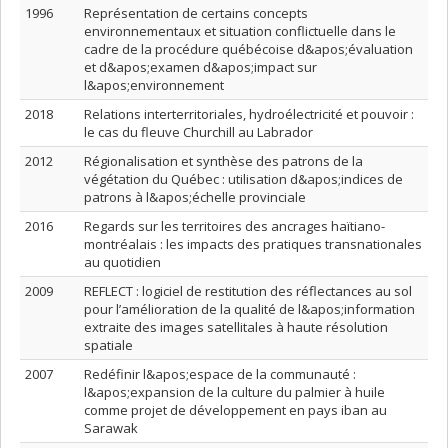
1996
Représentation de certains concepts
environnementaux et situation conflictuelle dans le
cadre de la procédure québécoise d&apos;évaluation
et d&apos;examen d&apos;impact sur
l&apos;environnement
2018
Relations interterritoriales, hydroélectricité et pouvoir :
le cas du fleuve Churchill au Labrador
2012
Régionalisation et synthèse des patrons de la
végétation du Québec : utilisation d&apos;indices de
patrons à l&apos;échelle provinciale
2016
Regards sur les territoires des ancrages haïtiano-
montréalais : les impacts des pratiques transnationales
au quotidien
2009
REFLECT : logiciel de restitution des réflectances au sol
pour l’amélioration de la qualité de l&apos;information
extraite des images satellitales à haute résolution
spatiale
2007
Redéfinir l&apos;espace de la communauté :
l&apos;expansion de la culture du palmier à huile
comme projet de développement en pays iban au
Sarawak