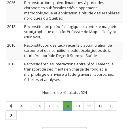
2026
Reconstructions paléoclimatiques à partir des
chironomes subfossiles : développement
méthodologique et application à l’étude des érablières
nordiques du Québec
2012
Reconstitution paléo-écologique et contexte magnéto-
stratigraphique de la forêt fossile de l&apos;île Bylot
(Nunavut)
2016
Reconstitution des taux récents d’accumulation de
carbone et des conditions paléoécologiques de la
tourbière boréale Degerö Stormyr, Suède
2012
Reconsidérer les interactions entre l’écoulement, le
transport de sédiments en charge de fond et la
morphologie en rivière à lit de graviers : approches,
échelles et analyses
Nombre de résultats :
524
Page
Page
Page
Page
Page
Page
Page
.
Page
Page
Page
Page
4
5
6
7
8
9
10
11
12
13
précédente
Page
Page
courante.
suivante