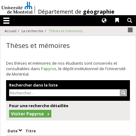
Passer
au
/
Département de
géographie
contenu
Langues
Liens 
R
Menu
N
Accueil
La recherche
Thèses et mémoires
Thèses et mémoires
Des thèses et mémoires de nos étudiants sont conservés et
consultables dans
Papyrus
, le dépôt institutionnel de l'Université
de Montréal.
Rechercher dans la liste
Recher
Pour une recherche détaillée
Visiter Papyrus
Trier par date en ordre décroissant
Trier par titre en ordre décroissant
Date
Titre