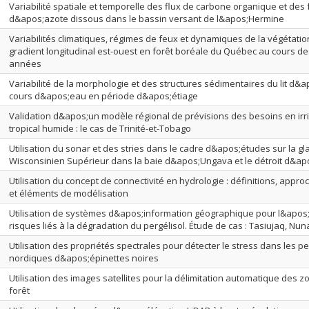
Variabilité spatiale et temporelle des flux de carbone organique et des
d&apos;azote dissous dans le bassin versant de l&apos;Hermine
Variabilités climatiques, régimes de feux et dynamiques de la végétation
gradient longitudinal est-ouest en forêt boréale du Québec au cours d
années
Variabilité de la morphologie et des structures sédimentaires du lit d&
cours d&apos;eau en période d&apos;étiage
Validation d&apos;un modèle régional de prévisions des besoins en irri
tropical humide : le cas de Trinité-et-Tobago
Utilisation du sonar et des stries dans le cadre d&apos;études sur la gl
Wisconsinien Supérieur dans la baie d&apos;Ungava et le détroit d&a
Utilisation du concept de connectivité en hydrologie : définitions, app
et éléments de modélisation
Utilisation de systèmes d&apos;information géographique pour l&apos
risques liés à la dégradation du pergélisol. Étude de cas : Tasiujaq, Nu
Utilisation des propriétés spectrales pour détecter le stress dans les 
nordiques d&apos;épinettes noires
Utilisation des images satellites pour la délimitation automatique des 
forêt