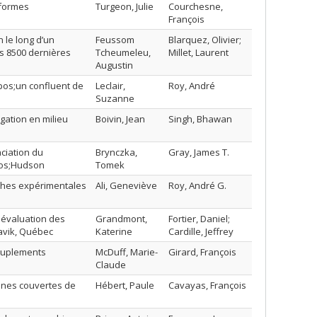
 formes
Turgeon, Julie
Courchesne,
François
 le long d’un
Feussom
Blarquez, Olivier;
es 8500 dernières
Tcheumeleu,
Millet, Laurent
Augustin
apos;un confluent de
Leclair,
Roy, André
Suzanne
gation en milieu
Boivin, Jean
Singh, Bhawan
aciation du
Brynczka,
Gray, James T.
pos;Hudson
Tomek
roches expérimentales
Ali, Geneviève
Roy, André G.
;évaluation des
Grandmont,
Fortier, Daniel;
navik, Québec
Katerine
Cardille, Jeffrey
peuplements
McDuff, Marie-
Girard, François
Claude
zones couvertes de
Hébert, Paule
Cavayas, François