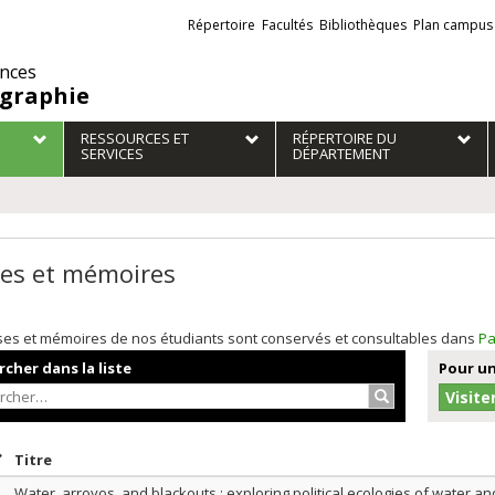
Liens
Répertoire
Facultés
Bibliothèques
Plan campus
externes
ences
graphie
RESSOURCES ET
RÉPERTOIRE DU
SERVICES
DÉPARTEMENT
es et mémoires
ses et mémoires de nos étudiants sont conservés et consultables dans
Pa
cher dans la liste
Pour un
Rechercher…
Visite
rier par date en ordre décroissant
Trier par titre en ordre décroissant
Titre
Water, arroyos, and blackouts : exploring political ecologies of water and