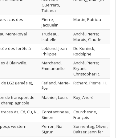
Guerrero,
Tatiana
ues : cas des
Pierre,
Martin, Patricia
Jacquelin
teau Mont-Royal
Trudeau,
André, Pierre;
Isabelle
Marois, Claude
ncée des forêts à
Leblond, Jean-
De Koninck,
Philippe
Rodolphe
x à Blainville.
Marchand,
André, Pierre;
Emmanuelle
Bryant,
Christopher R.
 de LG2 (Jamésie),
Ferland, Marie-
Richard, Pierre J.H.
Ève
on de transport de
Mathier, Louis
Roy, André
u champ agricole
traces As, Cd, Cu, Ni,
Constantineau,
Courchesne,
Simon
François
&apos;s western
Perron, Nia
Sonnentag, Oliver;
Sigrun
Baltzer, Jennifer