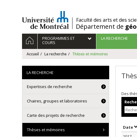
Passer
au
contenu
/
Faculté des arts et des sci
Département de
géo
Navigation
ACCUEIL
PROGRAMMES ET
LA RECHERCHE
principale
COURS
Accueil
La recherche
Thèses et mémoires
LA RECHERCHE
Thès
Expertises de recherche
Des thè
Chaires, groupes et laboratoires
Recher
Carte des projets de recherche
T
Date
Thèses et mémoires
2017