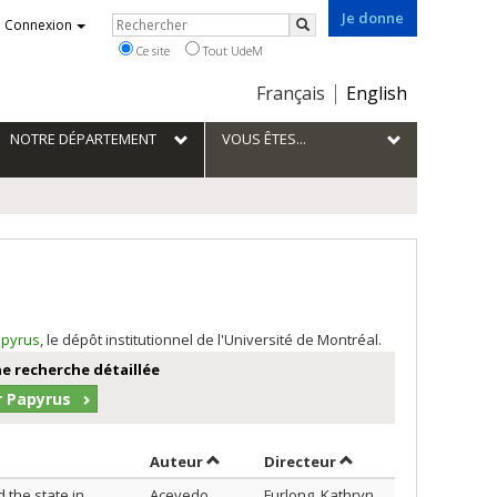
Je donne
Rechercher
Connexion
Rechercher
Ce site
Tout UdeM
Choix
Français
English
de
la
NOTRE DÉPARTEMENT
VOUS ÊTES...
langue
pyrus
, le dépôt institutionnel de l'Université de Montréal.
e recherche détaillée
r Papyrus
Trier par auteur en ordre décroissant
par contributeur en 
Auteur
Directeur
 the state in
Acevedo
Furlong, Kathryn