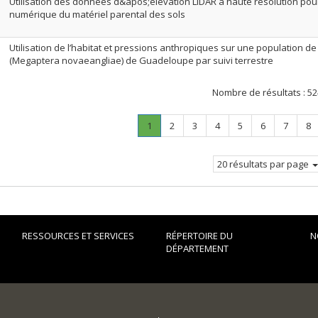
Utilisation des données d&apos;élévation LiDAR à haute résolution pour
numérique du matériel parental des sols
Utilisation de l’habitat et pressions anthropiques sur une population d
(Megaptera novaeangliae) de Guadeloupe par suivi terrestre
Nombre de résultats :
52
Page
.
Page
Page
Page
Page
Page
Page
Pa
1
2
3
4
5
6
7
8
Page
courante.
20 résultats par page
RESSOURCES ET SERVICES
RÉPERTOIRE DU
N
DÉPARTEMENT