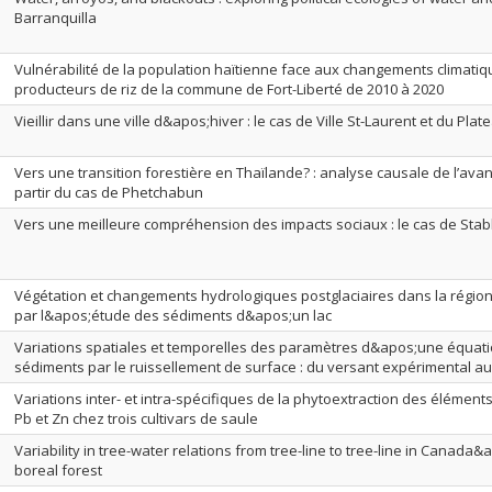
Barranquilla
Vulnérabilité de la population haïtienne face aux changements climatiq
producteurs de riz de la commune de Fort-Liberté de 2010 à 2020
Vieillir dans une ville d&apos;hiver : le cas de Ville St-Laurent et du Pla
Vers une transition forestière en Thaïlande? : analyse causale de l’ava
partir du cas de Phetchabun
Vers une meilleure compréhension des impacts sociaux : le cas de Stable
Végétation et changements hydrologiques postglaciaires dans la région
par l&apos;étude des sédiments d&apos;un lac
Variations spatiales et temporelles des paramètres d&apos;une équati
sédiments par le ruissellement de surface : du versant expérimental a
Variations inter- et intra-spécifiques de la phytoextraction des éléments 
Pb et Zn chez trois cultivars de saule
Variability in tree-water relations from tree-line to tree-line in Canada
boreal forest