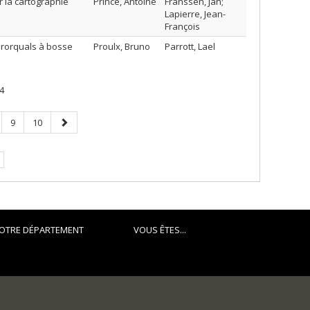
 la cartographie
Prince, Antoine
Franssen, Jan;
Lapierre, Jean-
François
e rorquals à bosse
Proulx, Bruno
Parrott, Lael
4
ge
Page
Page
Page
9
10
suivante
OTRE DÉPARTEMENT
VOUS ÊTES...