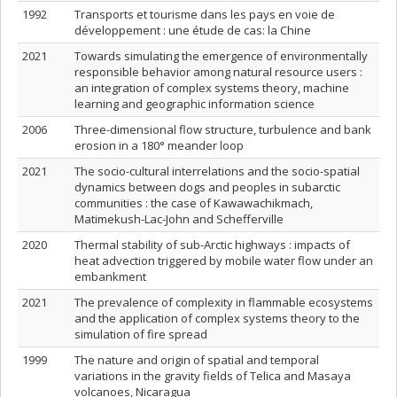
1992
Transports et tourisme dans les pays en voie de
développement : une étude de cas: la Chine
2021
Towards simulating the emergence of environmentally
responsible behavior among natural resource users :
an integration of complex systems theory, machine
learning and geographic information science
2006
Three-dimensional flow structure, turbulence and bank
erosion in a 180° meander loop
2021
The socio-cultural interrelations and the socio-spatial
dynamics between dogs and peoples in subarctic
communities : the case of Kawawachikmach,
Matimekush-Lac-John and Schefferville
2020
Thermal stability of sub-Arctic highways : impacts of
heat advection triggered by mobile water flow under an
embankment
2021
The prevalence of complexity in flammable ecosystems
and the application of complex systems theory to the
simulation of fire spread
1999
The nature and origin of spatial and temporal
variations in the gravity fields of Telica and Masaya
volcanoes, Nicaragua