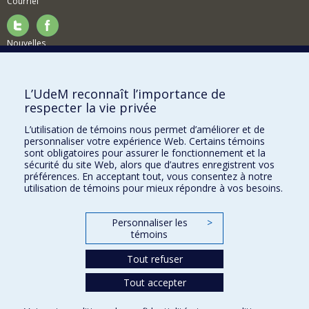
Courriel
Nouvelles
Activités
Comment soutenir le Département?
L’UdeM reconnaît l’importance de
respecter la vie privée
BESOIN D'AIDE?
L’utilisation de témoins nous permet d’améliorer et de
Plan du site
personnaliser votre expérience Web. Certains témoins
Signaler une erreur
sont obligatoires pour assurer le fonctionnement et la
sécurité du site Web, alors que d’autres enregistrent vos
Accessibilité
préférences. En acceptant tout, vous consentez à notre
utilisation de témoins pour mieux répondre à vos besoins.
FACULTÉ DES ARTS ET DES SCIENCES
Nos départements et écoles
Personnaliser les
>
témoins
Nos centres d'études
Tout refuser
Nos programmes et cours
Tout accepter
Confidentialité