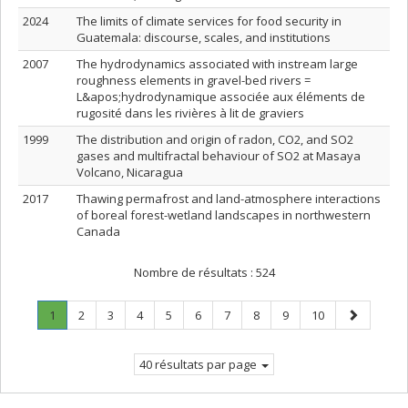
2024
The limits of climate services for food security in
Guatemala: discourse, scales, and institutions
2007
The hydrodynamics associated with instream large
roughness elements in gravel-bed rivers =
L&apos;hydrodynamique associée aux éléments de
rugosité dans les rivières à lit de graviers
1999
The distribution and origin of radon, CO2, and SO2
gases and multifractal behaviour of SO2 at Masaya
Volcano, Nicaragua
2017
Thawing permafrost and land-atmosphere interactions
of boreal forest-wetland landscapes in northwestern
Canada
Nombre de résultats :
524
Page
.
Page
Page
Page
Page
Page
Page
Page
Page
Page
Page
1
2
3
4
5
6
7
8
9
10
Page
suivante
courante.
40 résultats par page