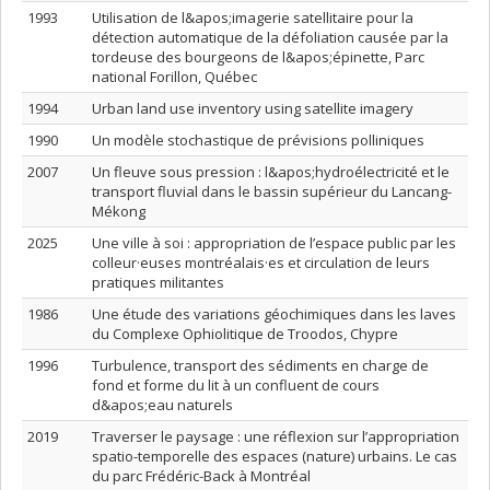
1993
Utilisation de l&apos;imagerie satellitaire pour la
détection automatique de la défoliation causée par la
tordeuse des bourgeons de l&apos;épinette, Parc
national Forillon, Québec
1994
Urban land use inventory using satellite imagery
1990
Un modèle stochastique de prévisions polliniques
2007
Un fleuve sous pression : l&apos;hydroélectricité et le
transport fluvial dans le bassin supérieur du Lancang-
Mékong
2025
Une ville à soi : appropriation de l’espace public par les
colleur·euses montréalais·es et circulation de leurs
pratiques militantes
1986
Une étude des variations géochimiques dans les laves
du Complexe Ophiolitique de Troodos, Chypre
1996
Turbulence, transport des sédiments en charge de
fond et forme du lit à un confluent de cours
d&apos;eau naturels
2019
Traverser le paysage : une réflexion sur l’appropriation
spatio-temporelle des espaces (nature) urbains. Le cas
du parc Frédéric-Back à Montréal