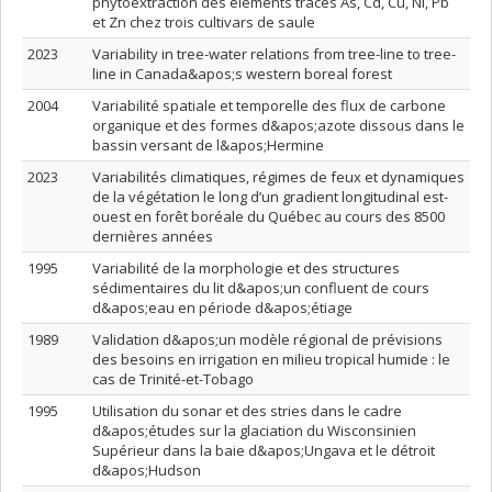
phytoextraction des éléments traces As, Cd, Cu, Ni, Pb
et Zn chez trois cultivars de saule
2023
Variability in tree-water relations from tree-line to tree-
line in Canada&apos;s western boreal forest
2004
Variabilité spatiale et temporelle des flux de carbone
organique et des formes d&apos;azote dissous dans le
bassin versant de l&apos;Hermine
2023
Variabilités climatiques, régimes de feux et dynamiques
de la végétation le long d’un gradient longitudinal est-
ouest en forêt boréale du Québec au cours des 8500
dernières années
1995
Variabilité de la morphologie et des structures
sédimentaires du lit d&apos;un confluent de cours
d&apos;eau en période d&apos;étiage
1989
Validation d&apos;un modèle régional de prévisions
des besoins en irrigation en milieu tropical humide : le
cas de Trinité-et-Tobago
1995
Utilisation du sonar et des stries dans le cadre
d&apos;études sur la glaciation du Wisconsinien
Supérieur dans la baie d&apos;Ungava et le détroit
d&apos;Hudson