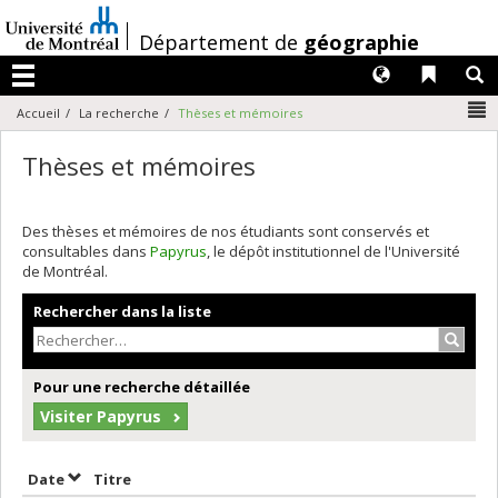
Passer
au
/
Département de
géographie
contenu
Langues
Liens 
R
Menu
N
Accueil
La recherche
Thèses et mémoires
Thèses et mémoires
Des thèses et mémoires de nos étudiants sont conservés et
consultables dans
Papyrus
, le dépôt institutionnel de l'Université
de Montréal.
Rechercher dans la liste
Recher
Pour une recherche détaillée
Visiter Papyrus
Trier par date en ordre décroissant
Trier par titre en ordre décroissant
Date
Titre