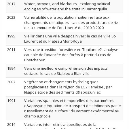
2017
Water, arroyos, and blackouts : exploring political
ecologies of water and the state in Barranquilla
2023
Vulnérabilité de la population haïtienne face aux
changements climatiques : cas des producteurs de riz
de la commune de Fort-Liberté de 2010 à 2020
1995
Vieillir dans une ville d&apos;hiver : le cas de Ville St-
Laurent et du Plateau Mont-Royal
2011
Vers une transition forestière en Thaïlande? : analyse
causale de l’avancée des forêts à partir du cas de
Phetchabun
1994
Vers une meilleure compréhension des impacts
sociaux : le cas de Stablex à Blainville.
2007
Végétation et changements hydrologiques
postglaciaires dans la région de LG2 (Jamésie), par
l&apos;étude des sédiments d&apos;un lac
1991
Variations spatiales et temporelles des paramètres
d&apos;une équation de transport de sédiments par le
ruissellement de surface : du versant expérimental au
champ agricole
2014
Variations inter- et intra-spécifiques de la