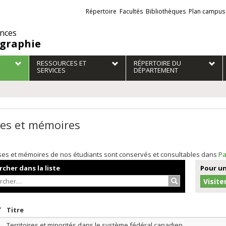
Liens
Répertoire
Facultés
Bibliothèques
Plan campus
externes
ences
graphie
RESSOURCES ET
RÉPERTOIRE DU
SERVICES
DÉPARTEMENT
es et mémoires
ses et mémoires de nos étudiants sont conservés et consultables dans
Pa
cher dans la liste
Pour un
Rechercher…
Visite
rier par date en ordre décroissant
Trier par titre en ordre décroissant
Titre
Territoires et minorités dans le système fédéral canadien