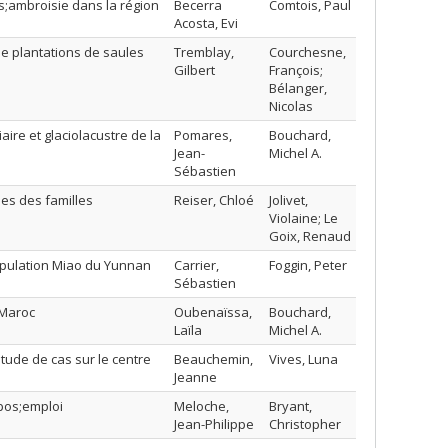
s;ambroisie dans la région
Becerra
Comtois, Paul
Acosta, Evi
e plantations de saules
Tremblay,
Courchesne,
Gilbert
François;
Bélanger,
Nicolas
aire et glaciolacustre de la
Pomares,
Bouchard,
Jean-
Michel A.
Sébastien
lles des familles
Reiser, Chloé
Jolivet,
Violaine; Le
Goix, Renaud
population Miao du Yunnan
Carrier,
Foggin, Peter
Sébastien
 Maroc
Oubenaïssa,
Bouchard,
Laïla
Michel A.
tude de cas sur le centre
Beauchemin,
Vives, Luna
Jeanne
pos;emploi
Meloche,
Bryant,
Jean-Philippe
Christopher