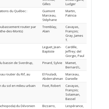
Gilles
Ludger
ations du Québec :
Guimont
Martin,
Marceau,
Patricia
Stéphane
soubassement routier par
Tremblay,
Cavayas,
gathe-des-Monts)
Alain
François;
Gray, James
T.
Leguet, Jean-
Cardille,
Baptiste
Jeffrey; del
Giorgio, Paul
du bassin de Sverdrup,
Pinard, Sylvie
Mamet,
Bernard L.
u routier du Rif, au
El Fouladi,
Marceau,
Abderrahman
Danielle
 du sol en milieu urbain
Fiset, Robert
Cavayas,
François;
Solaiman,
Bassel
Brachiopoda) du Dévonien
Bizzarro,
Lespérance,