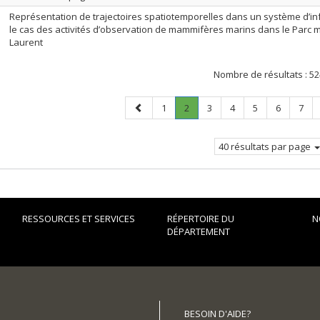
Représentation de trajectoires spatiotemporelles dans un système d’i
le cas des activités d’observation de mammifères marins dans le Parc 
Laurent
Nombre de résultats :
52
Page
Page
Page
.
Page
Page
Page
Page
Page
1
2
3
4
5
6
7
précédente
Page
courante.
40 résultats par page
RESSOURCES ET SERVICES
RÉPERTOIRE DU
N
DÉPARTEMENT
BESOIN D'AIDE?