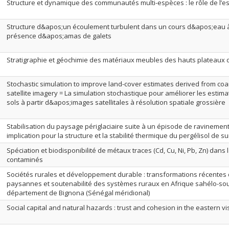
Structure et dynamique des communautés multi-espèces : le rôle de l’e
Structure d&apos;un écoulement turbulent dans un cours d&apos;eau à 
présence d&apos;amas de galets
Stratigraphie et géochimie des matériaux meubles des hauts plateaux 
Stochastic simulation to improve land-cover estimates derived from coar
satellite imagery = La simulation stochastique pour améliorer les estim
sols à partir d&apos;images satellitales à résolution spatiale grossière
Stabilisation du paysage périglaciaire suite à un épisode de ravinemen
implication pour la structure et la stabilité thermique du pergélisol de s
Spéciation et biodisponibilité de métaux traces (Cd, Cu, Ni, Pb, Zn) dans
contaminés
Sociétés rurales et développement durable : transformations récentes d
paysannes et soutenabilité des systèmes ruraux en Afrique sahélo-so
département de Bignona (Sénégal méridional)
Social capital and natural hazards : trust and cohesion in the eastern vi