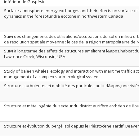
inférieur de Gaspésie
Surface-atmosphere energy exchanges and their effects on surface cl
dynamics in the forest-tundra ecotone in northwestern Canada
Suivi des changements des utilisations/occupations du sol en milieu urba
de résolution spatiale moyenne : le cas de la région métropolitaine de 
Suivi à long terme des effets de structures améliorant l&apos;habitat du
Lawrence Creek, Wisconsin, USA
Study of baleen whales’ ecology and interaction with maritime traffic act
management of a complex socio-ecological system
Structures turbulentes et mobilité des particules au lit d&apos;une rivi
Structure et métallogénie du secteur du district aurifère archéen de Bo
Structure et évolution du pergélisol depuis le Pléistocène Tardif, Beave