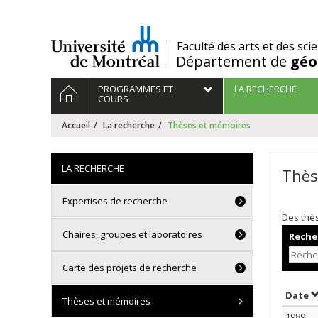
Passer
au
contenu
/
Faculté des arts et des sci
Département de
géo
Navigation
ACCUEIL
PROGRAMMES ET
LA RECHERCHE
principale
COURS
Accueil
La recherche
Thèses et mémoires
LA RECHERCHE
Thès
Expertises de recherche
Des thè
Chaires, groupes et laboratoires
Recher
Carte des projets de recherche
T
Date
Thèses et mémoires
1989