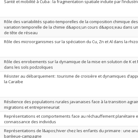
Santé et mobilité à Cuba : la fragmentation spatiale induite par l’indust
Rôle des variabilités spatio-temporelles de la composition chimique des 
variation temporelle de la chimie d&apos;un cours d&apos;eau dans un
de tête de réseau
Rôle des microorganismes sur la spéciation du Cu, Zn et Al dans la rhiz
Rôle des enrobements sur la dynamique de la mise en solution de K e
dans les sols podzoliques
Résister au débarquement : tourisme de croisière et dynamiques d’appro
la Caraïbe
Résilience des populations rurales javanaises face à la transition agrair
migrations et entrepreneuriat
Représentations et comportements face au réchauffement planétaire e
connaissance des individus
Représentations de l&apos;hiver chez les enfants du primaire : une ana
banlieue-campagne