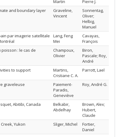
Martin
Pierre J.
imate and boundary layer
Graveline,
Sonnentag,
Vincent
Oliver;
Helbig,
Manuel
in par imagerie satellitale
Lang, Feng
Cavayas,
Montréal
Mei
François
 poisson : le cas de
Champoux,
Biron,
Olivier
Pascale; Roy,
André
ivities to support
Martins,
Parrott, Lael
Cristiane C. A.
ère graveleuse
Paiement-
Roy, André G.
Paradis,
Geneviève
usquet, Abitibi, Canada
Belkabir,
Brown, Alex;
Abdelhay
Hubert,
Claude
r Creek, Yukon
Sliger, Michel
Fortier,
Daniel