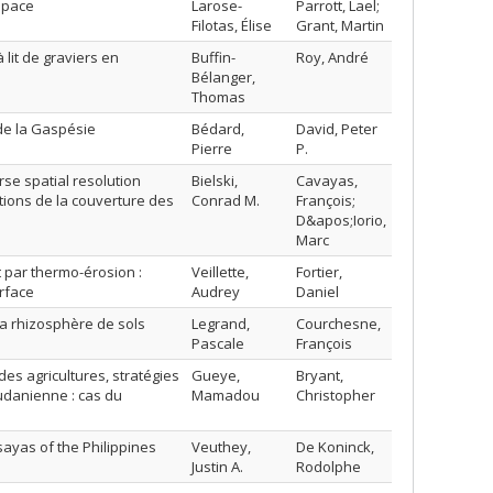
space
Larose-
Parrott, Lael;
Filotas, Élise
Grant, Martin
lit de graviers en
Buffin-
Roy, André
Bélanger,
Thomas
de la Gaspésie
Bédard,
David, Peter
Pierre
P.
se spatial resolution
Bielski,
Cavayas,
ations de la couverture des
Conrad M.
François;
D&apos;Iorio,
Marc
t par thermo-érosion :
Veillette,
Fortier,
urface
Audrey
Daniel
 la rhizosphère de sols
Legrand,
Courchesne,
Pascale
François
es agricultures, stratégies
Gueye,
Bryant,
udanienne : cas du
Mamadou
Christopher
sayas of the Philippines
Veuthey,
De Koninck,
Justin A.
Rodolphe