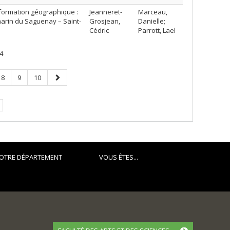
nformation géographique :
Jeanneret-
Marceau,
marin du Saguenay – Saint-
Grosjean,
Danielle;
Cédric
Parrott, Lael
4
Page
Page
Page
Page
8
9
10
suivante
OTRE DÉPARTEMENT
VOUS ÊTES...