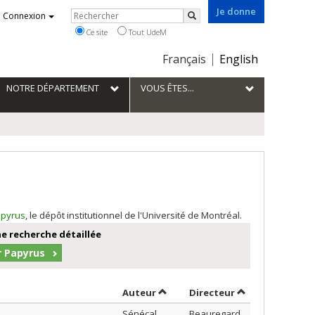
Je donne
Rechercher
Connexion
Rechercher
Ce site
Tout UdeM
Choix
Français
English
de
la
NOTRE DÉPARTEMENT
VOUS ÊTES...
langue
pyrus
, le dépôt institutionnel de l'Université de Montréal.
e recherche détaillée
r Papyrus
Trier par auteur en ordre décroi
par contributeu
Auteur
Directeur
Sénécal,
Beauregard,