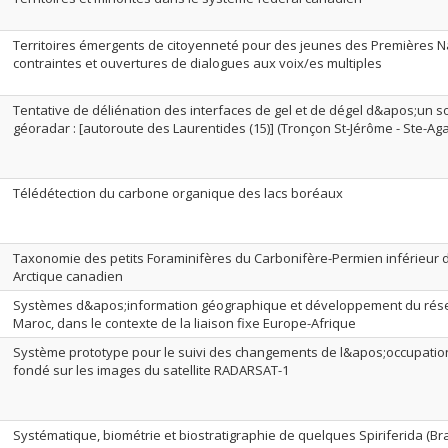
Territoires émergents de citoyenneté pour des jeunes des Premières N
contraintes et ouvertures de dialogues aux voix/es multiples
Tentative de déliénation des interfaces de gel et de dégel d&apos;un 
géoradar : [autoroute des Laurentides (15)] (Tronçon St-Jérôme - Ste-A
Télédétection du carbone organique des lacs boréaux
Taxonomie des petits Foraminifères du Carbonifère-Permien inférieur 
Arctique canadien
Systèmes d&apos;information géographique et développement du résea
Maroc, dans le contexte de la liaison fixe Europe-Afrique
Système prototype pour le suivi des changements de l&apos;occupation
fondé sur les images du satellite RADARSAT-1
Systématique, biométrie et biostratigraphie de quelques Spiriferida (