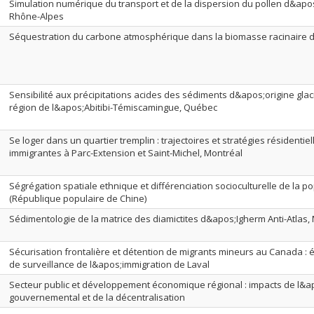
Simulation numérique du transport et de la dispersion du pollen d&apo
Rhône-Alpes
Séquestration du carbone atmosphérique dans la biomasse racinaire d
Sensibilité aux précipitations acides des sédiments d&apos;origine glaci
région de l&apos;Abitibi-Témiscamingue, Québec
Se loger dans un quartier tremplin : trajectoires et stratégies résidentie
immigrantes à Parc-Extension et Saint-Michel, Montréal
Ségrégation spatiale ethnique et différenciation socioculturelle de la 
(République populaire de Chine)
Sédimentologie de la matrice des diamictites d&apos;Igherm Anti-Atlas,
Sécurisation frontalière et détention de migrants mineurs au Canada : é
de surveillance de l&apos;immigration de Laval
Secteur public et développement économique régional : impacts de l&a
gouvernemental et de la décentralisation