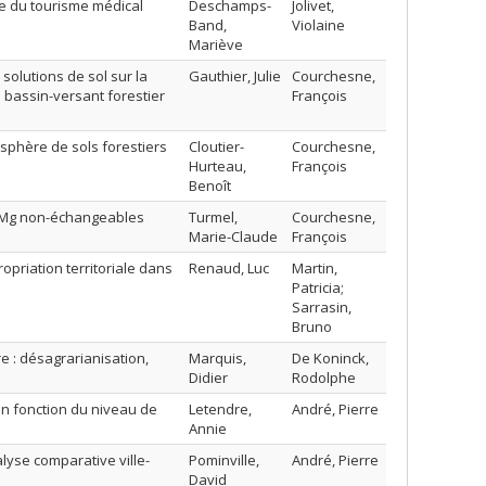
rie du tourisme médical
Deschamps-
Jolivet,
Band,
Violaine
Mariève
solutions de sol sur la
Gauthier, Julie
Courchesne,
 bassin-versant forestier
François
osphère de sols forestiers
Cloutier-
Courchesne,
Hurteau,
François
Benoît
t Mg non-échangeables
Turmel,
Courchesne,
Marie-Claude
François
priation territoriale dans
Renaud, Luc
Martin,
Patricia;
Sarrasin,
Bruno
e : désagrarianisation,
Marquis,
De Koninck,
Didier
Rodolphe
n fonction du niveau de
Letendre,
André, Pierre
Annie
lyse comparative ville-
Pominville,
André, Pierre
David