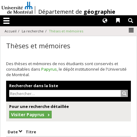
Passer
au
/
Département de
géographie
contenu
Langues
Liens 
R
Menu
N
Accueil
La recherche
Thèses et mémoires
Thèses et mémoires
Des thèses et mémoires de nos étudiants sont conservés et
consultables dans
Papyrus
, le dépôt institutionnel de l'Université
de Montréal.
Rechercher dans la liste
Recher
Pour une recherche détaillée
Visiter Papyrus
Trier par date en ordre décroissant
Trier par titre en ordre décroissant
Date
Titre