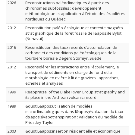
2026
Reconstructions paléoclimatiques à partir des
chironomes subfossiles : développement
méthodologique et application à l’étude des érablières
nordiques du Québec
2012
Reconstitution paléo-écologique et contexte magnéto-
stratigraphique de la forêt fossile de l&apos;île Bylot
(Nunavut)
2016
Reconstitution des taux récents d’accumulation de
carbone et des conditions paléoécologiques de la
tourbière boréale Degerö Stormyr, Suède
2012
Reconsidérer les interactions entre l’écoulement, le
transport de sédiments en charge de fond et la
morphologie en rivière à lit de graviers : approches,
échelles et analyses
1999
Reappraisal of the Blake River Group stratigraphy and
its place in the Archean volcanic record
1989
&quot;L&apos;utilisation de modèles
microclimatologiques dans l&apos;évaluation du taux
d&apos;évapotranspiration : validation du modèle de
Priestley-Taylor
2003
&quot;L&apos;insertion résidentielle et économique