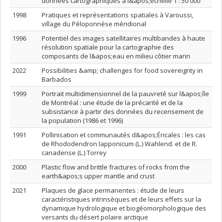
données cartographiques à l&apos;échelle 1 : 50 000
1998
Pratiques et représentations spatiales à Varoussi,
village du Péloponnèse méridional
1996
Potentiel des images satellitaires multibandes à haute
résolution spatiale pour la cartographie des
composants de l&apos;eau en milieu côtier marin
2022
Possibilities &amp; challenges for food sovereignty in
Barbados
1999
Portrait multidimensionnel de la pauvreté sur l&apos;île
de Montréal : une étude de la précarité et de la
subsistance à partir des données du recensement de
la population (1986 et 1996)
1991
Pollinisation et communautés d&apos;Éricales : les cas
de Rhododendron lapponicum (L.) Wahlend. et de R.
canadense (L.) Torrey
2000
Plastic flow and brittle fractures of rocks from the
earth&apos;s upper mantle and crust
2021
Plaques de glace permanentes : étude de leurs
caractéristiques intrinsèques et de leurs effets sur la
dynamique hydrologique et biogéomorphologique des
versants du désert polaire arctique