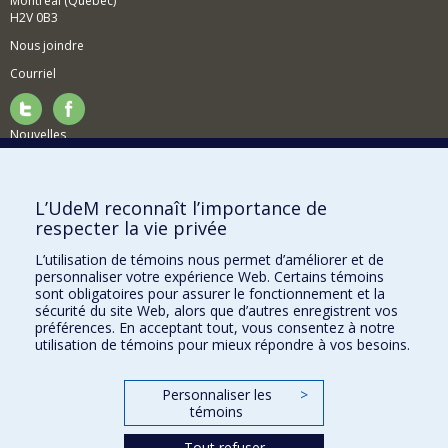
Montréal (Québec)
H2V 0B3
Nous joindre
Courriel
Nouvelles
Activités
Comment soutenir le Département?
L’UdeM reconnaît l’importance de
respecter la vie privée
BESOIN D'AIDE?
L’utilisation de témoins nous permet d’améliorer et de
Plan du site
personnaliser votre expérience Web. Certains témoins
Signaler une erreur
sont obligatoires pour assurer le fonctionnement et la
sécurité du site Web, alors que d’autres enregistrent vos
Accessibilité
préférences. En acceptant tout, vous consentez à notre
utilisation de témoins pour mieux répondre à vos besoins.
FACULTÉ DES ARTS ET DES SCIENCES
Nos départements et écoles
Personnaliser les
>
témoins
Nos centres d'études
Tout refuser
Nos programmes et cours