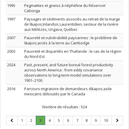
1995
Pegmatites et gneiss à néphéline du Réservoir
Cabonga
1997
Paysages et sédiments associés au retrait de la marge
de l&apos;Inlandsis Laurentidien, secteur de la rivière
aux Mélèzes, Ungava, Québec
2007
Pauvreté et vulnérabilité paysannes : le problème de
l&apos;accès à la terre au Cambodge
2003
Pauvreté et disparités en Thaïlande : le cas de la région
du Nord-Est
2024
Past, present, and future boreal forest productivity
across North America : from eddy covariance
observations to long-term model simulations over
1901–2100
2016
Parcours migratoire de demandeurs d&apos;asile
mexicains déboutés par le Canada
Nombre de résultats :
524
Page
Page
Page
Page
.
Page
Page
Page
Page
Page
Page
Page
Page
1
2
3
4
5
6
7
8
9
10
précédente
Page
suivant