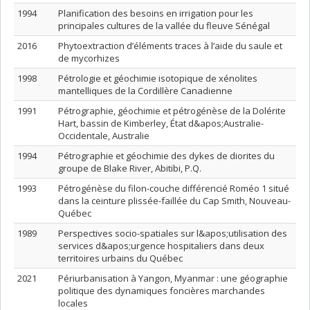
1994
Planification des besoins en irrigation pour les
principales cultures de la vallée du fleuve Sénégal
2016
Phytoextraction d’éléments traces à l’aide du saule et
de mycorhizes
1998
Pétrologie et géochimie isotopique de xénolites
mantelliques de la Cordillère Canadienne
1991
Pétrographie, géochimie et pétrogénèse de la Dolérite
Hart, bassin de Kimberley, État d&apos;Australie-
Occidentale, Australie
1994
Pétrographie et géochimie des dykes de diorites du
groupe de Blake River, Abitibi, P.Q.
1993
Pétrogénèse du filon-couche différencié Roméo 1 situé
dans la ceinture plissée-faillée du Cap Smith, Nouveau-
Québec
1989
Perspectives socio-spatiales sur l&apos;utilisation des
services d&apos;urgence hospitaliers dans deux
territoires urbains du Québec
2021
Périurbanisation à Yangon, Myanmar : une géographie
politique des dynamiques foncières marchandes
locales