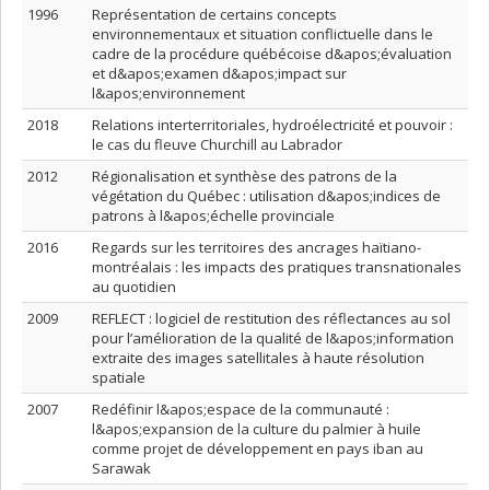
1996
Représentation de certains concepts
environnementaux et situation conflictuelle dans le
cadre de la procédure québécoise d&apos;évaluation
et d&apos;examen d&apos;impact sur
l&apos;environnement
2018
Relations interterritoriales, hydroélectricité et pouvoir :
le cas du fleuve Churchill au Labrador
2012
Régionalisation et synthèse des patrons de la
végétation du Québec : utilisation d&apos;indices de
patrons à l&apos;échelle provinciale
2016
Regards sur les territoires des ancrages haïtiano-
montréalais : les impacts des pratiques transnationales
au quotidien
2009
REFLECT : logiciel de restitution des réflectances au sol
pour l’amélioration de la qualité de l&apos;information
extraite des images satellitales à haute résolution
spatiale
2007
Redéfinir l&apos;espace de la communauté :
l&apos;expansion de la culture du palmier à huile
comme projet de développement en pays iban au
Sarawak